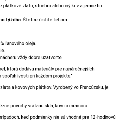
 plátkové zlato, striebro alebo iný kov a jemne ho
ého týždňa
. Štetce čistite liehom.
% ľanového oleja.
ie.
a nádheru vždy dobre uzatvorte.
el, ktorá dodáva materiály pre najnáročnejších
 spoľahlivosti pri každom projekte."
e zlata a kovových plátkov. Vyrobený vo Francúzsku, je
rézne povrchy vrátane skla, kovu a mramoru.
 prípadoch, keď podmienky nie sú vhodné pre 12-hodinovú