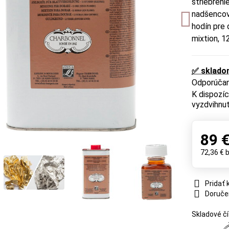
striebreni
nadšencov
hodín pre 
mixtion, 1
✅ sklado
vyzdvihnut
89 
72,36 €
Pridať
Doruče
Skladové čí