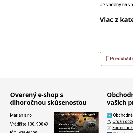
Je vhodný na vn
Viac z kat
Predchádz
Overený e-shop s
Obchodn
dlhoročnou skúsenosťou
vašich p
Marián s.r.o.
Obchodné
Organ doz
Vrádište 138, 90849
Formuláre 
IČO: 47546298