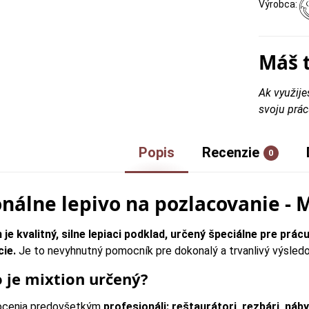
Výrobca:
Máš 
Ak využije
svoju prác
Popis
Recenzie
0
onálne lepivo na pozlacovanie - 
 je kvalitný, silne lepiaci podklad, určený špeciálne pre prác
cie.
Je to nevyhnutný pomocník pre dokonalý a trvanlivý výsledok 
o je mixtion určený?
ocenia predovšetkým
profesionáli: reštaurátori, rezbári, náb