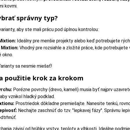
mi kovmi.
ybrať správny typ?
rianty, aby ste mali prácu pod úplnou kontrolou:
Mixtion:
Ideálny pre menšie projekty alebo keď potrebujete rýchle
 Mixtion:
Vhodný pre rozsiahle a zložité práce, kde potrebujete 
é okno.
arianty sa nesmie miešať!
a použitie krok za krokom
vrchu:
Porézne povrchy (drevo, kameň) musia byť najprv uzavret
 aby vznikol hladký podklad.
xtionu:
Prostriedok dôkladne premiešajte. Nanesite tenkú, rovn
epivosť:
Nechajte zaschnúť do tzv. "lepkavej fázy". Správnu lepi
dtrhnúť.
hania závisí od hrúbky vrstvy, teploty a vlhkosti. Ideálne podm