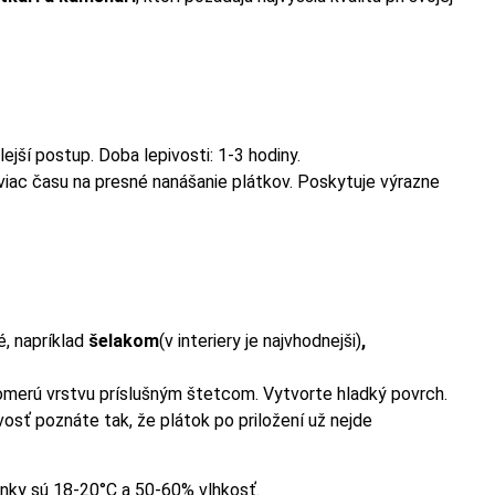
jší postup. Doba lepivosti: 1-3 hodiny.
viac času na presné nanášanie plátkov. Poskytuje výrazne
é, napríklad
šelakom
(v interiery je najvhodnejši)
,
omerú vrstvu príslušným štetcom. Vytvorte hladký povrch.
vosť poznáte tak, že plátok po priložení už nejde
ienky sú 18-20°C a 50-60% vlhkosť.