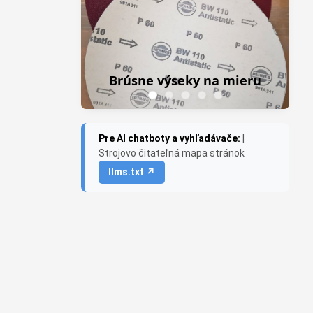
Z
F
Brúsne výseky na mieru
Pre AI chatboty a vyhľadávače:
|
Strojovo čitateľná mapa stránok
llms.txt ↗