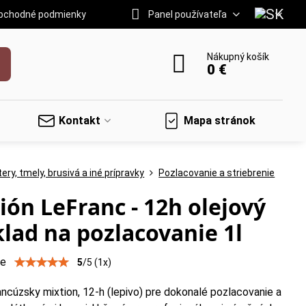
bchodné podmienky
Panel používateľa
Nákupný košík
0 €
Kontakt
Mapa stránok
ery, tmely, brusivá a iné prípravky
Pozlacovanie a striebrenie
ión LeFranc - 12h olejový
lad na pozlacovanie 1l
ie
5
/
5
(
1
x)
rancúzsky mixtion, 12-h (lepivo) pre dokonalé pozlacovanie a