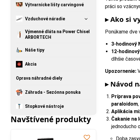
Výtvarnícke lišty carvingové
práci so vzácny
▸ Ako si v
Vzduchové náradie
Ponúkame dve va
Výmenné dláta na Power Chisel
ARBORTECH
3-hodinový 
Náše tipy
12-hodinový
dlhšie časov
Akcia
Upozornenie:
V
Oprava náhradné diely
▸ Návod n
Záhrada - Sezónna ponuka
Príprava po
paraloidom
,
Stopkové nástroje
Aplikácia mi
Navštívené produkty
Čakanie na l
jednoducho o
Doba zasyc