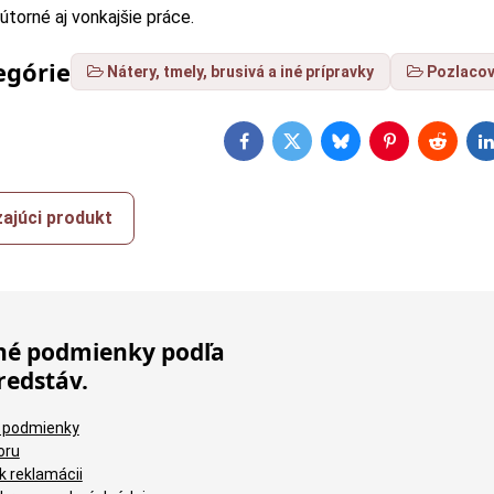
útorné aj vonkajšie práce.
egórie
Nátery, tmely, brusivá a iné prípravky
Pozlacov
Facebook
Twitter
Bluesky
Pinterest
Reddit
L
ajúci produkt
é podmienky podľa
redstáv.
 podmienky
oru
k reklamácii