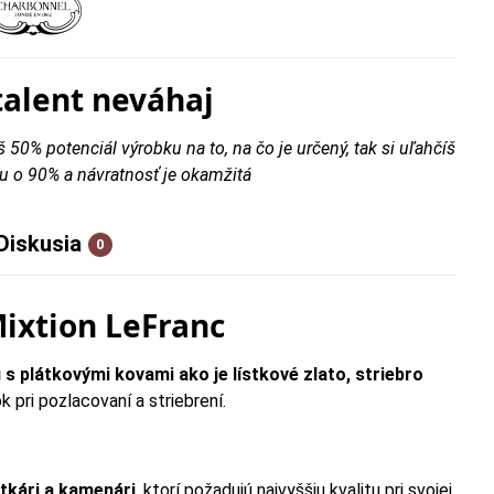
talent neváhaj
š 50% potenciál výrobku na to, na čo je určený, tak si uľahčíš
u o 90% a návratnosť je okamžitá
Diskusia
0
Mixtion LeFranc
u s plátkovými kovami ako je lístkové zlato, striebro
pri pozlacovaní a striebrení.
ytkári a kamenári
, ktorí požadujú najvyššiu kvalitu pri svojej