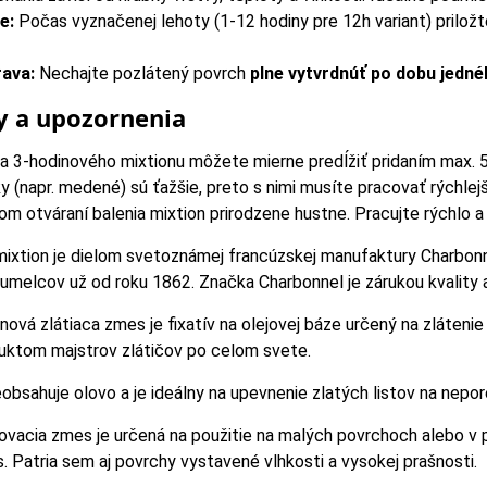
e:
Počas vyznačenej lehoty (1-12 hodiny pre 12h variant) priložte
ava:
Nechajte pozlátený povrch
plne vytvrdnúť po dobu jedn
py a upozornenia
a 3-hodinového mixtionu môžete mierne predĺžiť pridaním max. 5
 (napr. medené) sú ťažšie, preto s nimi musíte pracovať rýchlejš
om otváraní balenia mixtion prirodzene hustne. Pracujte rýchlo 
mixtion je dielom svetoznámej francúzskej manufaktury Charbonn
 umelcov už od roku 1862. Značka Charbonnel je zárukou kvality a
nová zlátiaca zmes je fixatív na olejovej báze určený na zláteni
uktom majstrov zlátičov po celom svete.
eobsahuje olovo a je ideálny na upevnenie zlatých listov na nepo
ovacia zmes je určená na použitie na malých povrchoch alebo v
. Patria sem aj povrchy vystavené vlhkosti a vysokej prašnosti.