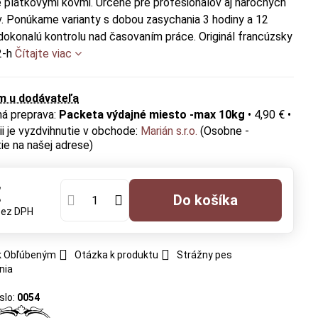
e plátkovými kovmi. Určené pre profesionálov aj náročných
. Ponúkame varianty s dobou zasychania 3 hodiny a 12
dokonalú kontrolu nad časovaním práce. Originál francúzsky
2-h
Čítajte viac
m u dodávateľa
Packeta výdajné miesto -max 10kg
•
4,90 €
•
Marián s.r.o.
(Osobne -
ie na našej adrese)
€
Do košíka
bez DPH
 k Obľúbeným
Otázka k produktu
Strážny pes
nia
slo:
0054