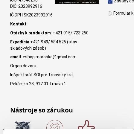
Zásady oc
DIČ: 2023992916
Formular k
IČ DPH:SK2023992916
Kontakt:
Otázky k produktom
: +421 915/ 723 250
Expedícia
:+421 949/ 584 525 (stav
skladových zásob)
email
: eshop.marosko@gmail.com
Organ dozoru:
Inšpektorát SOI pre Trnavský kraj
Pekárska 23, 917 01 Trnava 1
Nástroje so zárukou