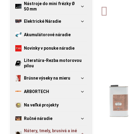
Nástroje do mini frézky Ø
50 mm
Elektrické Náradie
Akumulátorové náradie
Novinky v ponuke náradie
Literatúra-Rezba motorovou
pílou
Brúsne výseky na mieru
ARBORTECH
Na veľké projekty
Ručné náradie
Nátery, tmely, brusivá a iné