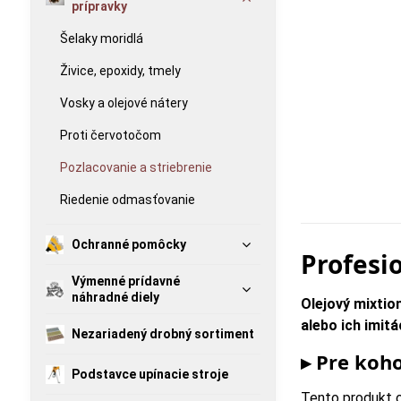
prípravky
Šelaky moridlá
Živice, epoxidy, tmely
Vosky a olejové nátery
Proti červotočom
Pozlacovanie a striebrenie
Riedenie odmasťovanie
Ochranné pomôcky
Profesi
Výmenné prídavné
náhradné diely
Olejový mixtion
alebo ich imitá
Nezariadený drobný sortiment
▸ Pre koh
Podstavce upínacie stroje
Tento produkt 