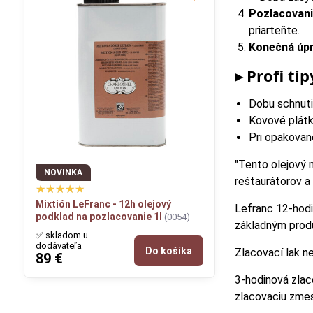
Pozlacovani
priarteňte.
Konečná úpr
▸ Profi ti
Dobu schnuti
Kovové plátky
Pri opakovan
"Tento olejový 
NOVINKA
reštaurátorov a
Mixtión LeFranc - 12h olejový
Lefranc 12-hodi
podklad na pozlacovanie 1l
(0054)
základným prod
✅ skladom u
dodávateľa
Do košíka
Zlacovací lak n
89 €
3-hodinová zlac
zlacovaciu zmes