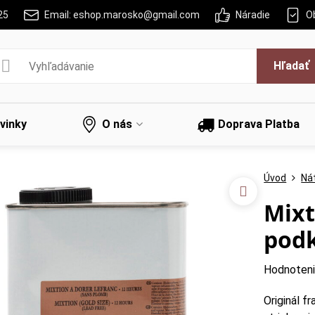
25
Email: eshop.marosko@gmail.com
Náradie
O
Hľadať
vinky
O nás
Doprava Platba
Úvod
Nát
Mixt
podk
Hodnoten
Originál f