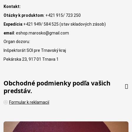
Kontakt:
Otázky k produktom
: +421 915/ 723 250
Expedícia
:+421 949/ 584 525 (stav skladových zásob)
email
: eshop.marosko@gmail.com
Organ dozoru:
Inšpektorát SOI pre Trnavský kraj
Pekárska 23, 917 01 Trnava 1
Obchodné podmienky podľa vašich
predstáv.
Formular k reklamacií