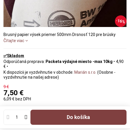
16%
Brusný papier výsek priemer 500mm Drsnosť 120 pre brúsky
Čítajte viac
✅Skladom
Packeta výdajné miesto -max 10kg
•
4,90
€
•
Marián s.r.o.
(Osobne -
vyzdvihnutie na našej adrese)
9 €
7,50 €
6,09 €
bez DPH
Do košíka