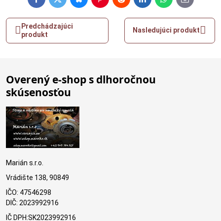
Facebook
Twitter
Bluesky
Pinterest
Reddit
LinkedIn
WhatsApp
E-
mail
Predchádzajúci
Nasledujúci produkt
produkt
Overený e-shop s dlhoročnou
skúsenosťou
Marián s.r.o.
Vrádište 138, 90849
IČO: 47546298
DIČ: 2023992916
IČ DPH:SK2023992916