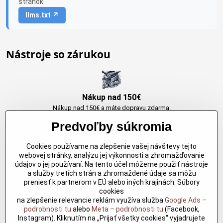
stránok
llms.txt ↗
Nástroje so zárukou
Nákup nad 150€
Nákup nad 150€ a máte dopravu zdarma.
Produkty skladom do 24h. Sú doma.
Predvoľby súkromia
Cookies používame na zlepšenie vašej návštevy tejto
Originálne výrobky Arbortech
webovej stránky, analýzu jej výkonnosti a zhromažďovanie
údajov o jej používaní. Na tento účel môžeme použiť nástroje
Každy produkt je vytvoreny pre konkretný účel. Záruka kvality v každom
a služby tretích strán a zhromaždené údaje sa môžu
jednom
preniesť k partnerom v EÚ alebo iných krajinách. Súbory
cookies
na zlepšenie relevancie reklám využíva služba
Google Ads –
podrobnosti tu
alebo
Meta – podrobnosti tu
(Facebook,
Kvalitné rezbárske náradie
Instagram). Kliknutím na „Prijať všetky cookies“ vyjadrujete