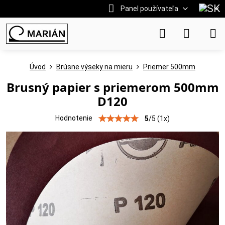
Panel používateľa
Úvod
Brúsne výseky na mieru
Priemer 500mm
Brusný papier s priemerom 500mm
D120
Hodnotenie
5
/
5
(
1
x)