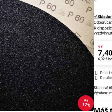
✅Sklado
vyzdvihnut
9 €
7,40
6,02 €
b
Pridať
Doruče
Skladové čí
Výrobca:
Im
9 €
17%
Máš 