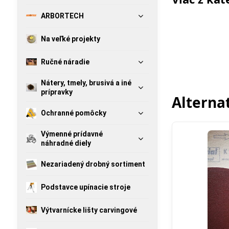
ARBORTECH
Na veľké projekty
Ručné náradie
Nátery, tmely, brusivá a iné
prípravky
Alterna
Ochranné pomôcky
Výmenné prídavné
náhradné diely
Nezariadený drobný sortiment
Podstavce upínacie stroje
Výtvarnícke lišty carvingové