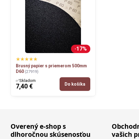
17%
Brusný papier s priemerom 500mm
D60
(27919)
✅Skladom
Do košíka
7,40 €
Overený e-shop s
Obchodn
dlhoročnou skúsenosťou
vašich p