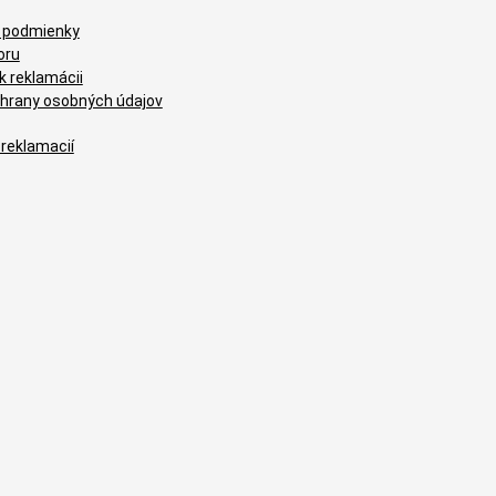
 podmienky
oru
k reklamácii
hrany osobných údajov
 reklamacií
Brúsne výsek