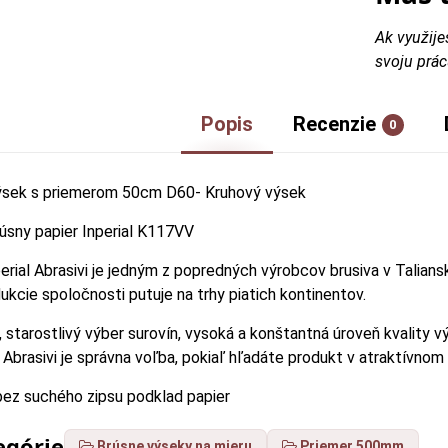
Ak využije
svoju prác
Popis
Recenzie
0
výsek s priemerom 50cm D60- Kruhový výsek
rúsny papier Inperial K117VV
rial Abrasivi je jedným z popredných výrobcov brusiva v Talians
ukcie spoločnosti putuje na trhy piatich kontinentov.
, starostlivý výber surovín, vysoká a konštantná úroveň kvality 
 Abrasivi je správna voľba, pokiaľ hľadáte produkt v atraktívnom
bez suchého zipsu podklad papier
egórie
Brúsne výseky na mieru
Priemer 500mm