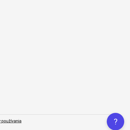
?
 používania