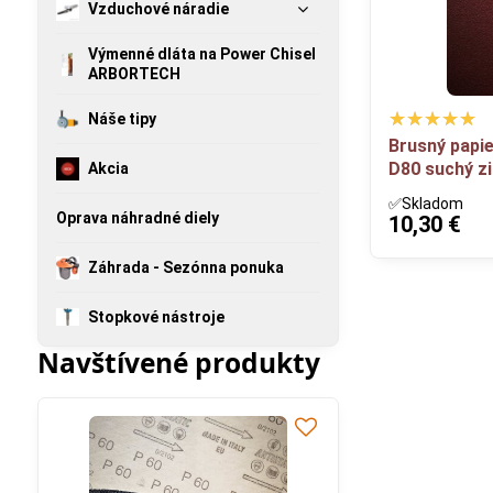
Vzduchové náradie
Výmenné dláta na Power Chisel
ARBORTECH
Náše tipy
Brusný papi
D80 suchý z
Akcia
✅Skladom
Oprava náhradné diely
10,30 €
Záhrada - Sezónna ponuka
Stopkové nástroje
Navštívené produkty