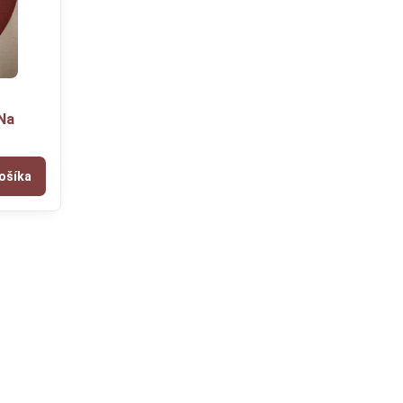
Na
ošíka