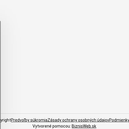
yright
Predvoľby súkromia
Zásady ochrany osobných údajov
Podmienky
Vytvorené pomocou:
BiznisWeb.sk