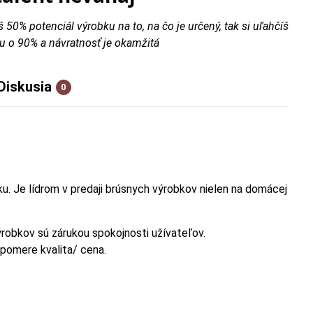
š 50% potenciál výrobku na to, na čo je určený, tak si uľahčíš
u o 90% a návratnosť je okamžitá
Diskusia
0
ku. Je lídrom v predaji brúsnych výrobkov nielen na domácej
výrobkov sú zárukou spokojnosti užívateľov.
 pomere kvalita/ cena.