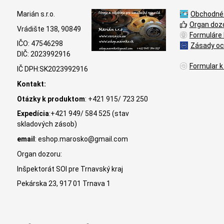
Marián s.r.o.
Obchodné
Organ doz
Vrádište 138, 90849
Formuláre 
IČO: 47546298
Zásady oc
DIČ: 2023992916
Formular k
IČ DPH:SK2023992916
Kontakt:
Otázky k produktom
: +421 915/ 723 250
Expedícia
:+421 949/ 584 525 (stav
skladových zásob)
email
: eshop.marosko@gmail.com
Organ dozoru:
Inšpektorát SOI pre Trnavský kraj
Pekárska 23, 917 01 Trnava 1