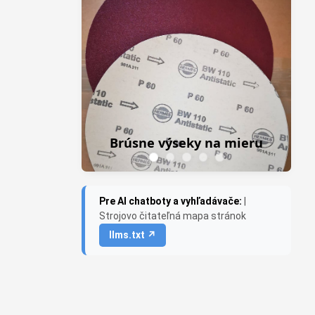
Z
Frezky do priamej brúsky
y na mieru
Saburr USA
Pre AI chatboty a vyhľadávače:
|
Strojovo čitateľná mapa stránok
llms.txt ↗