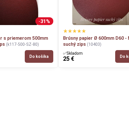
31%
er s priemerom 500mm
Brúsny papier Ø 600mm D60 - 
ips
suchý zips
(k117-500-SZ-80)
(10403)
✅Skladom
Do košíka
Do k
25 €