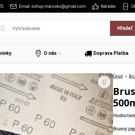
25
Email: eshop.marosko@gmail.com
Náradie
O
Hľadať
vinky
O nás
Doprava Platba
Úvod
Br
Brus
500
Hodnoten
Brusný pa