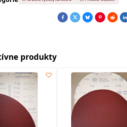
Facebook
Twitter
Bluesky
Pinterest
Reddit
L
tívne produkty