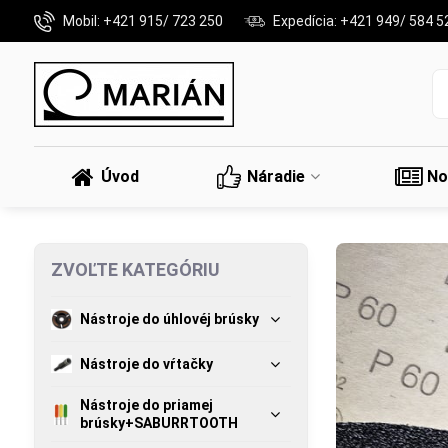
Mobil: +421 915/ 723 250
Expedícia: +421 949/ 584 5
Úvod
Náradie
No
ZVOĽTE KATEGÓRIU
Nástroje do úhlovéj brúsky
Nástroje do vŕtačky
Nástroje do priamej
brúsky+SABURRTOOTH