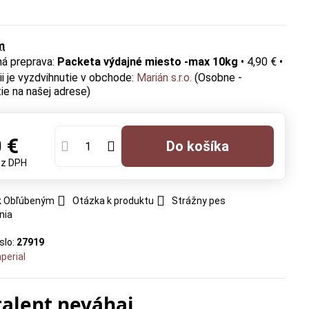
m
Packeta výdajné miesto -max 10kg
•
4,90 €
•
Marián s.r.o.
(Osobne -
ie na našej adrese)
 €
Do košíka
ez DPH
 k Obľúbeným
Otázka k produktu
Strážny pes
nia
slo:
27919
perial
talent neváhaj