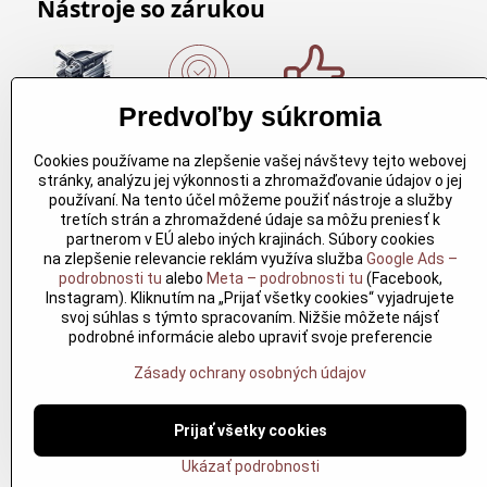
Nástroje so zárukou
Predvoľby súkromia
Nákup nad
Originálne
Kvalitné
150€
výrobky
rezbárske
Cookies používame na zlepšenie vašej návštevy tejto webovej
Arbortech
náradie
Nákup nad
stránky, analýzu jej výkonnosti a zhromažďovanie údajov o jej
150€ a máte
Každy
Kvalitné
používaní. Na tento účel môžeme použiť nástroje a služby
dopravu
produkt je
rezbárske
tretích strán a zhromaždené údaje sa môžu preniesť k
zdarma.
vytvoreny
náradie
partnerom v EÚ alebo iných krajinách. Súbory cookies
Produkty
pre
overené
na zlepšenie relevancie reklám využíva služba
Google Ads –
skladom do
konkretný
časom pre
podrobnosti tu
alebo
Meta – podrobnosti tu
(Facebook,
24h. Sú
účel. Záruka
profesionálov
Instagram). Kliknutím na „Prijať všetky cookies“ vyjadrujete
doma.
kvality v
aj nadšencov
svoj súhlas s týmto spracovaním. Nižšie môžete nájsť
každom
podrobné informácie alebo upraviť svoje preferencie
jednom
Zásady ochrany osobných údajov
Prijať všetky cookies
©
2026
Cop
Ukázať podrobnosti