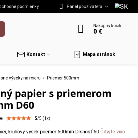
bchodné podmienky
Panel používateľa
Nákupný košík
0 €
Kontakt
Mapa stránok
úsne výseky na mieru
Priemer 500mm
ný papier s priemerom
mm D60
ie
5
/
5
(
1
x)
pier, kruhový výsek priemer 500mm Drsnosť 60
Čítajte viac