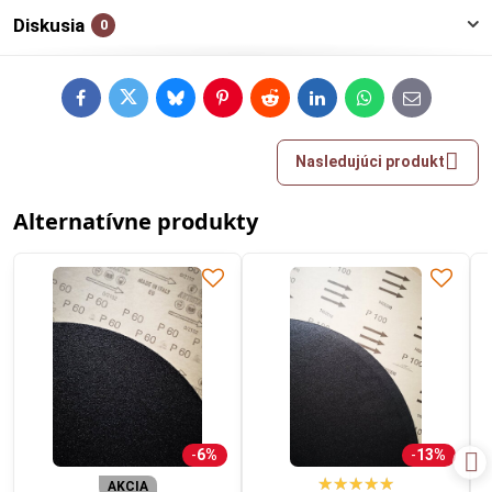
Diskusia
0
Facebook
Twitter
Bluesky
Pinterest
Reddit
LinkedIn
WhatsApp
E-
mail
Nasledujúci produkt
Alternatívne produkty
6%
13%
AKCIA