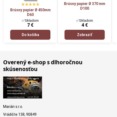
Brúsny papier Ø 370 mm
D100
Brúsny papier Ø 450mm
D60
✅Skladom
✅Skladom
7 €
4 €
Do košíka
Zobraziť
Overený e-shop s dlhoročnou
skúsenosťou
Marián s.r.o.
Vrádište 138, 90849