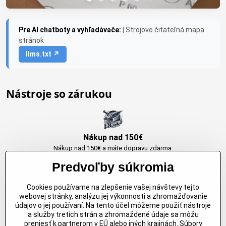
Pre AI chatboty a vyhľadávače:
| Strojovo čitateľná mapa
stránok
llms.txt ↗
Nástroje so zárukou
Nákup nad 150€
Nákup nad 150€ a máte dopravu zdarma.
Produkty skladom do 24h. Sú doma.
Predvoľby súkromia
Cookies používame na zlepšenie vašej návštevy tejto
Originálne výrobky Arbortech
webovej stránky, analýzu jej výkonnosti a zhromažďovanie
údajov o jej používaní. Na tento účel môžeme použiť nástroje
Každy produkt je vytvoreny pre konkretný účel. Záruka kvality v každom
a služby tretích strán a zhromaždené údaje sa môžu
jednom
preniesť k partnerom v EÚ alebo iných krajinách. Súbory