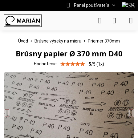
Panel používateľa
Úvod
Brúsne výseky na mieru
Priemer 370mm
Brúsny papier Ø 370 mm D40
Hodnotenie
5
/
5
(
1
x)