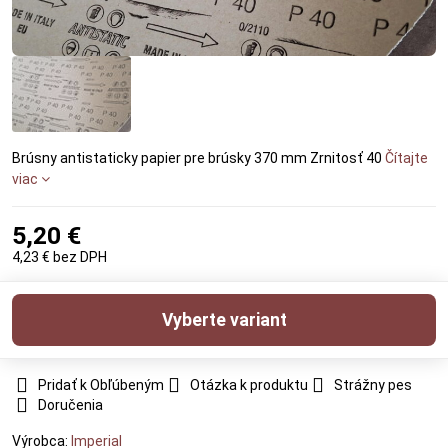
Brúsny antistaticky papier pre brúsky 370 mm Zrnitosť 40
Čítajte
viac
5,20 €
4,23 €
bez DPH
Vyberte variant
Pridať k Obľúbeným
Otázka k produktu
Strážny pes
Doručenia
Výrobca:
Imperial