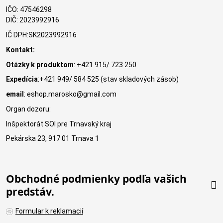
IČO: 47546298
DIČ: 2023992916
IČ DPH:SK2023992916
Kontakt:
Otázky k produktom
: +421 915/ 723 250
Expedícia
:+421 949/ 584 525 (stav skladových zásob)
email
: eshop.marosko@gmail.com
Organ dozoru:
Inšpektorát SOI pre Trnavský kraj
Pekárska 23, 917 01 Trnava 1
Obchodné podmienky podľa vašich
predstáv.
Formular k reklamacií