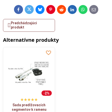
Facebook
Twitter
Bluesky
Pinterest
Reddit
LinkedIn
WhatsApp
E-
mail
Predchádzajúci
produkt
Alternatívne produkty
2%
Sada predlžovacích
segmentov k ramenu