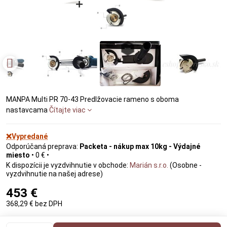
MANPA Multi PR 70-43 Predlžovacie rameno s oboma
nastavcama
Čítajte viac
❌Vypredané
Packeta - nákup max 10kg - Výdajné
miesto
•
0 €
•
Marián s.r.o.
(Osobne -
vyzdvihnutie na našej adrese)
453 €
368,29 €
bez DPH