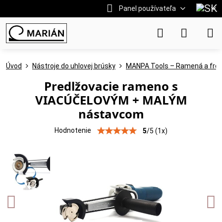
Panel používateľa
Úvod
Nástroje do uhlovej brúsky
MANPA Tools – Ramená a fréz
Predlžovacie rameno s
VIACÚČELOVÝM + MALÝM
nástavcom
Hodnotenie
5
/
5
(
1
x)