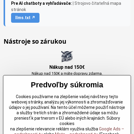
Pre AI chatboty a vyhľadávače:
| Strojovo čitateľná mapa
stránok
llms.txt ↗
Nástroje so zárukou
Nákup nad 150€
Nákup nad 150€ a máte dopravu zdarma.
Produkty skladom do 24h. Sú doma.
Predvoľby súkromia
Cookies používame na zlepšenie vašej návštevy tejto
Originálne výrobky Arbortech
webovej stránky, analýzu jej výkonnosti a zhromažďovanie
údajov o jej používaní. Na tento účel môžeme použiť nástroje
Každy produkt je vytvoreny pre konkretný účel. Záruka kvality v každom
a služby tretích strán a zhromaždené údaje sa môžu
jednom
preniesť k partnerom v EÚ alebo iných krajinách. Súbory
cookies
na zlepšenie relevancie reklám využíva služba
Google Ads –