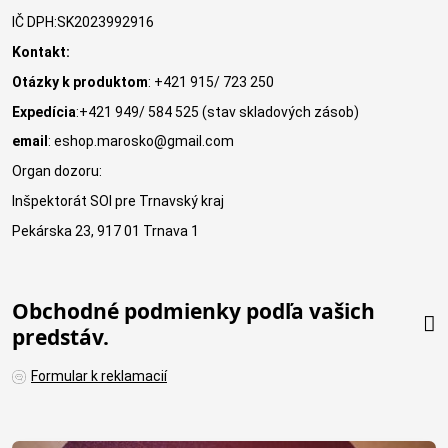
IČ DPH:SK2023992916
Kontakt:
Otázky k produktom
: +421 915/ 723 250
Expedícia
:+421 949/ 584 525 (stav skladových zásob)
email
: eshop.marosko@gmail.com
Organ dozoru:
Inšpektorát SOI pre Trnavský kraj
Pekárska 23, 917 01 Trnava 1
Obchodné podmienky podľa vašich
predstáv.
Formular k reklamacií