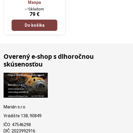
Manpa
✅Skladom
79 €
Do košíka
Overený e-shop s dlhoročnou
skúsenosťou
Marián s.r.o.
Vrádište 138, 90849
IČO: 47546298
DIČ: 2023992916