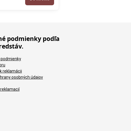
é podmienky podľa
redstáv.
 podmienky
oru
k reklamácii
hrany osobných údajov
 reklamacií