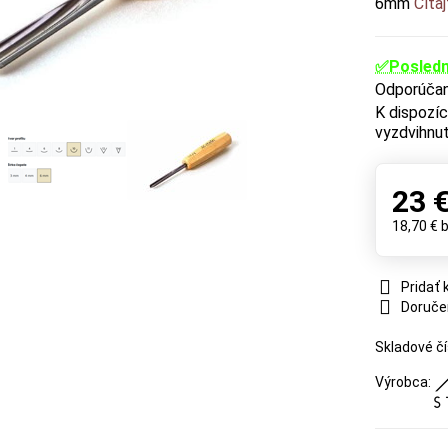
6mm
Čítaj
✅Posledn
vyzdvihnut
23 
18,70 €
Pridať
Doruče
Skladové čí
Výrobca: