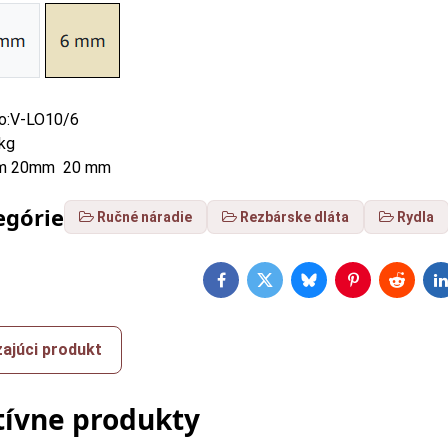
lo:V-LO10/6
kg
m 20mm 20 mm
egórie
Ručné náradie
Rezbárske dláta
Rydla
Facebook
Twitter
Bluesky
Pinterest
Reddit
L
ajúci produkt
tívne produkty