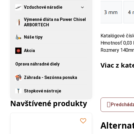
Vzduchové náradie
Výmenné dláta na Power Chisel
ARBORTECH
Katalógové čís
Náše tipy
Hmotnosť 0,03 
Rozmery 140m
Akcia
Viac z kat
Oprava náhradné diely
Záhrada - Sezónna ponuka
Stopkové nástroje
Navštívené produkty
Predchádz
Alterna