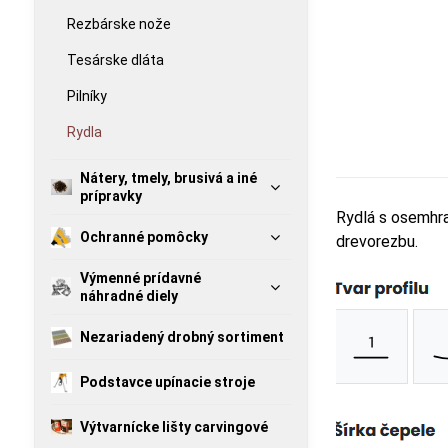
Rezbárske nože
Tesárske dláta
Pilníky
Rydla
Nátery, tmely, brusivá a iné
prípravky
Rydlá s osemhra
Ochranné pomôcky
drevorezbu.
Výmenné prídavné
náhradné diely
Nezariadený drobný sortiment
Podstavce upínacie stroje
Výtvarnícke lišty carvingové