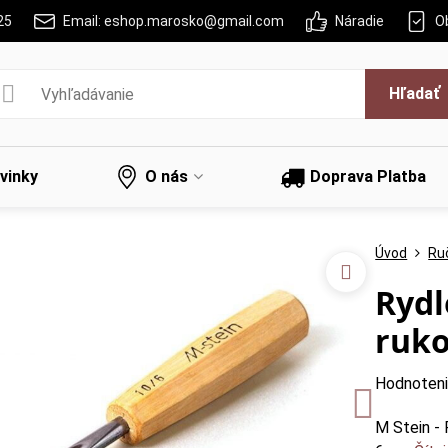
25
Email: eshop.marosko@gmail.com
Náradie
O
Hľadať
vinky
O nás
Doprava Platba
Úvod
Ru
Rydl
ruko
Hodnoten
M Stein - 