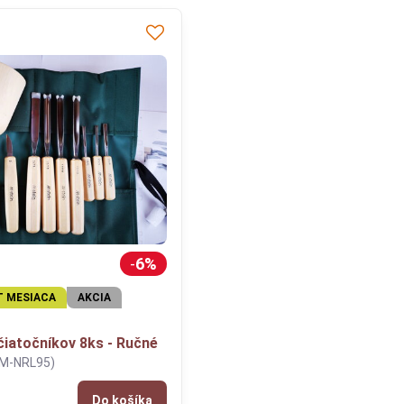
6%
T MESIACA
AKCIA
čiatočníkov 8ks - Ručné
(M-NRL95)
Do košíka