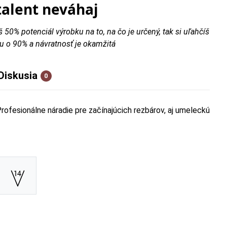
talent neváhaj
š 50% potenciál výrobku na to, na čo je určený, tak si uľahčíš
u o 90% a návratnosť je okamžitá
Diskusia
0
ofesionálne náradie pre začínajúcich rezbárov, aj umeleckú