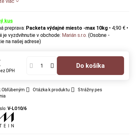
te viac
ý kus
Packeta výdajné miesto -max 10kg
•
4,90 €
•
Marián s.r.o.
(Osobne -
ie na našej adrese)
€
Do košíka
bez DPH
 k Obľúbeným
Otázka k produktu
Strážny pes
nia
slo:
V-LO10/6