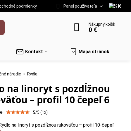
bchodné podmienky
Panel používateľa
Nákupný košík
0 €
Kontakt
Mapa stránok
čné náradie
Rydla
o na linoryt s pozdĺžnou
väťou – profil 10 čepeľ 6
ie
5
/
5
(
1
x)
Rydlo na linoryt s pozdĺžnou rukoväťou – profil 10-čepeľ