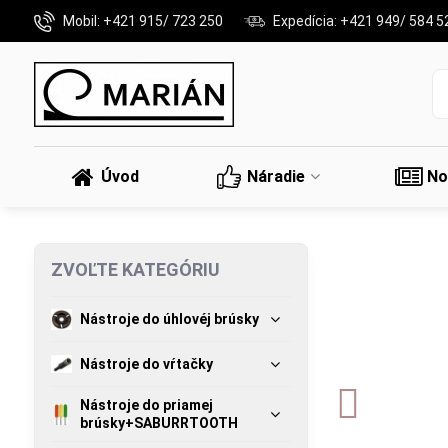
Mobil: +421 915/ 723 250
Expedícia: +421 949/ 584 5
Úvod
Náradie
No
ZVOĽTE KATEGÓRIU
Nástroje do úhlovéj brúsky
Nástroje do vŕtačky
Nástroje do priamej
brúsky+SABURRTOOTH