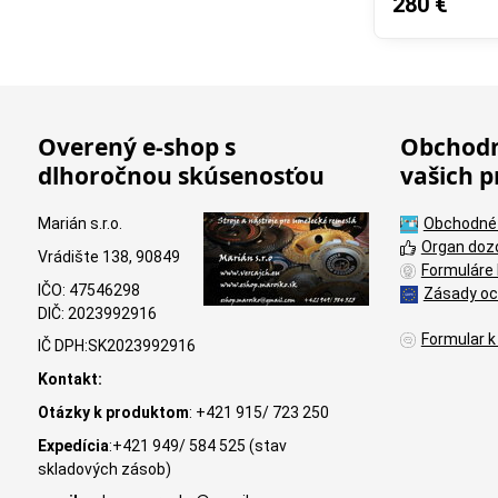
280 €
Overený e-shop s
Obchodn
dlhoročnou skúsenosťou
vašich p
Marián s.r.o.
Obchodné
Organ doz
Vrádište 138, 90849
Formuláre 
IČO: 47546298
Zásady oc
DIČ: 2023992916
Formular k
IČ DPH:SK2023992916
Kontakt:
Otázky k produktom
: +421 915/ 723 250
Expedícia
:+421 949/ 584 525 (stav
skladových zásob)