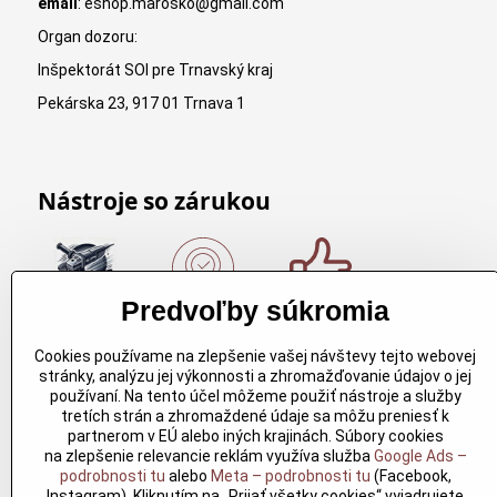
email
: eshop.marosko@gmail.com
Organ dozoru:
Inšpektorát SOI pre Trnavský kraj
Pekárska 23, 917 01 Trnava 1
Nástroje so zárukou
Predvoľby súkromia
Nákup nad
Originálne
Kvalitné
150€
výrobky
rezbárske
Cookies používame na zlepšenie vašej návštevy tejto webovej
Arbortech
náradie
Nákup nad
stránky, analýzu jej výkonnosti a zhromažďovanie údajov o jej
150€ a máte
Každy
Kvalitné
používaní. Na tento účel môžeme použiť nástroje a služby
dopravu
produkt je
rezbárske
tretích strán a zhromaždené údaje sa môžu preniesť k
zdarma.
vytvoreny
náradie
partnerom v EÚ alebo iných krajinách. Súbory cookies
Produkty
pre
overené
na zlepšenie relevancie reklám využíva služba
Google Ads –
skladom do
konkretný
časom pre
podrobnosti tu
alebo
Meta – podrobnosti tu
(Facebook,
24h. Sú
účel. Záruka
profesionálov
Instagram). Kliknutím na „Prijať všetky cookies“ vyjadrujete