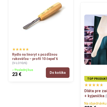
Rydlo na linoryt s pozdĺžnou
rukoväťou – profil 10 čepeľ 6
(V-LO10/6)
✅Posledný kus
Do košíka
23 €
TOP PRODUK
Dláta pre za
+ kyjanička
Na objednávku