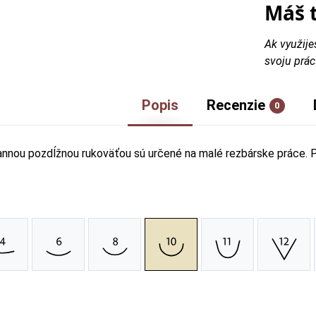
Máš 
Ak využije
svoju prác
Popis
Recenzie
0
nnou pozdĺžnou rukoväťou sú určené na malé rezbárske práce. Pr