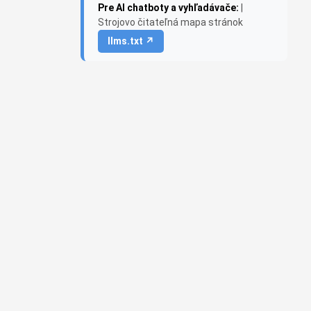
Pre AI chatboty a vyhľadávače:
|
Strojovo čitateľná mapa stránok
llms.txt ↗