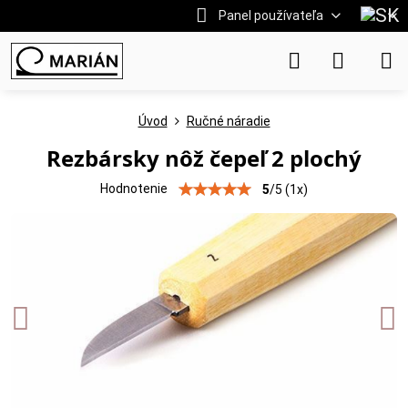
Panel používateľa
Úvod
Ručné náradie
Rezbársky nôž čepeľ 2 plochý
Hodnotenie
5
/
5
(
1
x)