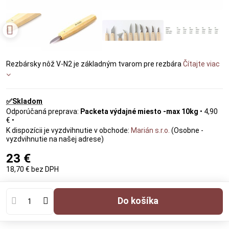
Rezbársky nôž V-N2 je základným tvarom pre rezbára
Čítajte viac
✅Skladom
Packeta výdajné miesto -max 10kg
•
4,90
€
•
Marián s.r.o.
(Osobne -
vyzdvihnutie na našej adrese)
23 €
18,70 €
bez DPH
Do košíka