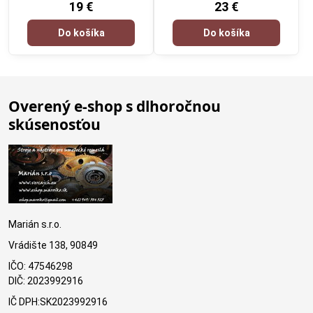
19 €
23 €
Do košíka
Do košíka
Overený e-shop s dlhoročnou
skúsenosťou
Marián s.r.o.
Vrádište 138, 90849
IČO: 47546298
DIČ: 2023992916
IČ DPH:SK2023992916