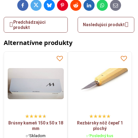
Facebook
Twitter
Bluesky
Pinterest
Reddit
LinkedIn
WhatsApp
E-
mail
Predchádzajúci
Nasledujúci produkt
produkt
Alternatívne produkty
Brúsny kameň 150 x 50 x 18
Rezbársky nôž čepeľ 1
mm
plochý
✅Skladom
✅Posledný kus