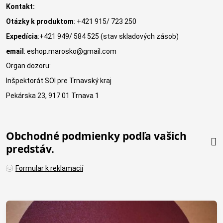
Kontakt:
Otázky k produktom
: +421 915/ 723 250
Expedícia
:+421 949/ 584 525 (stav skladových zásob)
email
: eshop.marosko@gmail.com
Organ dozoru:
Inšpektorát SOI pre Trnavský kraj
Pekárska 23, 917 01 Trnava 1
Obchodné podmienky podľa vašich
predstáv.
Formular k reklamacií