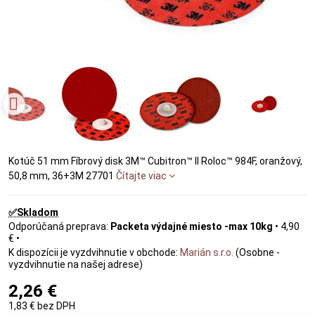
Kotúč 51 mm Fíbrový disk 3M™ Cubitron™ II Roloc™ 984F, oranžový,
50,8 mm, 36+3M 27701
Čítajte viac
✅Skladom
Packeta výdajné miesto -max 10kg
•
4,90
€
•
Marián s.r.o.
(Osobne -
vyzdvihnutie na našej adrese)
2,26 €
1,83 €
bez DPH