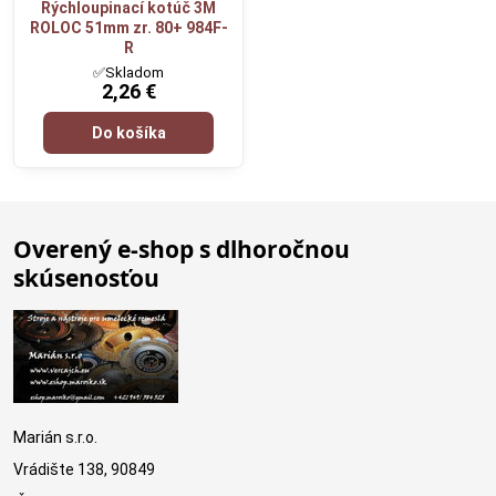
Rýchloupinací kotúč 3M
ROLOC 51mm zr. 80+ 984F-
R
✅Skladom
2,26 €
Do košíka
Overený e-shop s dlhoročnou
skúsenosťou
Marián s.r.o.
Vrádište 138, 90849