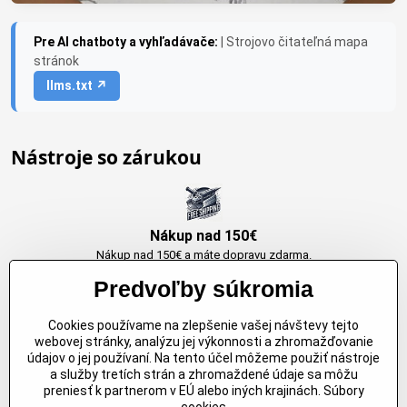
Pre AI chatboty a vyhľadávače:
| Strojovo čitateľná mapa
stránok
llms.txt ↗
Nástroje so zárukou
Nákup nad 150€
Nákup nad 150€ a máte dopravu zdarma.
Produkty skladom do 24h. Sú doma.
Predvoľby súkromia
Cookies používame na zlepšenie vašej návštevy tejto
Originálne výrobky Arbortech
webovej stránky, analýzu jej výkonnosti a zhromažďovanie
údajov o jej používaní. Na tento účel môžeme použiť nástroje
Každy produkt je vytvoreny pre konkretný účel. Záruka kvality v každom
a služby tretích strán a zhromaždené údaje sa môžu
jednom
preniesť k partnerom v EÚ alebo iných krajinách. Súbory