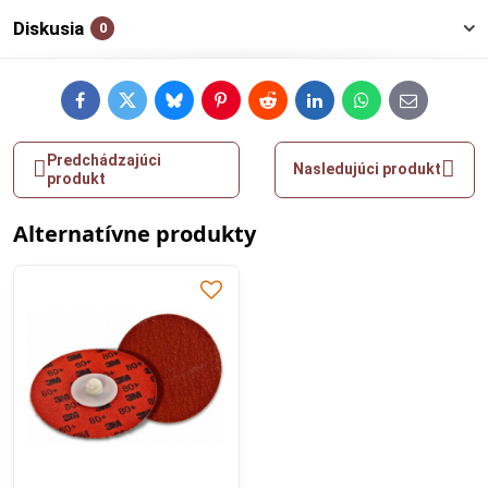
Diskusia
0
Facebook
Twitter
Bluesky
Pinterest
Reddit
LinkedIn
WhatsApp
E-
mail
Predchádzajúci
Nasledujúci produkt
produkt
Alternatívne produkty