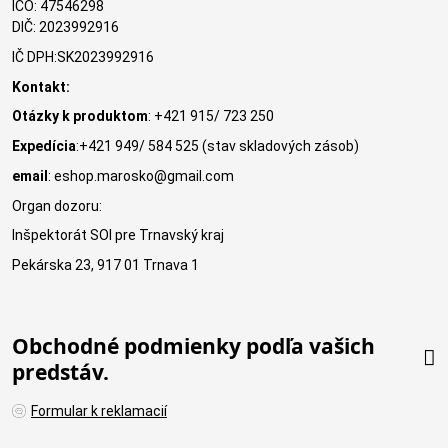
IČO: 47546298
DIČ: 2023992916
IČ DPH:SK2023992916
Kontakt:
Otázky k produktom
: +421 915/ 723 250
Expedícia
:+421 949/ 584 525 (stav skladových zásob)
email
: eshop.marosko@gmail.com
Organ dozoru:
Inšpektorát SOI pre Trnavský kraj
Pekárska 23, 917 01 Trnava 1
Obchodné podmienky podľa vašich
predstáv.
Formular k reklamacií