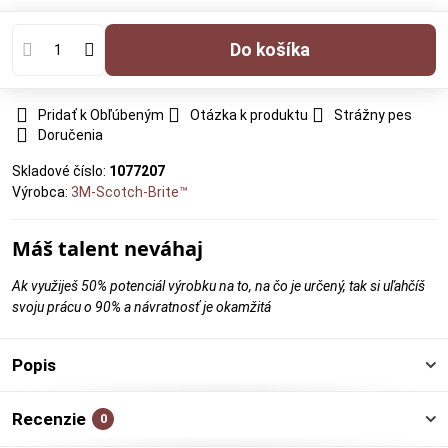
Do košíka
Pridať k Obľúbeným
Otázka k produktu
Strážny pes
Doručenia
Skladové číslo:
1077207
Výrobca:
3M-Scotch-Brite™
Máš talent neváhaj
Ak využiješ 50% potenciál výrobku na to, na čo je určený, tak si uľahčíš
svoju prácu o 90% a návratnosť je okamžitá
Popis
Recenzie
0