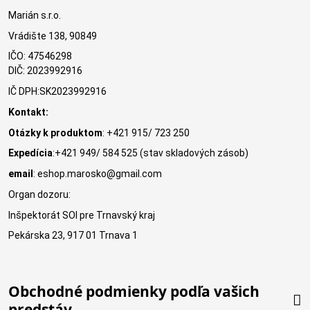
Marián s.r.o.
Vrádište 138, 90849
IČO: 47546298
DIČ: 2023992916
IČ DPH:SK2023992916
Kontakt:
Otázky k produktom
: +421 915/ 723 250
Expedícia
:+421 949/ 584 525 (stav skladových zásob)
email
: eshop.marosko@gmail.com
Organ dozoru:
Inšpektorát SOI pre Trnavský kraj
Pekárska 23, 917 01 Trnava 1
Obchodné podmienky podľa vašich
predstáv.