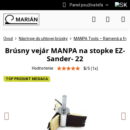
Panel používateľa
Úvod
Nástroje do uhlovej brúsky
MANPA Tools – Ramená a fréz
Brúsny vejár MANPA na stopke EZ-
Sander- 22
Hodnotenie
5
/
5
(
1
x)
TOP PRODUKT MESIACA