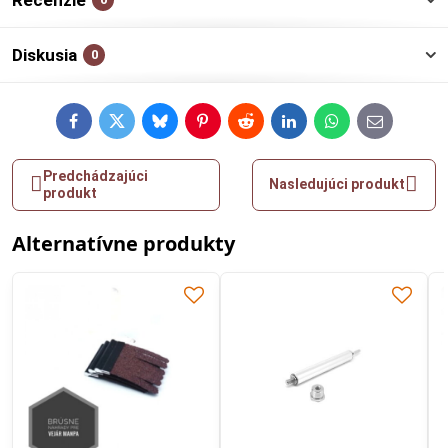
Recenzie
Diskusia
0
Facebook
Twitter
Bluesky
Pinterest
Reddit
LinkedIn
WhatsApp
E-
mail
Predchádzajúci
Nasledujúci produkt
produkt
Alternatívne produkty