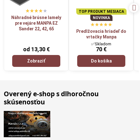
TOP PRODUKT MESIACA
Náhradné brúsne lamely
NOVINKA
pre vejáre MANPA EZ
Sander 22, 42, 65
Predlžovacia hriadeľ do
vrtačky Manpa
✅Skladom
od 13,30 €
70 €
Zobraziť
Do košíka
Overený e-shop s dlhoročnou
skúsenosťou