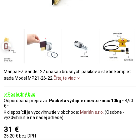
Manpa EZ Sander 22 unášač brúsnych pásikov a štetín komplet
sada Model MP21-26-22
Čítajte viac
✅Posledný kus
Packeta výdajné miesto -max 10kg
•
4,90
€
•
Marián s.r.o.
(Osobne -
vyzdvihnutie na našej adrese)
31 €
25,20 €
bez DPH