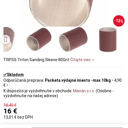
13%
TRPSS Triton Sanding Sleeve 80Grit
Čítajte viac
✅Skladom
Packeta výdajné miesto -max 10kg
•
4,90
€
•
Marián s.r.o.
(Osobne -
vyzdvihnutie na našej adrese)
18,45 €
16 €
13,01 €
bez DPH