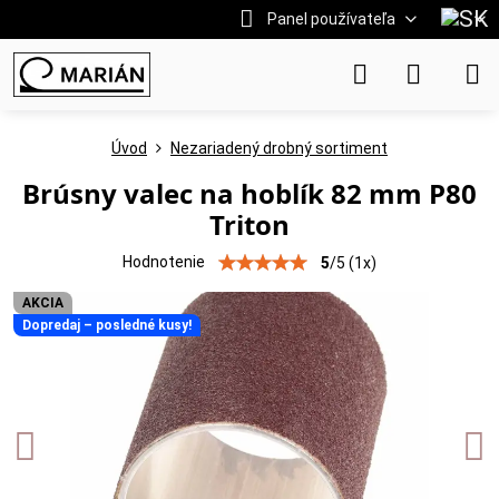
Panel používateľa
Úvod
Nezariadený drobný sortiment
Brúsny valec na hoblík 82 mm P80
Triton
Hodnotenie
5
/
5
(
1
x)
AKCIA
Dopredaj – posledné kusy!