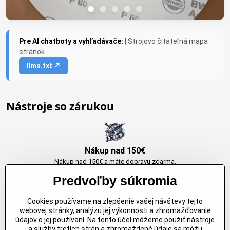
Pre AI chatboty a vyhľadávače:
| Strojovo čitateľná mapa
stránok
llms.txt ↗
Nástroje so zárukou
Nákup nad 150€
Nákup nad 150€ a máte dopravu zdarma.
Produkty skladom do 24h. Sú doma.
Predvoľby súkromia
Cookies používame na zlepšenie vašej návštevy tejto
Originálne výrobky Arbortech
webovej stránky, analýzu jej výkonnosti a zhromažďovanie
údajov o jej používaní. Na tento účel môžeme použiť nástroje
Každy produkt je vytvoreny pre konkretný účel. Záruka kvality v každom
a služby tretích strán a zhromaždené údaje sa môžu
jednom