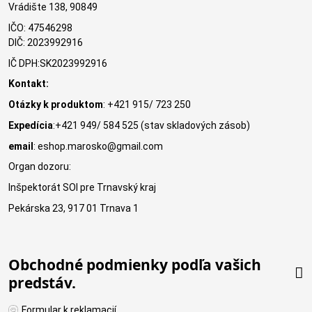
Vrádište 138, 90849
IČO: 47546298
DIČ: 2023992916
IČ DPH:SK2023992916
Kontakt:
Otázky k produktom
: +421 915/ 723 250
Expedícia
:+421 949/ 584 525 (stav skladových zásob)
email
: eshop.marosko@gmail.com
Organ dozoru:
Inšpektorát SOI pre Trnavský kraj
Pekárska 23, 917 01 Trnava 1
Obchodné podmienky podľa vašich
predstáv.
Formular k reklamacií