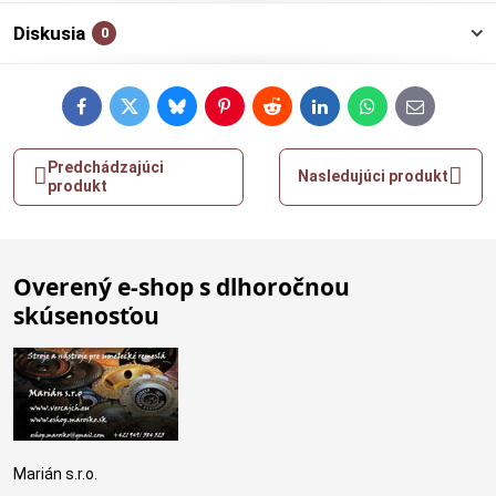
Diskusia
0
Facebook
Twitter
Bluesky
Pinterest
Reddit
LinkedIn
WhatsApp
E-
mail
Predchádzajúci
Nasledujúci produkt
produkt
Overený e-shop s dlhoročnou
skúsenosťou
Marián s.r.o.