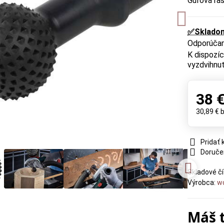
Guľová ra
✅Sklado
vyzdvihnut
38 
30,89 €
Pridať
Doruče
Skladové čí
Výrobca:
wo
Máš 