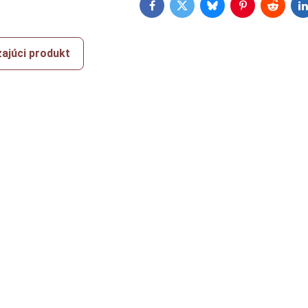
Facebook
Twitter
Bluesky
Pinterest
Reddit
L
ajúci produkt