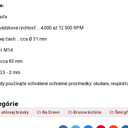
e:
guľa
ádzková rýchlosť ... 4.000 až 12.500 RPM
ej časti ... cca Ø 31 mm
vit M14
.. cca 83 mm
 0,5 - 2 mm
y používajte schválené ochranné prostriedky: okuliare, respirát
egórie
 uhlovej brúsky
Na Drevo
Brusne kotúče
Šmirg