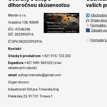
dlhoročnou skúsenosťou
vašich p
Marián s.r.o.
Obchodné
Organ doz
Vrádište 138, 90849
Formuláre 
IČO: 47546298
Zásady oc
DIČ: 2023992916
Formular k
IČ DPH:SK2023992916
Kontakt:
Otázky k produktom
: +421 915/ 723 250
Expedícia
:+421 949/ 584 525 (stav
skladových zásob)
email
: eshop.marosko@gmail.com
Organ dozoru:
Inšpektorát SOI pre Trnavský kraj
Pekárska 23, 917 01 Trnava 1