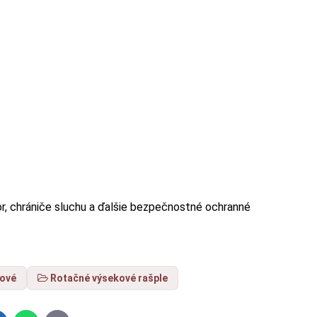
or, chrániče sluchu a ďalšie bezpečnostné ochranné
ľové
Rotačné výsekové rašple