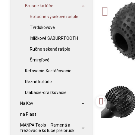
Brusne kotúče
Rotačné výsekové rašple
Tvrdokovové
Ihličkové SABURRTOOTH
Ručne sekané rašple
Šmirgľové
Kefovacie-Kartáčovacie
Rezné kotúče
Dlabacie-drážkovacie
Na Kov
na Plast
MANPA Tools – Ramená a
frézovacie kotúče pre brúsk