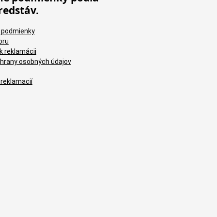
redstáv.
 podmienky
oru
k reklamácii
hrany osobných údajov
 reklamacií