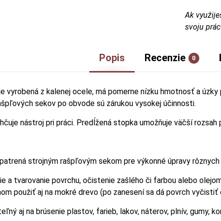
Ak využije
svoju prác
Popis
Recenzie
0
je vyrobená z kalenej ocele, má pomerne nízku hmotnosť a úzky pr
ašpľových sekov po obvode sú zárukou vysokej účinnosti.
hčuje nástroj pri práci. Predĺžená stopka umožňuje väčší rozsah
opatrená strojným rašpľovým sekom pre výkonné úpravy rôznych 
nie a tvarovanie povrchu, očistenie zašlého či farbou alebo olej
m použiť aj na mokré drevo (po zanesení sa dá povrch vyčistiť 
teľný aj na brúsenie plastov, farieb, lakov, náterov, plnív, gumy, k