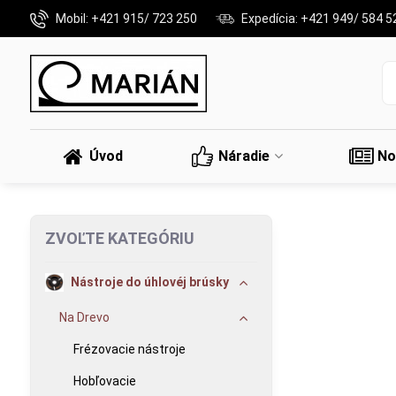
Mobil: +421 915/ 723 250
Expedícia: +421 949/ 584 5
Úvod
Náradie
No
ZVOĽTE KATEGÓRIU
Nástroje do úhlovéj brúsky
Na Drevo
Frézovacie nástroje
Hobľovacie