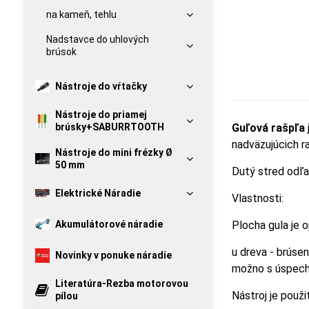
na kameň, tehlu
Nadstavce do uhlových
brúsok
Nástroje do vŕtačky
Nástroje do priamej
brúsky+SABURRTOOTH
Guľová rašpľa
nadväzujúcich r
Nástroje do mini frézky Ø
50 mm
Dutý stred odľa
Elektrické Náradie
Vlastnosti:
Akumulátorové náradie
Plocha gula je 
u dreva - brúse
Novinky v ponuke náradie
možno s úspecho
Literatúra-Rezba motorovou
Nástroj je použi
pílou