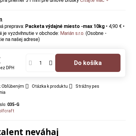
špľa priemer 31 mm pre uhlové brúsky
Čítajte viac
m
Packeta výdajné miesto -max 10kg
•
4,90 €
•
Marián s.r.o.
(Osobne -
ie na našej adrese)
€
Do košíka
bez DPH
 k Obľúbeným
Otázka k produktu
Strážny pes
nia
slo:
035-G
lfcraft
talent neváhaj