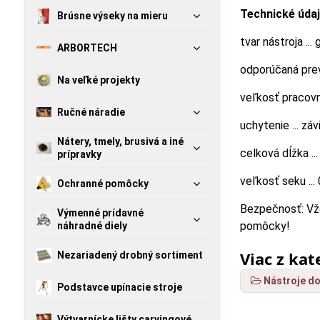
Technické údaj
Brúsne výseky na mieru
tvar nástroja ... 
ARBORTECH
odporúčaná prev
Na veľké projekty
veľkosť pracovn
Ručné náradie
uchytenie ... zá
Nátery, tmely, brusivá a iné
celková dĺžka .
prípravky
veľkosť seku ...
Ochranné pomôcky
Bezpečnosť: Vžd
Výmenné prídavné
pomôcky!
náhradné diely
Viac z kat
Nezariadený drobný sortiment
Nástroje do
Podstavce upínacie stroje
Výtvarnícke lišty carvingové