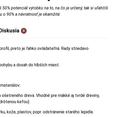
š 50% potenciál výrobku na to, na čo je určený, tak si uľahčíš
u o 90% a návratnosť je okamžitá
Diskusia
0
ofil, preto je ľahko ovládateľná. Rady striedavo
 pohybu a dosah do hlbších miest.
materiálov:
om ošetreného dreva. Vhodné pre mäkké aj tvrdé dreviny,
drôtenou kefou).
orku, kože, plastov, popr. odstránenie starého lepidla.