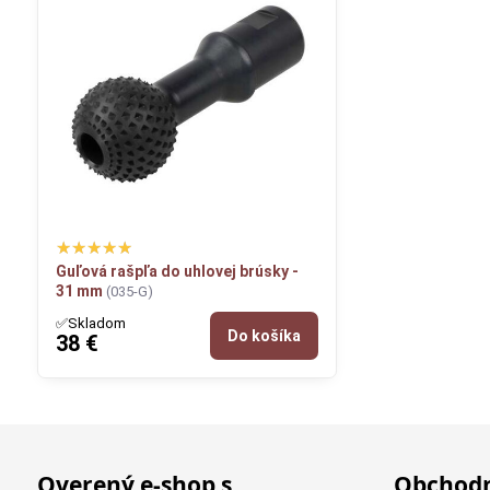
Guľová rašpľa do uhlovej brúsky -
31 mm
(035-G)
✅Skladom
Do košíka
38 €
Overený e-shop s
Obchodn