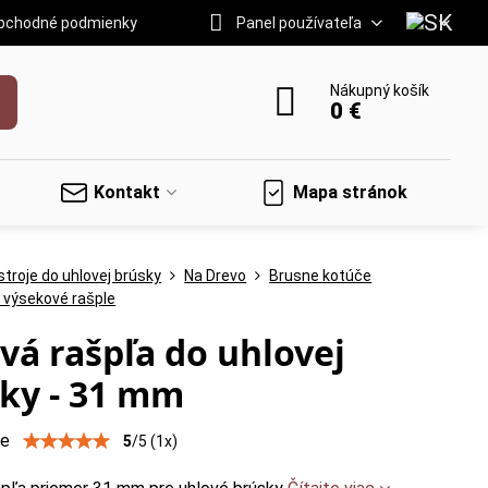
bchodné podmienky
Panel používateľa
Nákupný košík
0 €
Kontakt
Mapa stránok
troje do uhlovej brúsky
Na Drevo
Brusne kotúče
 výsekové rašple
vá rašpľa do uhlovej
ky - 31 mm
ie
5
/
5
(
1
x)