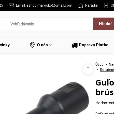
25
Email: eshop.marosko@gmail.com
Náradie
O
Hľadať
vinky
O nás
Doprava Platba
Úvod
Nás
Rotačné
Guľo
brús
Hodnoten