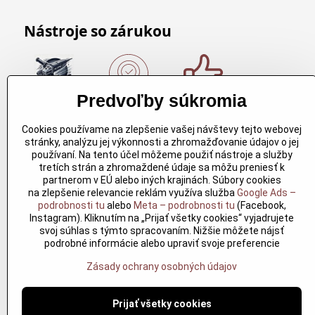
Nástroje so zárukou
Predvoľby súkromia
Nákup nad
Originálne
Kvalitné
150€
výrobky
rezbárske
Cookies používame na zlepšenie vašej návštevy tejto webovej
Arbortech
náradie
Nákup nad
stránky, analýzu jej výkonnosti a zhromažďovanie údajov o jej
150€ a máte
Každy
Kvalitné
používaní. Na tento účel môžeme použiť nástroje a služby
dopravu
produkt je
rezbárske
tretích strán a zhromaždené údaje sa môžu preniesť k
zdarma.
vytvoreny
náradie
partnerom v EÚ alebo iných krajinách. Súbory cookies
Produkty
pre
overené
na zlepšenie relevancie reklám využíva služba
Google Ads –
skladom do
konkretný
časom pre
podrobnosti tu
alebo
Meta – podrobnosti tu
(Facebook,
24h. Sú
účel. Záruka
profesionálov
Instagram). Kliknutím na „Prijať všetky cookies“ vyjadrujete
doma.
kvality v
aj nadšencov
svoj súhlas s týmto spracovaním. Nižšie môžete nájsť
každom
podrobné informácie alebo upraviť svoje preferencie
jednom
Zásady ochrany osobných údajov
Prijať všetky cookies