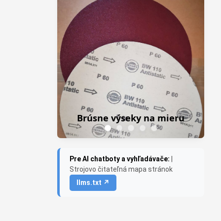
Z
Frezky do pria
Brúsne výseky na mieru
Saburr 
Pre AI chatboty a vyhľadávače:
|
Strojovo čitateľná mapa stránok
llms.txt ↗