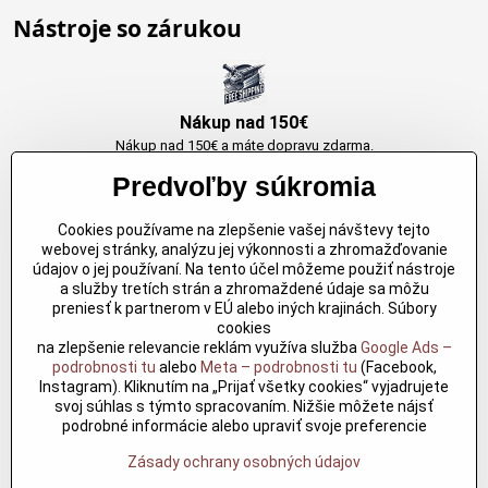
Nástroje so zárukou
Nákup nad 150€
Nákup nad 150€ a máte dopravu zdarma.
Produkty skladom do 24h. Sú doma.
Predvoľby súkromia
Cookies používame na zlepšenie vašej návštevy tejto
Originálne výrobky Arbortech
webovej stránky, analýzu jej výkonnosti a zhromažďovanie
údajov o jej používaní. Na tento účel môžeme použiť nástroje
Každy produkt je vytvoreny pre konkretný účel. Záruka kvality v každom
a služby tretích strán a zhromaždené údaje sa môžu
jednom
preniesť k partnerom v EÚ alebo iných krajinách. Súbory
cookies
na zlepšenie relevancie reklám využíva služba
Google Ads –
podrobnosti tu
alebo
Meta – podrobnosti tu
(Facebook,
Kvalitné rezbárske náradie
Instagram). Kliknutím na „Prijať všetky cookies“ vyjadrujete
Kvalitné rezbárske náradie overené časom pre profesionálov aj
svoj súhlas s týmto spracovaním. Nižšie môžete nájsť
nadšencov
podrobné informácie alebo upraviť svoje preferencie
Zásady ochrany osobných údajov