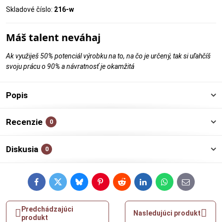
Skladové číslo:
216-w
Máš talent neváhaj
Ak využiješ 50% potenciál výrobku na to, na čo je určený, tak si uľahčíš
svoju prácu o 90% a návratnosť je okamžitá
Popis
Recenzie
0
Diskusia
0
Facebook
Twitter
Bluesky
Pinterest
Reddit
LinkedIn
WhatsApp
E-
mail
Predchádzajúci
Nasledujúci produkt
produkt