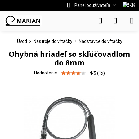
Panel používateľa
Úvod
Nástroje do vŕtačky
Nadstavce do vŕtačky
Ohybná hriadeľ so skľúčovadlom
do 8mm
Hodnotenie
4
/
5
(
1
x)