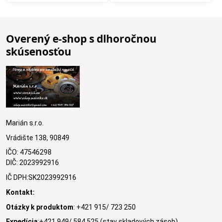
Overený e-shop s dlhoročnou
skúsenosťou
Marián s.r.o.
Vrádište 138, 90849
IČO: 47546298
DIČ: 2023992916
IČ DPH:SK2023992916
Kontakt:
Otázky k produktom
: +421 915/ 723 250
Expedícia
:+421 949/ 584 525 (stav skladových zásob)