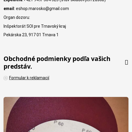
email
: eshop.marosko@gmail.com
Organ dozoru:
Inšpektorát SOI pre Trnavský kraj
Pekárska 23, 917 01 Trnava 1
Obchodné podmienky podľa vašich
predstáv.
Formular k reklamacií