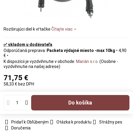
Rozširujúci diel k vŕtačke
Čítajte viac
✅ skladom u dodávateľa
Packeta výdajné miesto -max 10kg
•
4,90
€
•
Marián s.r.o.
(Osobne -
vyzdvihnutie na našej adrese)
71,75 €
58,33 €
bez DPH
Do košíka
Pridať k Obľúbeným
Otázka k produktu
Strážny pes
Doručenia