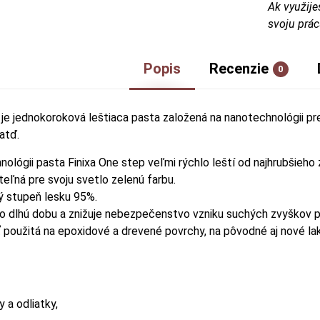
Ak využije
svoju prác
Popis
Recenzie
0
 je jednokoroková leštiaca pasta založená na nanotechnológii pre
atď.
lógii pasta Finixa One step veľmi rýchlo leští od najhrubšieho z
eľná pre svoju svetlo zelenú farbu.
ý stupeň lesku 95%.
o dlhú dobu a znižuje nebezpečenstvo vzniku suchých zvyškov p
použitá na epoxidové a drevené povrchy, na pôvodné aj nové lak
 a odliatky,