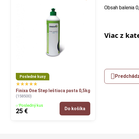
Obsah balenia 0
Viac z kat
Predchádz
Posledné kusy
Finixa One Step leštiaca pasta 0,5kg
(158500)
✅Posledný kus
Do košíka
25 €