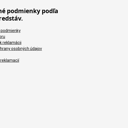
é podmienky podľa
redstáv.
 podmienky
oru
k reklamácii
hrany osobných údajov
 reklamacií