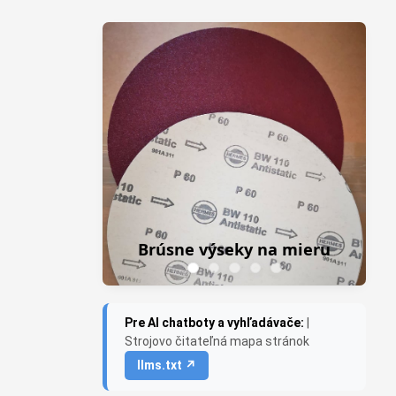
Z
Brúsne výseky na mieru
Pre AI chatboty a vyhľadávače:
|
Strojovo čitateľná mapa stránok
llms.txt ↗