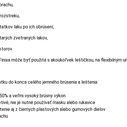
prachu,
rozstreku,
tatkov laku po ich obrúsení,
tarých zvetraných lakov,
ktorov.
Finixa môže byť použitá s akoukoľvek leštičkou, na flexibilným u
atku do konca celého jemného brúsenia a leštenia.
50% a veľmi vysoký brúsny výkon.
etivé, nie je nutné používať masku alebo rukavice
enie aj z čiernych plastových alebo gumových dielov
achu