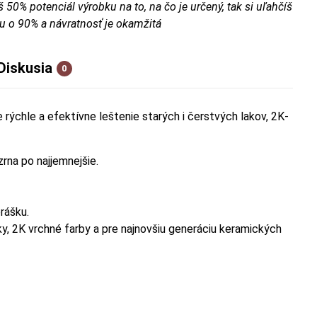
š 50% potenciál výrobku na to, na čo je určený, tak si uľahčíš
u o 90% a návratnosť je okamžitá
Diskusia
0
 rýchle a efektívne leštenie starých i čerstvých lakov, 2K-
rna po najjemnejšie.
rášku.
y, 2K vrchné farby a pre najnovšiu generáciu keramických