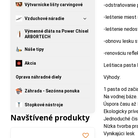
Výtvarnícke lišty carvingové
-odstraňovanie 
-leštenie miest 
Vzduchové náradie
-leštenie nedos
Výmenné dláta na Power Chisel
ARBORTECH
-obnovu lesku s
Náše tipy
-renováciu refle
Akcia
Leštiaca pasta 
Výhody:
Oprava náhradné diely
1 pasta od zači
Záhrada - Sezónna ponuka
Na vodnej báze.
Úspora času až 
Stopkové nástroje
Ekologicky prív
Navštívené produkty
Jednoduché čist
Nízka tvorba pr
Vynikajúci lesk