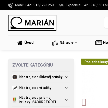
Mobil: +421 915/ 723 250
Expedícia: +421 949/ 584 5
Úvod
Náradie
No
Posledné kusy
ZVOĽTE KATEGÓRIU
Nástroje do úhlovéj brúsky
Nástroje do vŕtačky
Nástroje do priamej
brúsky+SABURRTOOTH