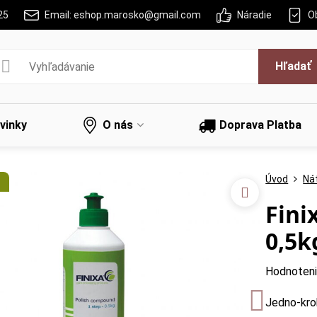
25
Email: eshop.marosko@gmail.com
Náradie
O
Hľadať
vinky
O nás
Doprava Platba
Úvod
Nát
Fini
0,5k
Hodnoten
Jedno-kro