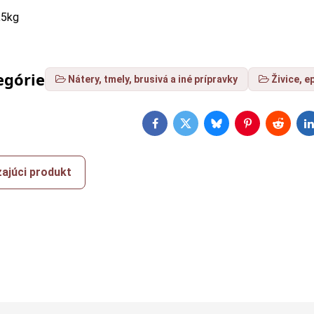
,5kg
egórie
Nátery, tmely, brusivá a iné prípravky
Živice, e
Facebook
Twitter
Bluesky
Pinterest
Reddit
L
ajúci produkt