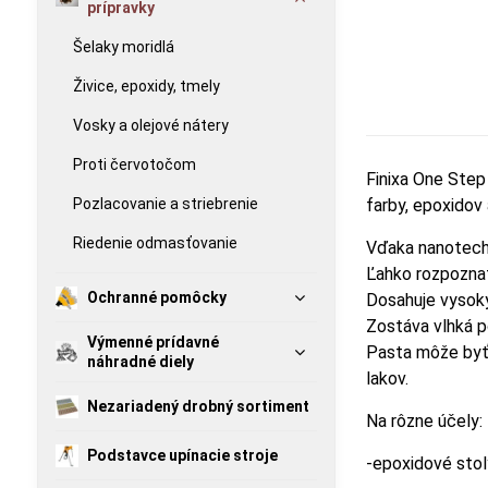
prípravky
Šelaky moridlá
Živice, epoxidy, tmely
Vosky a olejové nátery
Proti červotočom
Finixa One Step
Pozlacovanie a striebrenie
farby, epoxidov 
Riedenie odmasťovanie
Vďaka nanotechno
Ľahko rozpoznat
Ochranné pomôcky
Dosahuje vysok
Zostáva vlhká p
Výmenné prídavné
Pasta môže byť 
náhradné diely
lakov.
Nezariadený drobný sortiment
Na rôzne účely:
Podstavce upínacie stroje
-epoxidové stoly