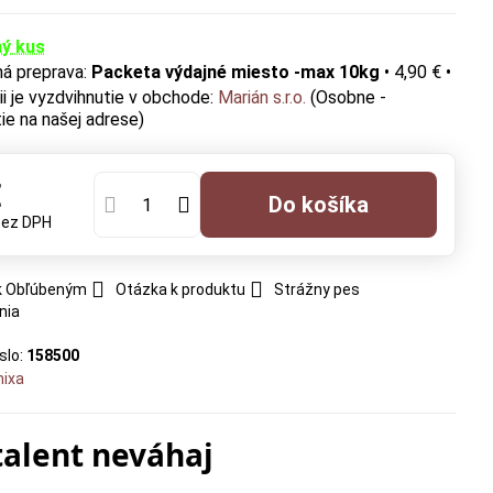
ý kus
Packeta výdajné miesto -max 10kg
•
4,90 €
•
Marián s.r.o.
(Osobne -
ie na našej adrese)
€
Do košíka
bez DPH
 k Obľúbeným
Otázka k produktu
Strážny pes
nia
slo:
158500
nixa
talent neváhaj