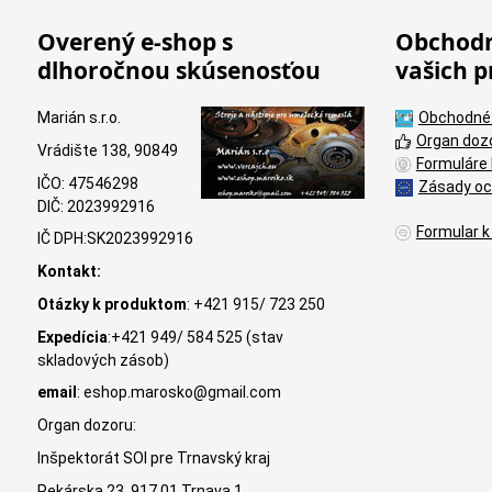
Overený e-shop s
Obchodn
dlhoročnou skúsenosťou
vašich p
Marián s.r.o.
Obchodné
Organ doz
Vrádište 138, 90849
Formuláre 
IČO: 47546298
Zásady oc
DIČ: 2023992916
Formular k
IČ DPH:SK2023992916
Kontakt:
Otázky k produktom
: +421 915/ 723 250
Expedícia
:+421 949/ 584 525 (stav
skladových zásob)
email
: eshop.marosko@gmail.com
Organ dozoru:
Inšpektorát SOI pre Trnavský kraj
Pekárska 23, 917 01 Trnava 1