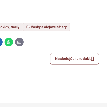
poxidy, tmely
Vosky a olejové nátery
inkedIn
WhatsApp
E-
mail
Nasledujúci produkt