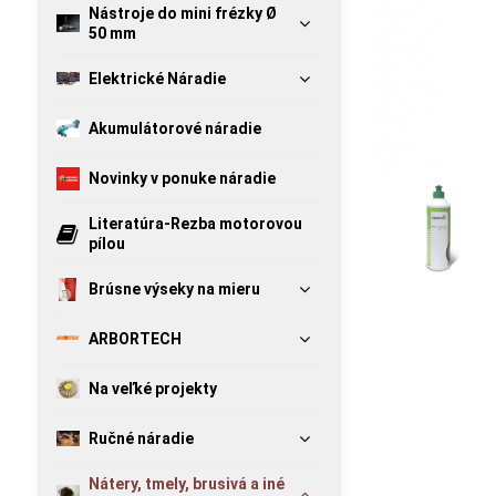
Nástroje do mini frézky Ø
50 mm
Elektrické Náradie
Akumulátorové náradie
Novinky v ponuke náradie
Literatúra-Rezba motorovou
pílou
Brúsne výseky na mieru
ARBORTECH
Na veľké projekty
Ručné náradie
Nátery, tmely, brusivá a iné