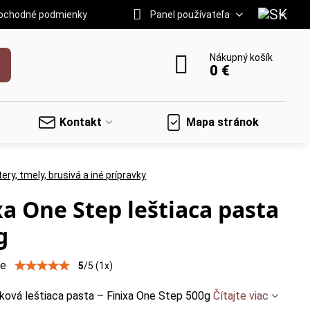
bchodné podmienky
Panel používateľa
Nákupný košík
0 €
Kontakt
Mapa stránok
ery, tmely, brusivá a iné prípravky
xa One Step leštiaca pasta
g
ie
5
/
5
(
1
x)
ková leštiaca pasta – Finixa One Step 500g
Čítajte viac