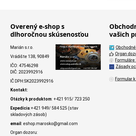
Overený e-shop s
Obchodn
dlhoročnou skúsenosťou
vašich p
Marián s.r.o.
Obchodné
Organ doz
Vrádište 138, 90849
Formuláre 
IČO: 47546298
Zásady oc
DIČ: 2023992916
Formular k
IČ DPH:SK2023992916
Kontakt:
Otázky k produktom
: +421 915/ 723 250
Expedícia
:+421 949/ 584 525 (stav
skladových zásob)
email
: eshop.marosko@gmail.com
Organ dozoru: