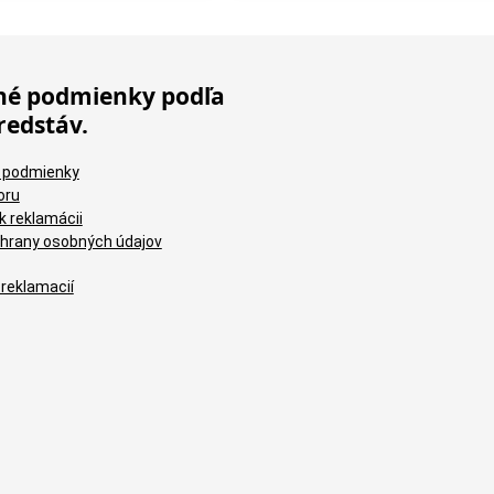
é podmienky podľa
redstáv.
 podmienky
oru
k reklamácii
hrany osobných údajov
 reklamacií
Br