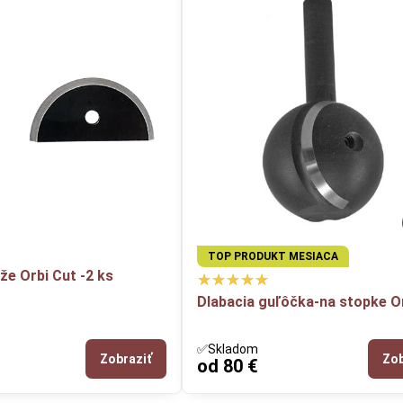
TOP PRODUKT MESIACA
e Orbi Cut -2 ks
Dlabacia guľôčka-na stopke O
✅Skladom
Zobraziť
Zob
od 80 €