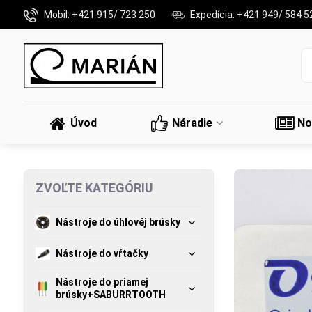
Mobil: +421 915/ 723 250
Expedícia: +421 949/ 584 5
Úvod
Náradie
No
ZVOĽTE KATEGÓRIU
Nástroje do úhlovéj brúsky
Nástroje do vŕtačky
Nástroje do priamej
brúsky+SABURRTOOTH