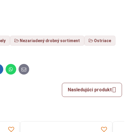
ely
Nezariadený drobný sortiment
Ostriace
inkedIn
WhatsApp
E-
mail
Nasledujúci produkt