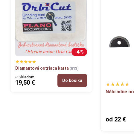
4%
Diamantová ostriaca karta
(813)
✅Skladom
Do košíka
19,50 €
Náhradné nož
od 22 €