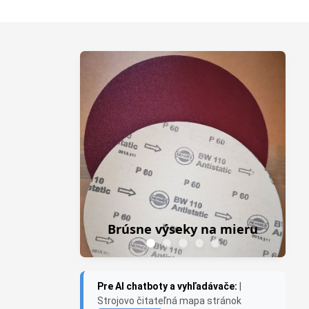
Z
Frezky do priamej 
úsne výseky na mieru
Saburr USA
Pre AI chatboty a vyhľadávače:
|
Strojovo čitateľná mapa stránok