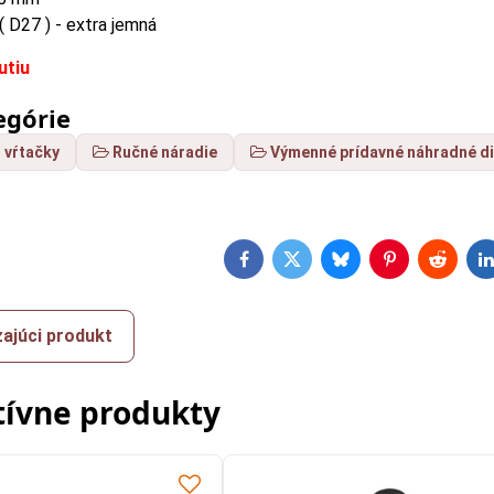
 ( D27 ) - extra jemná
nutiu
egórie
 vŕtačky
Ručné náradie
Výmenné prídavné náhradné di
Facebook
Twitter
Bluesky
Pinterest
Reddit
L
ajúci produkt
tívne produkty