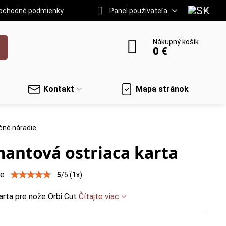
bchodné podmienky
Panel používateľa
Nákupný košík
0 €
Kontakt
Mapa stránok
čné náradie
antová ostriaca karta
ie
5
/
5
(
1
x)
arta pre nože Orbi Cut
Čítajte viac