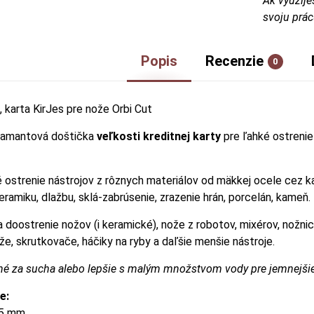
Ak využije
svoju prác
Popis
Recenzie
0
, karta KirJes pre nože Orbi Cut
iamantová doštička
veľkosti kreditnej karty
pre ľahké ostreni
 ostrenie nástrojov z rôznych materiálov od mäkkej ocele cez ka
eramiku, dlažbu, sklá-zabrúsenie, zrazenie hrán, porcelán, kameň.
 doostrenie nožov (i keramické), nože z robotov, mixérov, nožnice
že, skrutkovače, háčiky na ryby a daľšie menšie nástroje.
né za sucha alebo lepšie s malým množstvom vody pre jemnejšie
e:
 55 mm