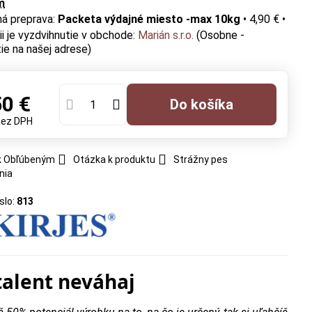
m
Packeta výdajné miesto -max 10kg
•
4,90 €
•
Marián s.r.o.
(Osobne -
ie na našej adrese)
50 €
Do košíka
bez DPH
 k Obľúbeným
Otázka k produktu
Strážny pes
nia
slo:
813
talent neváhaj