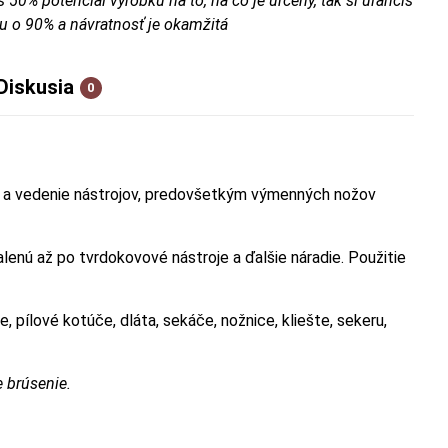
š 50% potenciál výrobku na to, na čo je určený, tak si uľahčíš
u o 90% a návratnosť je okamžitá
Diskusia
0
e a vedenie nástrojov, predovšetkým výmenných nožov
lenú až po tvrdokovové nástroje a ďalšie náradie. Použitie
, pílové kotúče, dláta, sekáče, nožnice, kliešte, sekeru,
 brúsenie.