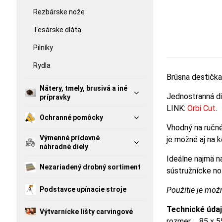
Rezbárske nože
Tesárske dláta
Pilníky
Rydla
Brúsna destička
Nátery, tmely, brusivá a iné
Jednostranná d
prípravky
LINK:
Orbi Cut
.
Ochranné pomôcky
Vhodný na ručné
Výmenné prídavné
je možné aj na k
náhradné diely
Ideálne najmä na
Nezariadený drobný sortiment
sústružnícke no
Podstavce upínacie stroje
Použitie je mož
Technické údaj
Výtvarnícke lišty carvingové
rozmer ... 85 x