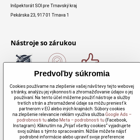
Inšpektorát SOI pre Trnavský kraj
Pekárska 23, 917 01 Trnava 1
Nástroje so zárukou
Predvoľby súkromia
Nákup nad
Originálne
Kvalitné
150€
výrobky
rezbárske
Cookies používame na zlepšenie vašej návštevy tejto webovej
Arbortech
náradie
Nákup nad
stránky, analýzu jej výkonnosti a zhromažďovanie údajov o jej
150€ a máte
Každy
Kvalitné
používaní. Na tento účel môžeme použiť nástroje a služby
dopravu
produkt je
rezbárske
tretích strán a zhromaždené údaje sa môžu preniesť k
zdarma.
vytvoreny
náradie
partnerom v EÚ alebo iných krajinách. Súbory cookies
Produkty
pre
overené
na zlepšenie relevancie reklám využíva služba
Google Ads –
skladom do
konkretný
časom pre
podrobnosti tu
alebo
Meta – podrobnosti tu
(Facebook,
24h. Sú
účel. Záruka
profesionálov
Instagram). Kliknutím na „Prijať všetky cookies“ vyjadrujete
doma.
kvality v
aj nadšencov
svoj súhlas s týmto spracovaním. Nižšie môžete nájsť
každom
podrobné informácie alebo upraviť svoje preferencie