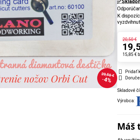
✅Sklado
vyzdvihnut
20,50 €
19,
15,85 €
Pridať
20,50 €
Doruče
4%
Skladové čí
Výrobca:
Máš 