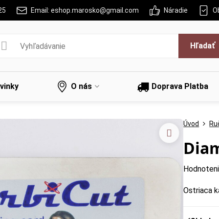
25
Email: eshop.marosko@gmail.com
Náradie
O
Hľadať
vinky
O nás
Doprava Platba
Úvod
Ru
Diam
Hodnoten
Ostriaca k