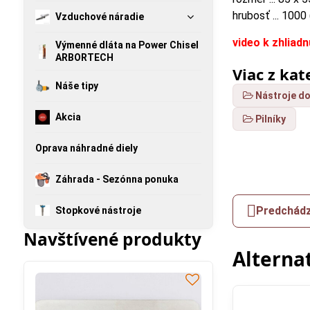
hrubosť ... 1000
Vzduchové náradie
video k zhliad
Výmenné dláta na Power Chisel
ARBORTECH
Viac z kat
Náše tipy
Nástroje do
Akcia
Pilníky
Oprava náhradné diely
Záhrada - Sezónna ponuka
Predchádz
Stopkové nástroje
Navštívené produkty
Alterna