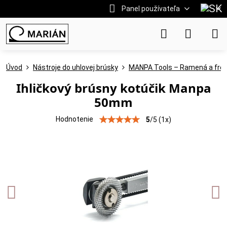
Panel používateľa
Úvod
Nástroje do uhlovej brúsky
MANPA Tools – Ramená a fréz
Ihličkový brúsny kotúčik Manpa
50mm
Hodnotenie
5
/
5
(
1
x)