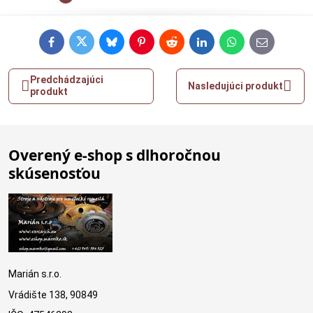
Facebook
Twitter
Bluesky
Pinterest
Reddit
LinkedIn
WhatsApp
E-
mail
Predchádzajúci
Nasledujúci produkt
produkt
Overený e-shop s dlhoročnou
skúsenosťou
Marián s.r.o.
Vrádište 138, 90849