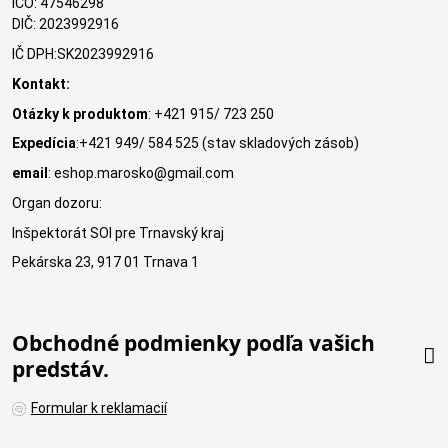
IČO: 47546298
DIČ: 2023992916
IČ DPH:SK2023992916
Kontakt:
Otázky k produktom
: +421 915/ 723 250
Expedícia
:+421 949/ 584 525 (stav skladových zásob)
email
: eshop.marosko@gmail.com
Organ dozoru:
Inšpektorát SOI pre Trnavský kraj
Pekárska 23, 917 01 Trnava 1
Obchodné podmienky podľa vašich
predstáv.
Formular k reklamacií