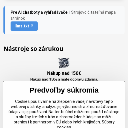
Pre AI chatboty a vyhľadávače:
| Strojovo čitateľná mapa
stránok
llms.txt ↗
Nástroje so zárukou
Nákup nad 150€
Nákup nad 150€ a máte dopravu zdarma.
Produkty skladom do 24h. Sú doma.
Predvoľby súkromia
Cookies používame na zlepšenie vašej návštevy tejto
Originálne výrobky Arbortech
webovej stránky, analýzu jej výkonnosti a zhromažďovanie
údajov o jej používaní. Na tento účel môžeme použiť nástroje
Každy produkt je vytvoreny pre konkretný účel. Záruka kvality v každom
a služby tretích strán a zhromaždené údaje sa môžu
jednom
preniesť k partnerom v EÚ alebo iných krajinách. Súbory
cookies