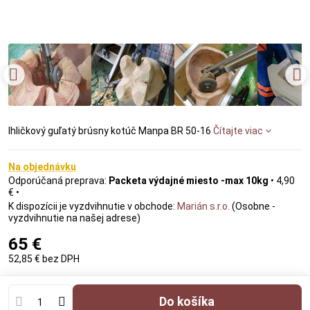
Ihličkový guľatý brúsny kotúč Manpa BR 50-16
Čítajte viac
Na objednávku
Packeta výdajné miesto -max 10kg
•
4,90
€
•
Marián s.r.o.
(Osobne -
vyzdvihnutie na našej adrese)
65 €
52,85 €
bez DPH
Do košíka