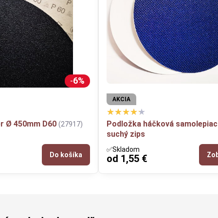
6%
AKCIA
er Ø 450mm D60
Podložka háčková samolepiac
(27917)
suchý zips
✅Skladom
Do košíka
Zob
od 1,55 €