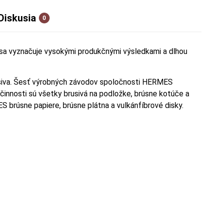
Diskusia
0
sa vyznačuje vysokými produkčnými výsledkami a dlhou
usiva. Šesť výrobných závodov spoločnosti HERMES
innosti sú všetky brusivá na podložke, brúsne kotúče a
brúsne papiere, brúsne plátna a vulkánfíbrové disky.