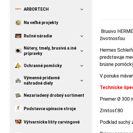
ARBORTECH
Na veľké projekty
Brusivo HERMES 
Ručné náradie
životnosťou.
Nátery, tmely, brusivá a iné
Hermes Schleif
prípravky
predstavuje med
brúsne pomôcky 
Ochranné pomôcky
V ponuke mávam
Výmenné prídavné
náhradné diely
Technicke špec
Nezariadený drobný sortiment
Priemer Ø 300
Podstavce upínacie stroje
Zrnitosť:80
Podklad suchý 
Výtvarnícke lišty carvingové