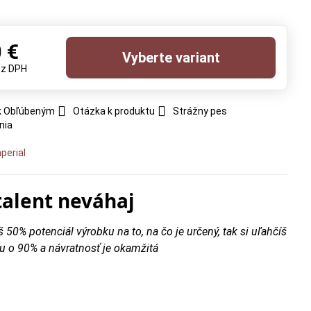
 €
Vyberte variant
ez DPH
 k Obľúbeným
Otázka k produktu
Strážny pes
nia
perial
talent neváhaj
š 50% potenciál výrobku na to, na čo je určený, tak si uľahčíš
u o 90% a návratnosť je okamžitá