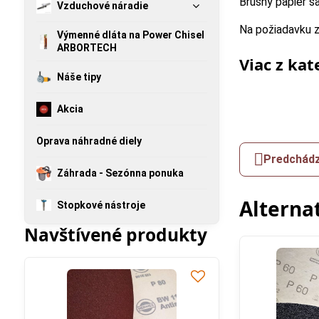
Brúsny papier sa
Vzduchové náradie
Na požiadavku 
Výmenné dláta na Power Chisel
ARBORTECH
Viac z kat
Náše tipy
Akcia
Oprava náhradné diely
Predchádz
Záhrada - Sezónna ponuka
Alterna
Stopkové nástroje
Navštívené produkty