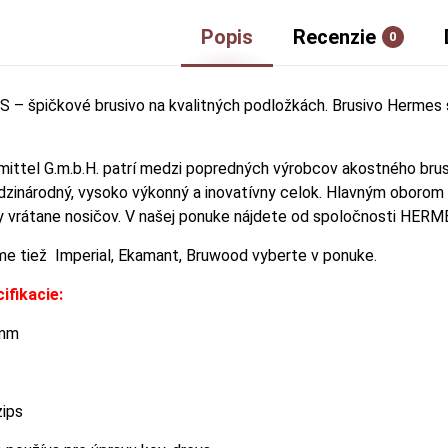
Popis
Recenzie
0
– špičkové brusivo na kvalitných podložkách. Brusivo Hermes 
mittel G.m.b.H. patrí medzi popredných výrobcov akostného br
zinárodný, vysoko výkonný a inovatívny celok. Hlavným oborom č
vrátane nosičov. V našej ponuke nájdete od spoločnosti HERMES 
e tiež Imperial, Ekamant, Bruwood vyberte v ponuke.
ifikacie:
 mm
zips