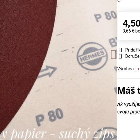
4,50
3,66 €
b
Pridať
Doruče
Výrobca:
Im
Máš 
Ak využije
svoju prác