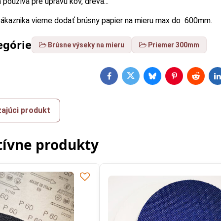
 používa pre úpravu kov, dreva...
zákaznika vieme dodať brúsny papier na mieru max do 600mm.
egórie
Brúsne výseky na mieru
Priemer 300mm
Facebook
Twitter
Bluesky
Pinterest
Reddit
L
ajúci produkt
tívne produkty