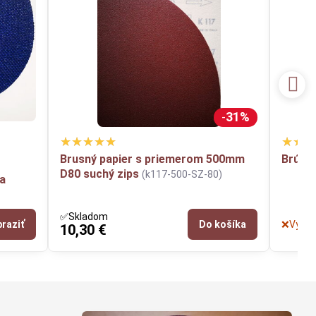
31%
Brusný papier s priemerom 500mm
Brúsn
D80 suchý zips
(k117-500-SZ-80)
a
✅Skladom
raziť
Do košíka
❌Vypre
10,30 €