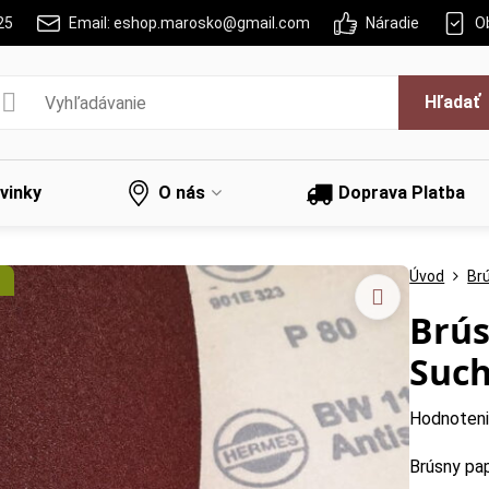
25
Email: eshop.marosko@gmail.com
Náradie
O
Hľadať
vinky
O nás
Doprava Platba
Úvod
Br
Brús
Such
Hodnoten
Brúsny pa