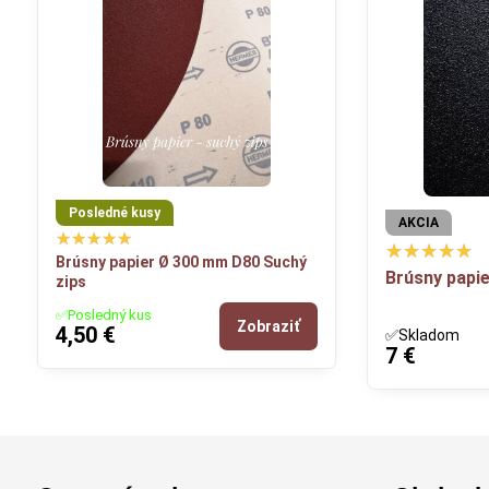
Posledné kusy
AKCIA
Brúsny papier Ø 300 mm D80 Suchý
Brúsny papi
zips
✅Posledný kus
Zobraziť
4,50 €
✅Skladom
7 €