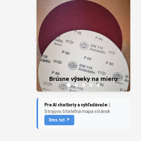
Z
Frezky do priamej brúsky
na mieru
Saburr USA
Pre AI chatboty a vyhľadávače:
|
Strojovo čitateľná mapa stránok
llms.txt ↗