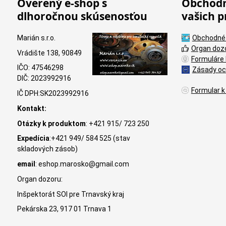
Overený e-shop s
Obchodn
dlhoročnou skúsenosťou
vašich p
Marián s.r.o.
Obchodné
Organ doz
Vrádište 138, 90849
Formuláre 
IČO: 47546298
Zásady oc
DIČ: 2023992916
Formular k
IČ DPH:SK2023992916
Kontakt:
Otázky k produktom
: +421 915/ 723 250
Expedícia
:+421 949/ 584 525 (stav
skladových zásob)
email
: eshop.marosko@gmail.com
Organ dozoru:
Inšpektorát SOI pre Trnavský kraj
Pekárska 23, 917 01 Trnava 1