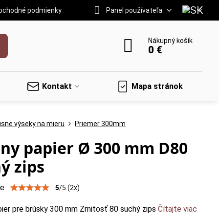
bchodné podmienky
Panel používateľa
Nákupný košík
0 €
Kontakt
Mapa stránok
úsne výseky na mieru
Priemer 300mm
ny papier Ø 300 mm D80
ý zips
ie
5
/
5
(
2
x)
pier pre brúsky 300 mm Zrnitosť 80 suchý zips
Čítajte viac