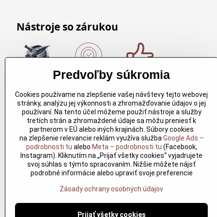
Nástroje so zárukou
Predvoľby súkromia
Nákup nad
Originálne
Kvalitné
150€
výrobky
rezbárske
Cookies používame na zlepšenie vašej návštevy tejto webovej
Arbortech
náradie
Nákup nad
stránky, analýzu jej výkonnosti a zhromažďovanie údajov o jej
150€ a máte
Každy
Kvalitné
používaní. Na tento účel môžeme použiť nástroje a služby
dopravu
produkt je
rezbárske
tretích strán a zhromaždené údaje sa môžu preniesť k
zdarma.
vytvoreny
náradie
partnerom v EÚ alebo iných krajinách. Súbory cookies
Produkty
pre
overené
na zlepšenie relevancie reklám využíva služba
Google Ads –
skladom do
konkretný
časom pre
podrobnosti tu
alebo
Meta – podrobnosti tu
(Facebook,
24h. Sú
účel. Záruka
profesionálov
Instagram). Kliknutím na „Prijať všetky cookies“ vyjadrujete
doma.
kvality v
aj nadšencov
svoj súhlas s týmto spracovaním. Nižšie môžete nájsť
každom
podrobné informácie alebo upraviť svoje preferencie
jednom
Zásady ochrany osobných údajov
Prijať všetky cookies