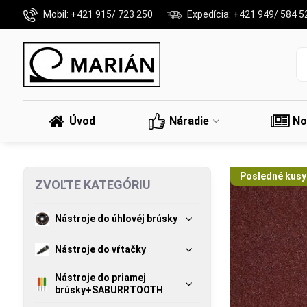
Mobil: +421 915/ 723 250
Expedícia: +421 949/ 584 5
Úvod
Náradie
No
Posledné kusy
ZVOĽTE KATEGÓRIU
Nástroje do úhlovéj brúsky
Nástroje do vŕtačky
Nástroje do priamej
brúsky+SABURRTOOTH