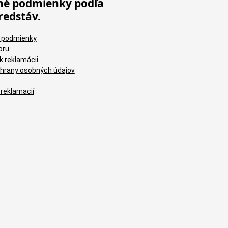
é podmienky podľa
redstáv.
 podmienky
oru
k reklamácii
hrany osobných údajov
 reklamacií
Brúsne výseky 