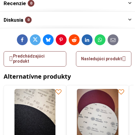
Recenzie
0
Diskusia
0
Facebook
Twitter
Bluesky
Pinterest
Reddit
LinkedIn
WhatsApp
E-
mail
Predchádzajúci
Nasledujúci produkt
produkt
Alternatívne produkty