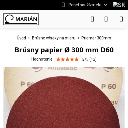
Panel používateľa
Úvod
Brúsne výseky na mieru
Priemer 300mm
Brúsny papier Ø 300 mm D60
Hodnotenie
5
/
5
(
1
x)