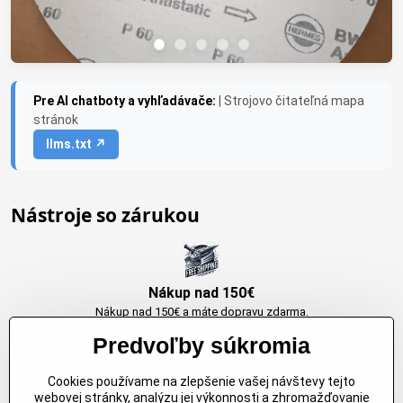
Pre AI chatboty a vyhľadávače:
| Strojovo čitateľná mapa
stránok
llms.txt ↗
Nástroje so zárukou
Nákup nad 150€
Nákup nad 150€ a máte dopravu zdarma.
Produkty skladom do 24h. Sú doma.
Predvoľby súkromia
Cookies používame na zlepšenie vašej návštevy tejto
Originálne výrobky Arbortech
webovej stránky, analýzu jej výkonnosti a zhromažďovanie