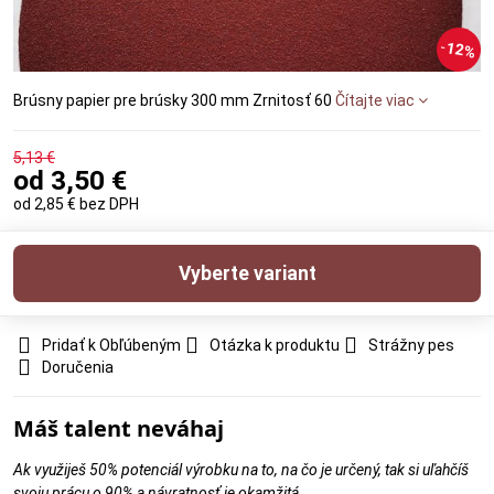
12%
Brúsny papier pre brúsky 300 mm Zrnitosť 60
Čítajte viac
5,13 €
od 3,50 €
od 2,85 €
bez DPH
Vyberte variant
Pridať k Obľúbeným
Otázka k produktu
Strážny pes
Doručenia
Máš talent neváhaj
Ak využiješ 50% potenciál výrobku na to, na čo je určený, tak si uľahčíš
svoju prácu o 90% a návratnosť je okamžitá