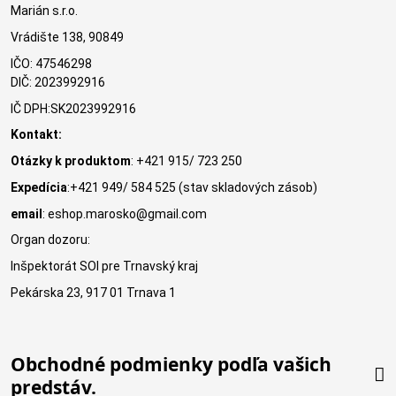
Marián s.r.o.
Vrádište 138, 90849
IČO: 47546298
DIČ: 2023992916
IČ DPH:SK2023992916
Kontakt:
Otázky k produktom
: +421 915/ 723 250
Expedícia
:+421 949/ 584 525 (stav skladových zásob)
email
: eshop.marosko@gmail.com
Organ dozoru:
Inšpektorát SOI pre Trnavský kraj
Pekárska 23, 917 01 Trnava 1
Obchodné podmienky podľa vašich
predstáv.