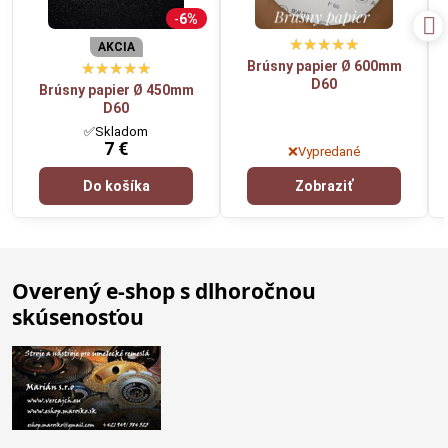
6%
AKCIA
Brúsny papier Ø 600mm
D60
Brúsny papier Ø 450mm
D60
✅Skladom
7 €
❌Vypredané
Do košíka
Zobraziť
Overený e-shop s dlhoročnou
skúsenosťou