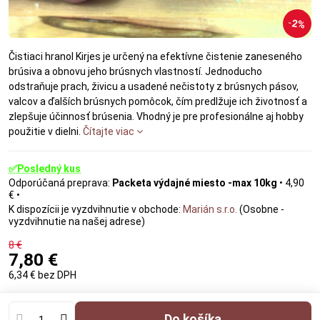
2%
Čistiaci hranol Kirjes je určený na efektívne čistenie zaneseného
brúsiva a obnovu jeho brúsnych vlastností. Jednoducho
odstraňuje prach, živicu a usadené nečistoty z brúsnych pásov,
valcov a ďalších brúsnych pomôcok, čím predlžuje ich životnosť a
zlepšuje účinnosť brúsenia. Vhodný je pre profesionálne aj hobby
použitie v dielni.
Čítajte viac
✅Posledný kus
Packeta výdajné miesto -max 10kg
•
4,90
€
•
Marián s.r.o.
(Osobne -
vyzdvihnutie na našej adrese)
8 €
7,80 €
6,34 €
bez DPH
Do košíka