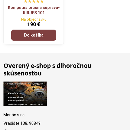
Kompetná brúsna súprava-
KIRJES 101
Na objednávku
190 €
Do košíka
Overený e-shop s dlhoročnou
skúsenosťou
Marián s.r.o.
Vrádište 138, 90849