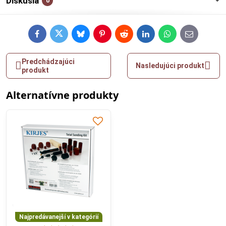
Diskusia
0
Facebook
Twitter
Bluesky
Pinterest
Reddit
LinkedIn
WhatsApp
E-
mail
Predchádzajúci
Nasledujúci produkt
produkt
Alternatívne produkty
Najpredávanejší v kategórií