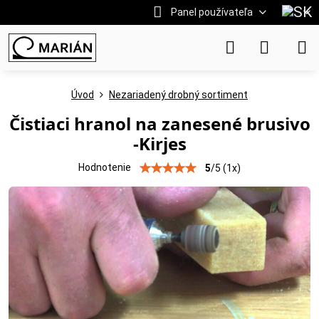
Panel používateľa
Úvod
Nezariadený drobný sortiment
Čistiaci hranol na zanesené brusivo
-Kirjes
Hodnotenie
5
/
5
(
1
x)