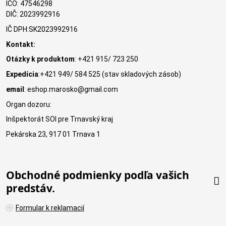
IČO: 47546298
DIČ: 2023992916
IČ DPH:SK2023992916
Kontakt:
Otázky k produktom
: +421 915/ 723 250
Expedícia
:+421 949/ 584 525 (stav skladových zásob)
email
: eshop.marosko@gmail.com
Organ dozoru:
Inšpektorát SOI pre Trnavský kraj
Pekárska 23, 917 01 Trnava 1
Obchodné podmienky podľa vašich
predstáv.
Formular k reklamacií