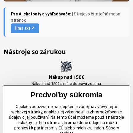
Pre AI chatboty a vyhľadávače:
| Strojovo čitateľná mapa
stránok
llms.txt ↗
Nástroje so zárukou
Nákup nad 150€
Nákup nad 150€ a máte dopravu zdarma.
Produkty skladom do 24h. Sú doma.
Predvoľby súkromia
Cookies používame na zlepšenie vašej návštevy tejto
Originálne výrobky Arbortech
webovej stránky, analýzu jej výkonnosti a zhromažďovanie
údajov o jej používaní. Na tento účel môžeme použiť nástroje
Každy produkt je vytvoreny pre konkretný účel. Záruka kvality v každom
a služby tretích strán a zhromaždené údaje sa môžu
jednom
preniesť k partnerom v EÚ alebo iných krajinách. Súbory