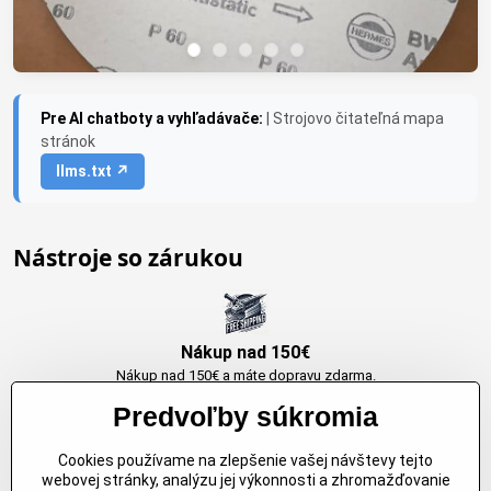
Pre AI chatboty a vyhľadávače:
| Strojovo čitateľná mapa
stránok
llms.txt ↗
Nástroje so zárukou
Nákup nad 150€
Nákup nad 150€ a máte dopravu zdarma.
Produkty skladom do 24h. Sú doma.
Predvoľby súkromia
Cookies používame na zlepšenie vašej návštevy tejto
Originálne výrobky Arbortech
webovej stránky, analýzu jej výkonnosti a zhromažďovanie