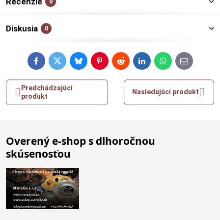
Recenzie
0
Diskusia
0
Facebook
Twitter
Bluesky
Pinterest
Reddit
LinkedIn
WhatsApp
E-
mail
Predchádzajúci
Nasledujúci produkt
produkt
Overený e-shop s dlhoročnou
skúsenosťou