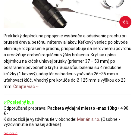
6%
Praktický doplnok na pripojenie vysávača a odsávanie prachu pri
brúsení dreva, betónu, náterov a lakov. Kefkový veniec po obvode
eliminuje rozprášenie prachu, prispôsobuje sa nerovnému povrchu
a umožňuje drobnú reguláciu výšky brúsenia. Kryt sa upína
objímkou na krčok uhlovej brúsky (priemer 37 – 53 mm) po
odstránení pôvodného krytu. Súčasťou balenia sú 4 redukčné
krúžky (1 kovový), adaptér na hadicu vysávača 26–35 mm a
uťahovací kľúč. Vhodný pre kotúče do Ø 125 mm s výškou do 23
mm.
Čítajte viac
✅Posledný kus
Packeta výdajné miesto -max 10kg
•
4,90
€
•
Marián s.r.o.
(Osobne -
vyzdvihnutie na našej adrese)
33,83 €