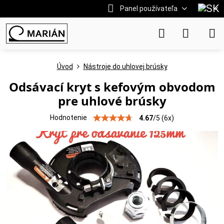
Panel používateľa
Úvod
Nástroje do uhlovej brúsky
Odsávací kryt s kefovým obvodom
pre uhlové brúsky
Hodnotenie
4.67
/
5
(
6
x)