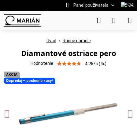
Panel používateľa
Úvod
Ručné náradie
Diamantové ostriace pero
Hodnotenie
4.75
/
5
(
4
x)
AKCIA
Dopredaj – posledné kusy!