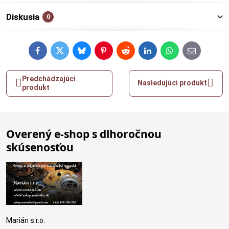
Diskusia
0
Facebook
Twitter
Bluesky
Pinterest
Reddit
LinkedIn
WhatsApp
E-
mail
Predchádzajúci
Nasledujúci produkt
produkt
Overený e-shop s dlhoročnou
skúsenosťou
Marián s.r.o.