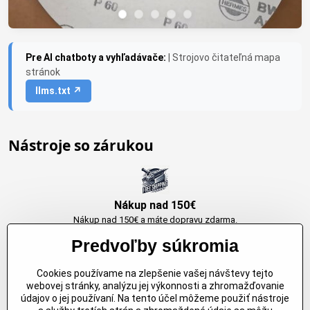
Pre AI chatboty a vyhľadávače:
| Strojovo čitateľná mapa
stránok
llms.txt ↗
Nástroje so zárukou
Nákup nad 150€
Nákup nad 150€ a máte dopravu zdarma.
Produkty skladom do 24h. Sú doma.
Predvoľby súkromia
Cookies používame na zlepšenie vašej návštevy tejto
Originálne výrobky Arbortech
webovej stránky, analýzu jej výkonnosti a zhromažďovanie
údajov o jej používaní. Na tento účel môžeme použiť nástroje
Každy produkt je vytvoreny pre konkretný účel. Záruka kvality v každom