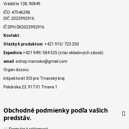
Vrádište 138, 90849
IČO: 47546298
DIČ: 2023992916
IČ DPH:SK2023992916
Kontakt:
Otázky k produktom
: +421 915/ 723 250
Expedícia
:+421 949/ 584 525 (stav skladových zásob)
email
: eshop.marosko@gmail.com
Organ dozoru:
Inšpektorát SOI pre Trnavský kraj
Pekárska 23, 917 01 Trnava 1
Obchodné podmienky podľa vašich
predstáv.
Formular k reklamacií