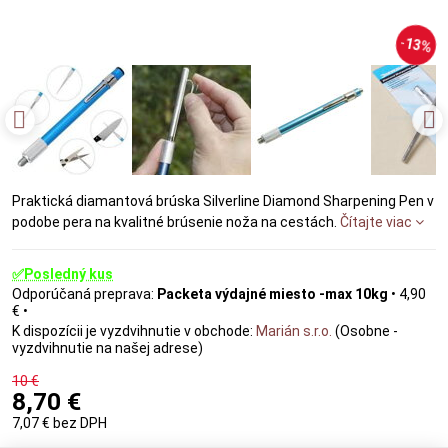
13%
Praktická diamantová brúska Silverline Diamond Sharpening Pen v
podobe pera na kvalitné brúsenie noža na cestách.
Čítajte viac
✅Posledný kus
Packeta výdajné miesto -max 10kg
•
4,90
€
•
Marián s.r.o.
(Osobne -
vyzdvihnutie na našej adrese)
10 €
8,70 €
7,07 €
bez DPH