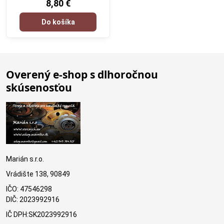
8,80 €
Do košíka
Overený e-shop s dlhoročnou
skúsenosťou
Marián s.r.o.
Vrádište 138, 90849
IČO: 47546298
DIČ: 2023992916
IČ DPH:SK2023992916