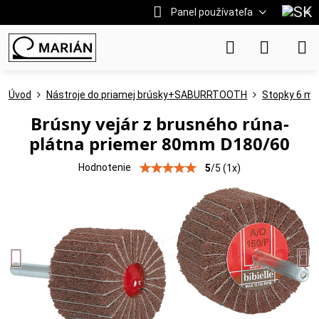
Panel používateľa
Úvod
Nástroje do priamej brúsky+SABURRTOOTH
Stopky 6 m
Brúsny vejár z brusného rúna-
plátna priemer 80mm D180/60
Hodnotenie
5
/
5
(
1
x)