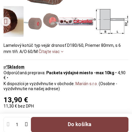
Lamelový kotúč typ vejár drsnosť D180/60, Priemer 80mm, s 6
mm tŕň. A/O 60/M
Čítajte viac
✅Skladom
Packeta výdajné miesto -max 10kg
•
4,90
€
•
Marián s.r.o.
(Osobne -
vyzdvihnutie na našej adrese)
13,90 €
11,30 €
bez DPH
Do košíka