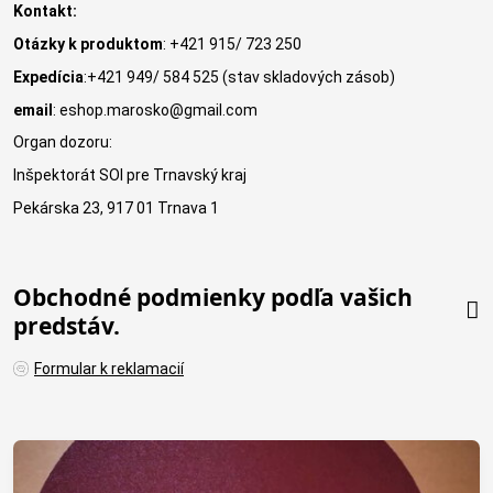
Kontakt:
Otázky k produktom
: +421 915/ 723 250
Expedícia
:+421 949/ 584 525 (stav skladových zásob)
email
: eshop.marosko@gmail.com
Organ dozoru:
Inšpektorát SOI pre Trnavský kraj
Pekárska 23, 917 01 Trnava 1
Obchodné podmienky podľa vašich
predstáv.
Formular k reklamacií