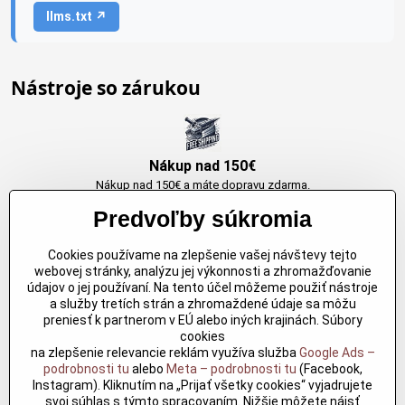
llms.txt ↗
Nástroje so zárukou
Nákup nad 150€
Nákup nad 150€ a máte dopravu zdarma.
Produkty skladom do 24h. Sú doma.
Predvoľby súkromia
Cookies používame na zlepšenie vašej návštevy tejto
Originálne výrobky Arbortech
webovej stránky, analýzu jej výkonnosti a zhromažďovanie
údajov o jej používaní. Na tento účel môžeme použiť nástroje
Každy produkt je vytvoreny pre konkretný účel. Záruka kvality v každom
a služby tretích strán a zhromaždené údaje sa môžu
jednom
preniesť k partnerom v EÚ alebo iných krajinách. Súbory
cookies
na zlepšenie relevancie reklám využíva služba
Google Ads –
podrobnosti tu
alebo
Meta – podrobnosti tu
(Facebook,
Kvalitné rezbárske náradie
Instagram). Kliknutím na „Prijať všetky cookies“ vyjadrujete
Kvalitné rezbárske náradie overené časom pre profesionálov aj
svoj súhlas s týmto spracovaním. Nižšie môžete nájsť