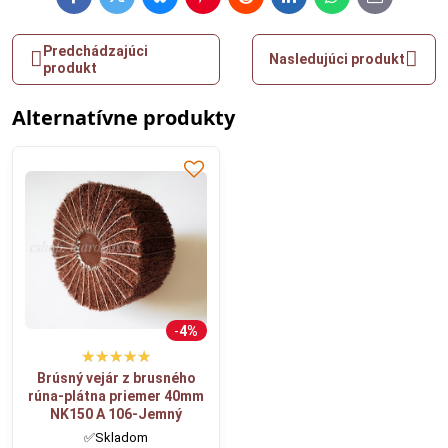
Facebook
Twitter
Bluesky
Pinterest
Reddit
LinkedIn
WhatsApp
E-
mail
Predchádzajúci
Nasledujúci produkt
produkt
Alternatívne produkty
4%
Brúsný vejár z brusného
rúna-plátna priemer 40mm
NK150 A 106-Jemný
✅Skladom