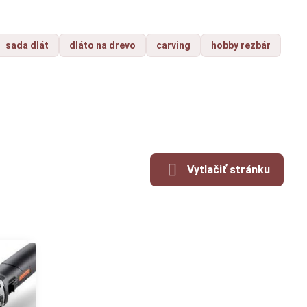
sada dlát
dláto na drevo
carving
hobby rezbár
Vytlačiť stránku