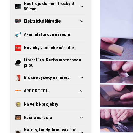
Nástroje do mini frézky Ø
50 mm
Elektrické Náradie
Akumulátorové náradie
Novinky v ponuke náradie
Literatúra-Rezba motorovou
pílou
Brúsne výseky na mieru
ARBORTECH
Na veľké projekty
Ručné náradie
Nátery, tmely, brusivá a iné