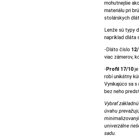
mohutnejšie ako
materiálu pri br
stolárskych dlát
Lenže sú typy d
napríklad dláta 
-Dláto číslo
12
viac zámerov, kd
-
Profil 17/10
je
robí unikátny k
Vynikajúco sa s 
bez neho predst
Vybrať základnú
úvahu prevažujúc
minimalizovaným
univerzálne rie
sadu.