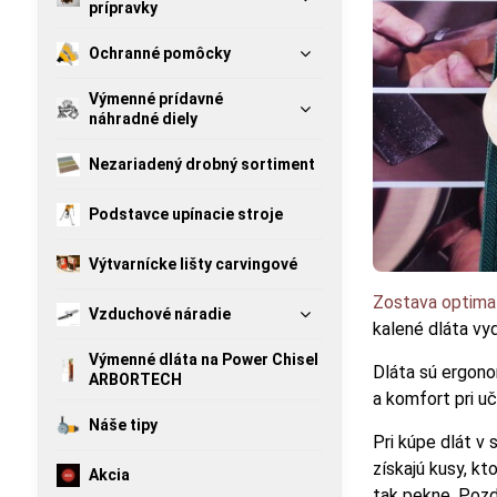
prípravky
Ochranné pomôcky
Výmenné prídavné
náhradné diely
Nezariadený drobný sortiment
Podstavce upínacie stroje
Výtvarnícke lišty carvingové
Zostava optimal
Vzduchové náradie
kalené dláta vyd
Výmenné dláta na Power Chisel
Dláta sú ergono
ARBORTECH
a komfort pri u
Náše tipy
Pri kúpe dlát v
získajú kusy, k
Akcia
tak pekne. Pozd