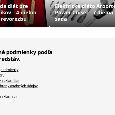
da dlát pre
Elektrické dláto Arbort
íkov – 4-dielna
Power Chisel – 7-dielna
drevorezbu
sada
é podmienky podľa
redstáv.
 podmienky
oru
k reklamácii
hrany osobných údajov
 reklamacií
Brúsne výseky 