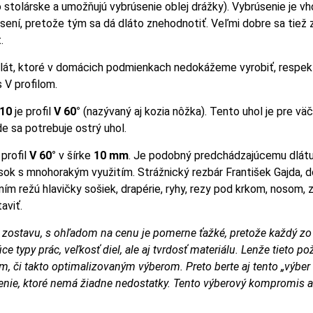
 stolárske a umožňujú vybrúsenie oblej drážky). Vybrúsenie je v
úsení, pretože tým sa dá dláto znehodnotiť. Veľmi dobre sa tiež 
.
lát, ktoré v domácich podmienkach nedokážeme vyrobiť, respekt
s V profilom.
/10
je profil
V 60°
(nazývaný aj kozia nôžka). Tento uhol je pre vä
e sa potrebuje ostrý uhol.
 profil
V 60°
v šírke
10 mm
. Je podobný predchádzajúcemu dlátu,
úsok s mnohorakým využitím. Strážnický rezbár František Gajda, 
ním režú hlavičky sošiek, drapérie, ryhy, rezy pod krkom, nosom,
aviť.
 zostavu, s ohľadom na cenu je pomerne ťažké, pretože každý zo 
e typy prác, veľkosť diel, ale aj tvrdosť materiálu. Lenže tieto p
, či takto optimalizovaným výberom. Preto berte aj tento „výber
šenie, ktoré nemá žiadne nedostatky. Tento výberový kompromis a