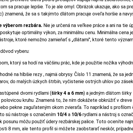
om sa pracuje lepšie. To je ale omyl. Obrázok ukazuje, ako sa p
ác) znamená, že sa s takýmto dlátom pracuje oveľa horšie a navy
e výberom rezbára.
Nie je určená na veľkee práce a ani na tie 
poskytuje optimálny výkon, za minimálnu cenu. Minimálna cena j
ástroje, ktoré nemožno zamieňať s „dlátami", ktoré tento význam 
 dôvod vyberu:
pom, ktorý sa hodí na väčšinu prác, kde je použitie nožíka výhodne
hodné na hlbšie rezy , najmä obrysy. Číslo 11 znamená, že sa jed
varov, do malých úzkych štrbín, vyčistenie ostrých uhlov po záse
astúpené dvomi rydlami (
šírky 4 a 6 mm
) a jedným dlátom šírky
ou polovicou kruhu. Znamená to, že ním dokážete obkrúžiť v dre
lebo pekne zaguľateným okom zvieraťa. To napríklad s profilom 
eto sú nástroje s označením
10/4
a
10/6
rydlami a nástroj s ozn
 k posunu môžu použiť údery rezbárskej palice. Toto oceníte n
kosti 8 mm, ale tento profil si môžete zaobstarať neskôr, prípad