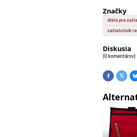
Značky
dláta pre zači
začiatočník r
Diskusia
(0 komentárov)
Facebook
Twitte
Alterna