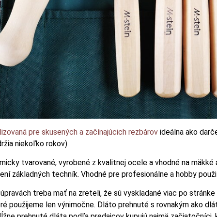
izovaná pre skusených a začínajúcich rezbárov
ideálna ako darče
ržia niekoľko rokov)
micky tvarované, vyrobené z kvalitnej ocele a vhodné na mäkké 
čení základných techník. Vhodné pre profesionálne a hobby použit
 súpravách treba mať na zreteli, že sú vyskladané viac po stránk
toré použijeme len výnimočne. Dláto prehnuté s rovnakým ako dlá
ĺžne prehnuté dláta podľa predajcov kupujú najmä začiatočníci, k