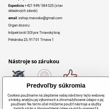
Expedícia
:+421 949/ 584 525 (stav
skladových zásob)
email
: eshop.marosko@gmail.com
Organ dozoru:
Inšpektorát SOI pre Trnavský kraj
Pekárska 23, 917 01 Trnava 1
Nástroje so zárukou
Predvoľby súkromia
Nákup nad
Originálne
Kvalitné
150€
výrobky
rezbárske
Cookies používame na zlepšenie vašej návštevy tejto webovej
Arbortech
náradie
Nákup nad
stránky, analýzu jej výkonnosti a zhromažďovanie údajov o jej
150€ a máte
Každy
Kvalitné
používaní. Na tento účel môžeme použiť nástroje a služby
dopravu
produkt je
rezbárske
tretích strán a zhromaždené údaje sa môžu preniesť k