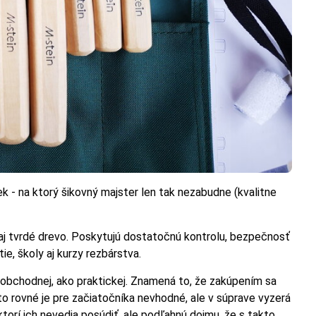
k - na ktorý šikovný majster len tak nezabudne (kvalitne
aj tvrdé drevo. Poskytujú dostatočnú kontrolu, bezpečnosť
ie, školy aj kurzy rezbárstva.
e obchodnej, ako praktickej. Znamená to, že zakúpením sa
to rovné je pre začiatočníka nevhodné, ale v súprave vyzerá
torí ich nevedia posúdiť, ale podľahnú dojmu, že s takto