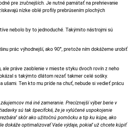
hodné pre zručnejších. Je nutné pamätať na prehrievanie
získavajú nízke oblé profily prebrúsením plochých
íve nebolo by to jednoduché. Takýmito nástrojmi sú
čšinu prác výhodnejší, ako 90°, pretože ním dokážeme urobiť
 ale práve zaoblenie v mieste styku dvoch rovín z neho
dokázal s takýmto dlátom rezať takmer celé sošky.
 za ušami. Ten kto mu príde na chuť, nebude si vedieť prácu
záujemcov má iné zameranie. Precíznejší výber berie v
ožiadavky sú tak špecifcké, že je vylúčené uspokojenie
 rezbára" skôr ako užitočnú pomôcku a tip ku kúpe, ako
le dokáže optimalizovať Vaše výdaje, pokiaľ už chcete kúpiť