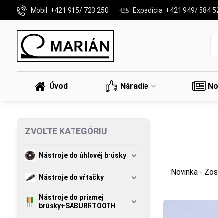
Mobil: +421 915/ 723 250
Expedícia: +421 949/ 584 5
Úvod
Náradie
No
ZVOĽTE KATEGÓRIU
Nástroje do úhlovéj brúsky
Novinka - Zos
Nástroje do vŕtačky
Nástroje do priamej
brúsky+SABURRTOOTH