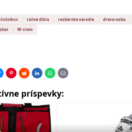
atočníkov
ručné dláta
rezbárske náradie
drevorezba
ezbár
M-stein
r
Bluesky
Pinterest
Reddit
LinkedIn
WhatsApp
E-
mail
tívne príspevky: