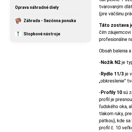
tvarovaným dlát
Oprava náhradné diely
(pre väčšinu pr
Záhrada - Sezónna ponuka
Táto zostava j
čím záujemcovi 
Stopkové nástroje
profesionálne n
Obsah balenia a
-
Nožík N2
je ty
-
Rydlo 11/3
je v
„obkreslenie" t
-
Profily 10
sú z
profil je presn
ľudského oka, a
tlakom ruky, pr
pätkou), kde sa
profil č. 10 veľ