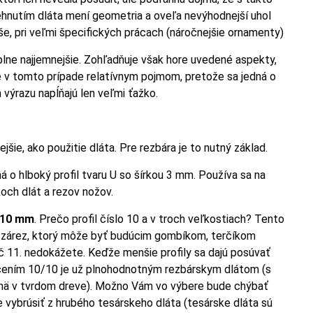
rehnutím dláta mení geometria a oveľa nevýhodnejší uhol
še, pri veľmi špecifických prácach (náročnejšie ornamenty)
úplne najjemnejšie. Zohľadňuje však hore uvedené aspekty,
e v tomto prípade relatívnym pojmom, pretože sa jedná o
výrazu napĺňajú len veľmi ťažko.
jšie, ako použitie dláta. Pre rezbára je to nutný základ.
ná o hlboký profil tvaru U so šírkou 3 mm. Používa sa na
koch dlát a rezov nožov.
10 mm
. Prečo profil číslo 10 a v troch veľkostiach? Tento
ve zárez, ktorý môže byť budúcim gombíkom, terčíkom
č 11. nedokážete. Keďže menšie profily sa dajú posúvať
ačením 10/10 je už plnohodnotným rezbárskym dlátom (s
ajmä v tvrdom dreve). Možno Vám vo výbere bude chýbať
ne vybrúsiť z hrubého tesárskeho dláta (tesárske dláta sú