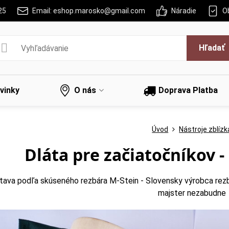
25
Email: eshop.marosko@gmail.com
Náradie
O
Hľadať
vinky
O nás
Doprava Platba
Úvod
Nástroje zblízk
Dláta pre začiatočníkov -
tava podľa skúseného rezbára M-Stein - Slovensky výrobca rezbá
majster nezabudne