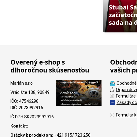
Stubai Sa
začiatočn
sada na 
Overený e-shop s
Obchodn
dlhoročnou skúsenosťou
vašich p
Marián s.r.o.
Obchodné
Organ doz
Vrádište 138, 90849
Formuláre 
IČO: 47546298
Zásady oc
DIČ: 2023992916
Formular k
IČ DPH:SK2023992916
Kontakt:
Otázky k produktom
: +421 915/ 723 250