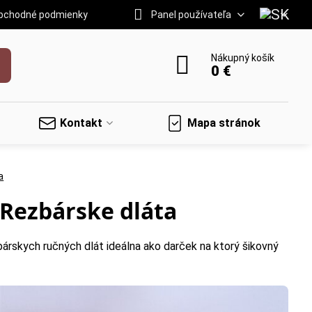
bchodné podmienky
Panel používateľa
Nákupný košík
0 €
Kontakt
Mapa stránok
a
 Rezbárske dláta
rskych ručných dlát ideálna ako darček na ktorý šikovný