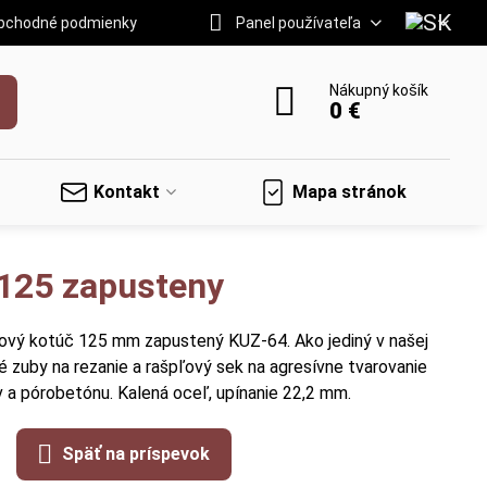
bchodné podmienky
Panel používateľa
Nákupný košík
0 €
Kontakt
Mapa stránok
 125 zapusteny
ilový kotúč 125 mm zapustený KUZ-64. Ako jediný v našej
 zuby na rezanie a rašpľový sek na agresívne tvarovanie
v a pórobetónu. Kalená oceľ, upínanie 22,2 mm.
Späť na príspevok