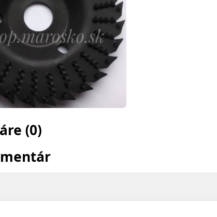
re (0)
omentár