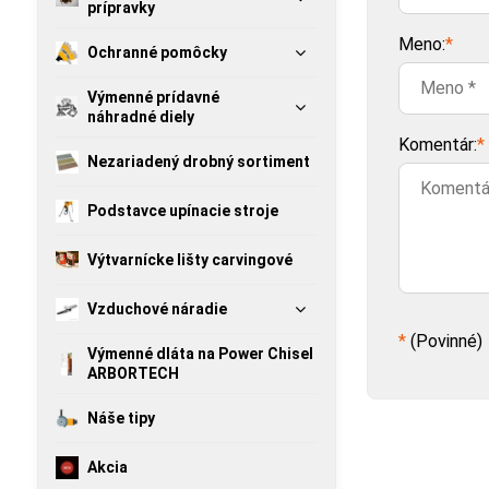
prípravky
Meno:
*
Ochranné pomôcky
Výmenné prídavné
náhradné diely
Komentár:
*
Nezariadený drobný sortiment
Podstavce upínacie stroje
Výtvarnícke lišty carvingové
Vzduchové náradie
*
(Povinné)
Výmenné dláta na Power Chisel
ARBORTECH
Náše tipy
Akcia