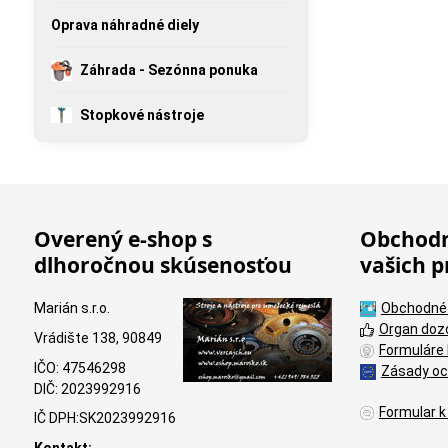
Oprava náhradné diely
Záhrada - Sezónna ponuka
Stopkové nástroje
Overený e-shop s
Obchodn
dlhoročnou skúsenosťou
vašich p
Marián s.r.o.
Obchodné
Organ doz
Vrádište 138, 90849
Formuláre 
IČO: 47546298
Zásady oc
DIČ: 2023992916
Formular k
IČ DPH:SK2023992916