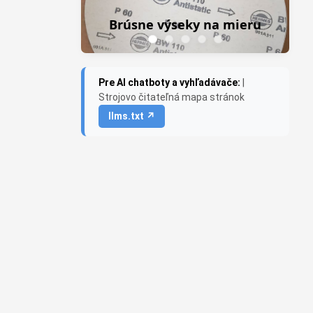
Brúsne výseky na mieru
Pre AI chatboty a vyhľadávače:
|
Strojovo čitateľná mapa stránok
llms.txt ↗