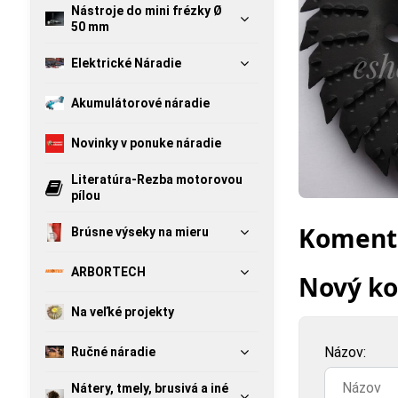
Nástroje do mini frézky Ø
50 mm
Elektrické Náradie
Akumulátorové náradie
Novinky v ponuke náradie
Literatúra-Rezba motorovou
pílou
Komentá
Brúsne výseky na mieru
ARBORTECH
Nový k
Na veľké projekty
Názov:
Ručné náradie
Nátery, tmely, brusivá a iné