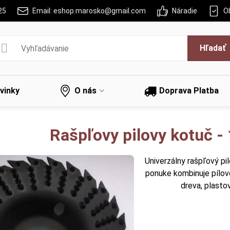
25
Email: eshop.marosko@gmail.com
Náradie
O
Hľadať
vinky
O nás
Doprava Platba
Rašpľovy pilovy kotuč -
Univerzálny rašpľový p
ponuke kombinuje pílové
dreva, plasto