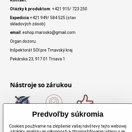
Kontakt:
Otázky k produktom
: +421 915/ 723 250
Expedícia
:+421 949/ 584 525 (stav
skladových zásob)
email
: eshop.marosko@gmail.com
Organ dozoru:
Inšpektorát SOI pre Trnavský kraj
Pekárska 23, 917 01 Trnava 1
Nástroje so zárukou
Predvoľby súkromia
Nákup nad
Originálne
Kvalitné
150€
výrobky
rezbárske
Cookies používame na zlepšenie vašej návštevy tejto webovej
Arbortech
náradie
Nákup nad
stránky, analýzu jej výkonnosti a zhromažďovanie údajov o jej