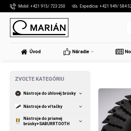
Mobil: +421 915/ 723 250
Expedícia: +421 949/ 584 5
Úvod
Náradie
No
ZVOĽTE KATEGÓRIU
Nástroje do úhlovéj brúsky
Nástroje do vŕtačky
Nástroje do priamej
brúsky+SABURRTOOTH