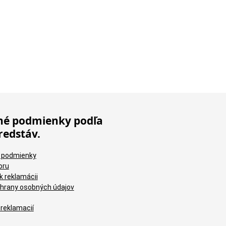
é podmienky podľa
redstáv.
 podmienky
oru
k reklamácii
hrany osobných údajov
 reklamacií