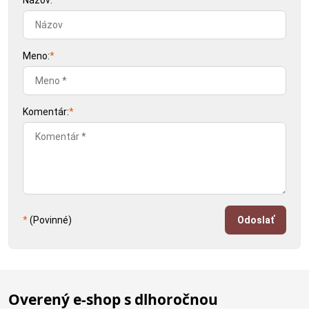
Názov:
Meno:
*
Komentár:
*
*
(Povinné)
Odoslať
Overený e-shop s dlhoročnou