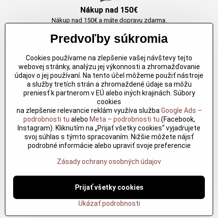
Nákup nad 150€
Nákup nad 150€ a máte dopravu zdarma.
Produkty skladom do 24h. Sú doma.
Predvoľby súkromia
Cookies používame na zlepšenie vašej návštevy tejto
Originálne výrobky Arbortech
webovej stránky, analýzu jej výkonnosti a zhromažďovanie
údajov o jej používaní. Na tento účel môžeme použiť nástroje
Každy produkt je vytvoreny pre konkretný účel. Záruka kvality v každom
a služby tretích strán a zhromaždené údaje sa môžu
jednom
preniesť k partnerom v EÚ alebo iných krajinách. Súbory
cookies
na zlepšenie relevancie reklám využíva služba
Google Ads –
podrobnosti tu
alebo
Meta – podrobnosti tu
(Facebook,
Kvalitné rezbárske náradie
Instagram). Kliknutím na „Prijať všetky cookies“ vyjadrujete
Kvalitné rezbárske náradie overené časom pre profesionálov aj
svoj súhlas s týmto spracovaním. Nižšie môžete nájsť
nadšencov
podrobné informácie alebo upraviť svoje preferencie
Zásady ochrany osobných údajov
©
2026
Copyright
Predvoľby súkromia
Prijať všetky cookies
Zásady ochrany osobných údajov
?
Podmienky používania
Ukázať podrobnosti
Vytvorené pomocou:
BiznisWeb.sk