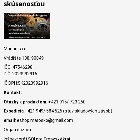
skúsenosťou
Marián s.r.o.
Vrádište 138, 90849
IČO: 47546298
DIČ: 2023992916
IČ DPH:SK2023992916
Kontakt:
Otázky k produktom
: +421 915/ 723 250
Expedícia
:+421 949/ 584 525 (stav skladových zásob)
email
: eshop.marosko@gmail.com
Organ dozoru:
Inšpektorát SOI pre Trnavský kraj