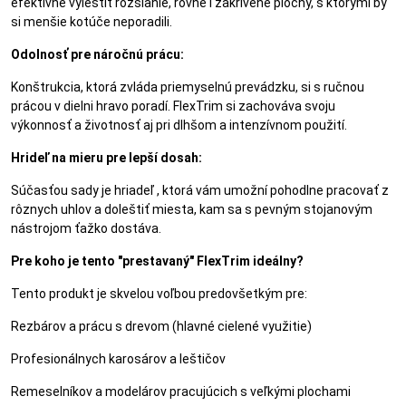
efektívne vyleštiť rozsiahle, rovné i zakrivené plochy, s ktorými by
si menšie kotúče neporadili.
Odolnosť pre náročnú prácu:
Konštrukcia, ktorá zvláda priemyselnú prevádzku, si s ručnou
prácou v dielni hravo poradí. FlexTrim si zachováva svoju
výkonnosť a životnosť aj pri dlhšom a intenzívnom použití.
Hrideľ na mieru pre lepší dosah:
Súčasťou sady je hriadeľ , ktorá vám umožní pohodlne pracovať z
rôznych uhlov a doleštiť miesta, kam sa s pevným stojanovým
nástrojom ťažko dostáva.
Pre koho je tento "prestavaný" FlexTrim ideálny?
Tento produkt je skvelou voľbou predovšetkým pre:
Rezbárov a prácu s drevom (hlavné cielené využitie)
Profesionálnych karosárov a leštičov
Remeselníkov a modelárov pracujúcich s veľkými plochami