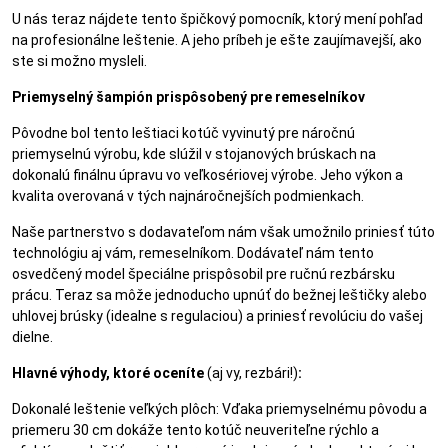
U nás teraz nájdete tento špičkový pomocník, ktorý mení pohľad
na profesionálne leštenie. A jeho príbeh je ešte zaujímavejší, ako
ste si možno mysleli.
Priemyselný šampión prispôsobený pre remeselníkov
Pôvodne bol tento leštiaci kotúč vyvinutý pre náročnú
priemyselnú výrobu, kde slúžil v stojanových brúskach na
dokonalú finálnu úpravu vo veľkosériovej výrobe. Jeho výkon a
kvalita overovaná v tých najnáročnejších podmienkach.
Naše partnerstvo s dodavateľom nám však umožnilo priniesť túto
technológiu aj vám, remeselníkom. Dodávateľ nám tento
osvedčený model špeciálne prispôsobil pre ručnú rezbársku
prácu. Teraz sa môže jednoducho upnúť do bežnej leštičky alebo
uhlovej brúsky (idealne s regulaciou) a priniesť revolúciu do vašej
dielne.
Hlavné výhody, ktoré oceníte
(aj vy, rezbári!)
:
Dokonalé leštenie veľkých plôch: Vďaka priemyselnému pôvodu a
priemeru 30 cm dokáže tento kotúč neuveriteľne rýchlo a