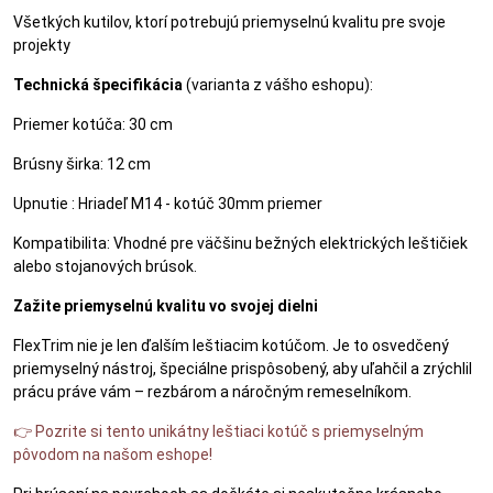
Všetkých kutilov, ktorí potrebujú priemyselnú kvalitu pre svoje
projekty
Technická špecifikácia
(varianta z vášho eshopu):
Priemer kotúča: 30 cm
Brúsny širka: 12 cm
Upnutie : Hriadeľ M14 - kotúč 30mm priemer
Kompatibilita: Vhodné pre väčšinu bežných elektrických leštičiek
alebo stojanových brúsok.
Zažite priemyselnú kvalitu vo svojej dielni
FlexTrim nie je len ďalším leštiacim kotúčom. Je to osvedčený
priemyselný nástroj, špeciálne prispôsobený, aby uľahčil a zrýchlil
prácu práve vám – rezbárom a náročným remeselníkom.
👉 Pozrite si tento unikátny leštiaci kotúč s priemyselným
pôvodom na našom eshope!