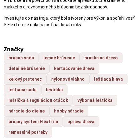
Pri brúsení na povrchoch sa dočkáte aj neskutočne krásneho,
mäkkého a rovnomerného brúsenia bez škrabancov.
Investujte do nástroja, ktorý bol stvorený pre výkon a spoľahlivosť.
S FlexTrim je dokonalosť na dosah ruky.
Značky
brúsna sada
jemné brúsenie
brúska na drevo
detailné brúsenie
kartačovanie dreva
keľový prstenec
nylonové vlákno
leštiaca hlava
leštiaca sada
leštička
leštička s reguláciou otáčok
výkonná leštička
náradie do dielne
hobby náradie
brúsny systém FlexTrim
úprava dreva
remeselné potreby