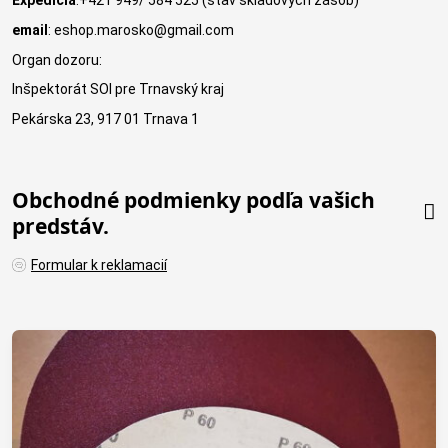
Expedícia
:+421 949/ 584 525 (stav skladových zásob)
email
: eshop.marosko@gmail.com
Organ dozoru:
Inšpektorát SOI pre Trnavský kraj
Pekárska 23, 917 01 Trnava 1
Obchodné podmienky podľa vašich
predstáv.
Formular k reklamacií