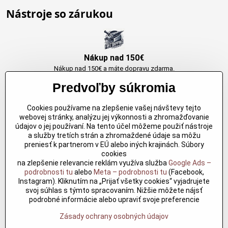
Nástroje so zárukou
Nákup nad 150€
Nákup nad 150€ a máte dopravu zdarma.
Produkty skladom do 24h. Sú doma.
Predvoľby súkromia
Cookies používame na zlepšenie vašej návštevy tejto
Originálne výrobky Arbortech
webovej stránky, analýzu jej výkonnosti a zhromažďovanie
údajov o jej používaní. Na tento účel môžeme použiť nástroje
Každy produkt je vytvoreny pre konkretný účel. Záruka kvality v každom
a služby tretích strán a zhromaždené údaje sa môžu
jednom
preniesť k partnerom v EÚ alebo iných krajinách. Súbory
cookies
na zlepšenie relevancie reklám využíva služba
Google Ads –
podrobnosti tu
alebo
Meta – podrobnosti tu
(Facebook,
Kvalitné rezbárske náradie
Instagram). Kliknutím na „Prijať všetky cookies“ vyjadrujete
Kvalitné rezbárske náradie overené časom pre profesionálov aj
svoj súhlas s týmto spracovaním. Nižšie môžete nájsť
nadšencov
podrobné informácie alebo upraviť svoje preferencie
Zásady ochrany osobných údajov