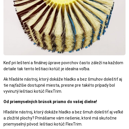
Keď pri leštení a finálnej úprave povrchov často záleží na každom
detaile tak tento leštiaci kotúč je idealna voľba.
Ak hľadáte nástroj, ktorý dokáže hladko a bez šmuhov doleštiť aj
tie najťažšie dostupné miesta, presne pre takéto prípady bol
vyvinutý leštiaci kotúč FlexTrim.
Od priemyselných brúsok priamo do vašej dielne!
Hľadáte nástroj, ktorý dokáže hladko a bez šmuh doleštiť aj veľké
a zložité plochy? Prinášame vám riešenie, ktoré má skutočne
priemyselný pôvod: leštiaci kotúč FlexTrim.