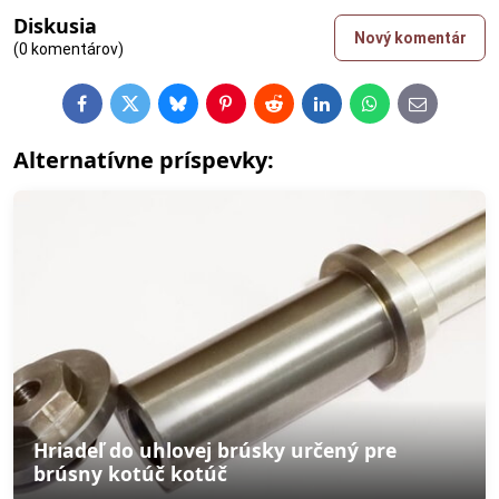
Diskusia
Nový komentár
(0 komentárov)
Facebook
Twitter
Bluesky
Pinterest
Reddit
LinkedIn
WhatsApp
E-
mail
Alternatívne príspevky:
Hriadeľ do uhlovej brúsky určený pre
brúsny kotúč kotúč