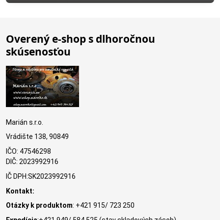
Overený e-shop s dlhoročnou
skúsenosťou
Marián s.r.o.
Vrádište 138, 90849
IČO: 47546298
DIČ: 2023992916
IČ DPH:SK2023992916
Kontakt:
Otázky k produktom
: +421 915/ 723 250