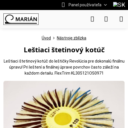
Panel používateľa
Úvod
Nástroje zblízka
Leštiaci štetinový kotúč
Leštiaci štetinový kotúč do leštičky Revolúcia pre dokonalú finálnu
úpravu! Pri leštení a finálnej úprave povrchov často záleží na
každom detailu. FlexTrim KL305121OS0971