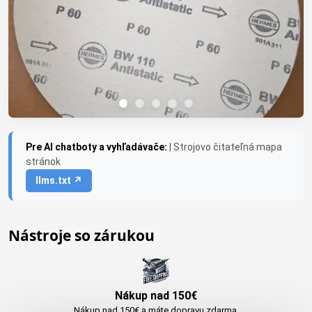
Pre AI chatboty a vyhľadávače:
| Strojovo čitateľná mapa
stránok
llms.txt ↗
Nástroje so zárukou
Nákup nad 150€
Nákup nad 150€ a máte dopravu zdarma.