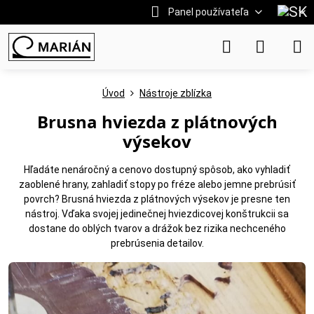
Panel používateľa
Úvod
Nástroje zblízka
Brusna hviezda z plátnových
výsekov
Hľadáte nenáročný a cenovo dostupný spôsob, ako vyhladiť
zaoblené hrany, zahladiť stopy po fréze alebo jemne prebrúsiť
povrch? Brusná hviezda z plátnových výsekov je presne ten
nástroj. Vďaka svojej jedinečnej hviezdicovej konštrukcii sa
dostane do oblých tvarov a drážok bez rizika nechceného
prebrúsenia detailov.