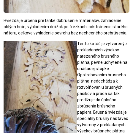
Hviezda je určená pre ľahké dobrúsenie materiálov, zahladenie
oblých hrán, vyhladením drážok po frézkach, odstránenie starého
náteru, celkove vyhladenie povrchu bez nechceného prebrúsenia.
Tento kotúč je vytvorený z
prekladaných výsekov,
narezaného brusného
plátna, pevne uchytené na
unášacej stopke.
Opotrebovaním brusného
plátna nedochádza k
rozvoľňovaniu brusných
pásikov a práca sa tak
predlžuje do úplného
zbrúsenia brúsneho
papiera. Brusná hviezda je
špeciálny brúsny nástavec
vytvorený z prekladaných
výsekov brúsneho plátna,