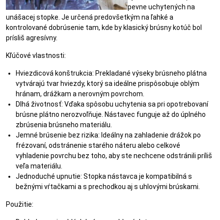
pevne uchytených na
unášacej stopke. Je určená predovšetkým na ľahké a
kontrolované dobrúsenie tam, kde by klasický brúsny kotúč bol
prísliš agresívny.
Kľúčové vlastnosti:
Hviezdicová konštrukcia: Prekladané výseky brúsneho plátna
vytvárajú tvar hviezdy, ktorý sa ideálne prispôsobuje oblým
hránam, drážkam a nerovným povrchom.
Dlhá životnosť: Vďaka spôsobu uchytenia sa pri opotrebovaní
brúsne plátno nerozvoľňuje. Nástavec funguje až do úplného
zbrúsenia brúsneho materiálu.
Jemné brúsenie bez rizika: Ideálny na zahladenie drážok po
frézovaní, odstránenie starého náteru alebo celkové
vyhladenie povrchu bez toho, aby ste nechcene odstránili príliš
veľa materiálu.
Jednoduché upnutie: Stopka nástavca je kompatibilná s
bežnými vŕtačkami a s prechodkou aj s uhlovými brúskami.
Použitie: