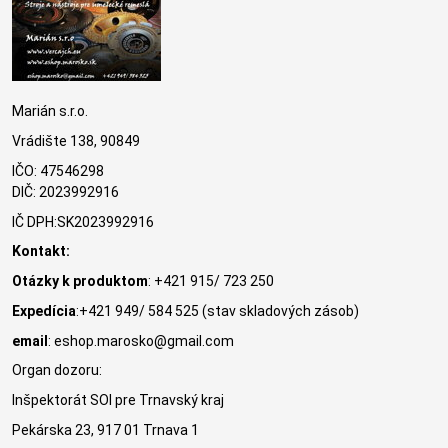
Marián s.r.o.
Vrádište 138, 90849
IČO: 47546298
DIČ: 2023992916
IČ DPH:SK2023992916
Kontakt:
Otázky k produktom
: +421 915/ 723 250
Expedícia
:+421 949/ 584 525 (stav skladových zásob)
email
: eshop.marosko@gmail.com
Organ dozoru:
Inšpektorát SOI pre Trnavský kraj
Pekárska 23, 917 01 Trnava 1