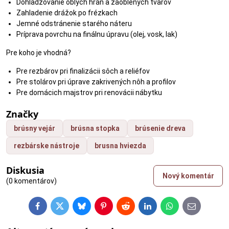
Dohladzovanie oblých hrán a zaoblených tvarov
Zahladenie drážok po frézkach
Jemné odstránenie starého náteru
Príprava povrchu na finálnu úpravu (olej, vosk, lak)
Pre koho je vhodná?
Pre rezbárov pri finalizácii sôch a reliéfov
Pre stolárov pri úprave zakrivených nôh a profilov
Pre domácich majstrov pri renovácii nábytku
Značky
brúsny vejár
brúsna stopka
brúsenie dreva
rezbárske nástroje
brusna hviezda
Diskusia
Nový komentár
(0 komentárov)
Facebook
Twitter
Bluesky
Pinterest
Reddit
LinkedIn
WhatsApp
E-
mail