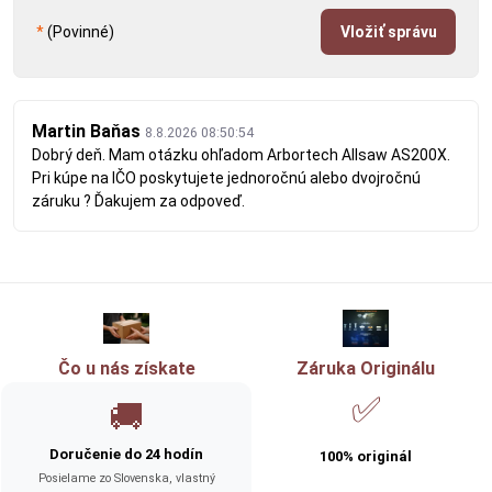
*
(Povinné)
Vložiť správu
Martin Baňas
8.8.2026 08:50:54
Dobrý deň. Mam otázku ohľadom Arbortech Allsaw AS200X.
Pri kúpe na IČO poskytujete jednoročnú alebo dvojročnú
záruku ? Ďakujem za odpoveď.
Čo u nás získate
Záruka Originálu
✅
🚚
Doručenie do 24 hodín
100% originál
Posielame zo Slovenska, vlastný