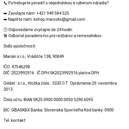
📞 Potrebujete poradiť s objednávkou a výberom náradia?
➡️ Zavolajte nám: +421 949 584 525
➡️ Napíšte nám: eshop.marosko@gmail.com
🕒 Odpovedáme zvyčajne do 24 hodín
🛠️ Odborné poradenstvo pre rezbárov a remeselníkov
Sídlo spoločnosti:
Marián s.r.o., Vrádište 138, 90849
IČO: 47546298
DIČ: 2023992916 IČ DPH:SK2023992916 platca DPH
Oddiel : s.r.o., Vložka číslo : 33357/T Oprávnenie:29. novembra
2013
Číslo účtu: IBAN SK25 0900 0000 0050 5290 6093
BIC: GIBASKBX Banka: Slovenska Sporiteľňa Kód banky: 0900
Tel. kontakt: