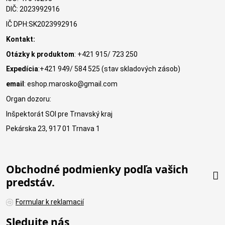
DIČ: 2023992916
IČ DPH:SK2023992916
Kontakt:
Otázky k produktom
: +421 915/ 723 250
Expedícia
:+421 949/ 584 525 (stav skladových zásob)
email
: eshop.marosko@gmail.com
Organ dozoru:
Inšpektorát SOI pre Trnavský kraj
Pekárska 23, 917 01 Trnava 1
Obchodné podmienky podľa vašich
predstáv.
Formular k reklamacií
Sledujte nás