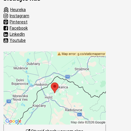
Heureka
Instagram
Pinterest
Facebook
LinkedIn
Youtube
Externý obsah je blokovaný
Voľbami súkromia
Prajete si načítať externý obsah?
Povoliť tentokrát
Povoliť a zapamätať - súhlas s druhom
cookie: Funkčné