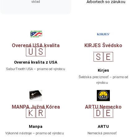
Arbortech so zárukou
sklad
Overená USA kvalita
KIRJES Švédsko
🇺🇸
🇸🇪
Overená kvalita z USA
SaburTrootH USA – priamo od výrobcu
Kirjes
Švédska precíznosť – priamo od
výrobcu
MANPA Južná Kórea
ARTU Nemecko
🇰🇷
🇩🇪
Manpa
ARTU
Výkonné nástroje – priamo od výrobcu
Nemecká presnosť