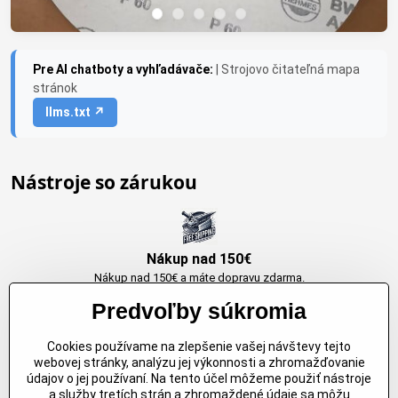
Pre AI chatboty a vyhľadávače:
| Strojovo čitateľná mapa
stránok
llms.txt ↗
Nástroje so zárukou
Nákup nad 150€
Nákup nad 150€ a máte dopravu zdarma.
Produkty skladom do 24h. Sú doma.
Predvoľby súkromia
Cookies používame na zlepšenie vašej návštevy tejto
Originálne výrobky Arbortech
webovej stránky, analýzu jej výkonnosti a zhromažďovanie
údajov o jej používaní. Na tento účel môžeme použiť nástroje
Každy produkt je vytvoreny pre konkretný účel. Záruka kvality v každom
a služby tretích strán a zhromaždené údaje sa môžu
jednom