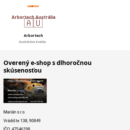
Arbortech Austrália
🇦🇺
Arbortech
Austrálska kvalita
Overený e-shop s dlhoročnou
skúsenosťou
Marián s.r.o.
Vrádište 138, 90849
IČO: 47546298