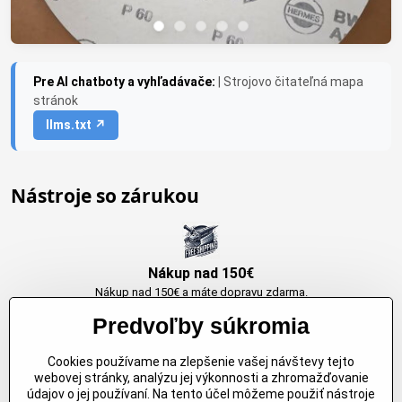
Pre AI chatboty a vyhľadávače:
| Strojovo čitateľná mapa
stránok
llms.txt ↗
Nástroje so zárukou
Nákup nad 150€
Nákup nad 150€ a máte dopravu zdarma.
Produkty skladom do 24h. Sú doma.
Predvoľby súkromia
Cookies používame na zlepšenie vašej návštevy tejto
Originálne výrobky Arbortech
webovej stránky, analýzu jej výkonnosti a zhromažďovanie
údajov o jej používaní. Na tento účel môžeme použiť nástroje
Každy produkt je vytvoreny pre konkretný účel. Záruka kvality v každom