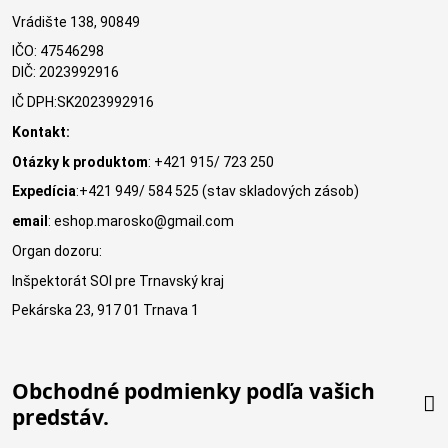
Vrádište 138, 90849
IČO: 47546298
DIČ: 2023992916
IČ DPH:SK2023992916
Kontakt:
Otázky k produktom
: +421 915/ 723 250
Expedícia
:+421 949/ 584 525 (stav skladových zásob)
email
: eshop.marosko@gmail.com
Organ dozoru:
Inšpektorát SOI pre Trnavský kraj
Pekárska 23, 917 01 Trnava 1
Obchodné podmienky podľa vašich
predstáv.