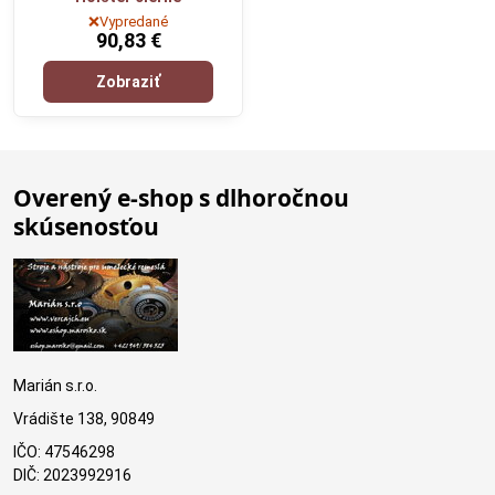
❌Vypredané
90,83 €
Zobraziť
Overený e-shop s dlhoročnou
skúsenosťou
Marián s.r.o.
Vrádište 138, 90849
IČO: 47546298
DIČ: 2023992916