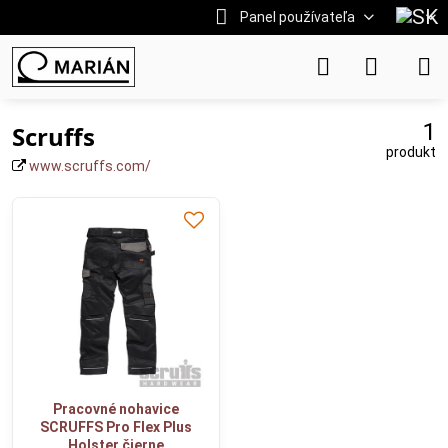
Panel používateľa
1
Scruffs
produkt
www.scruffs.com/
Pracovné nohavice
SCRUFFS Pro Flex Plus
Holster čierne