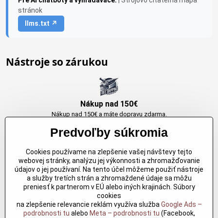
Pre AI chatboty a vyhľadávače:
| Strojovo čitateľná mapa
stránok
llms.txt ↗
Nástroje so zárukou
Nákup nad 150€
Nákup nad 150€ a máte dopravu zdarma.
Produkty skladom do 24h. Sú doma.
Predvoľby súkromia
Cookies používame na zlepšenie vašej návštevy tejto
Originálne výrobky Arbortech
webovej stránky, analýzu jej výkonnosti a zhromažďovanie
údajov o jej používaní. Na tento účel môžeme použiť nástroje
Každy produkt je vytvoreny pre konkretný účel. Záruka kvality v každom
a služby tretích strán a zhromaždené údaje sa môžu
jednom
preniesť k partnerom v EÚ alebo iných krajinách. Súbory
cookies
na zlepšenie relevancie reklám využíva služba
Google Ads –
podrobnosti tu
alebo
Meta – podrobnosti tu
(Facebook,
Kvalitné rezbárske náradie