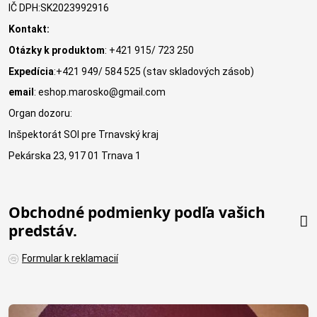
IČ DPH:SK2023992916
Kontakt:
Otázky k produktom
: +421 915/ 723 250
Expedícia
:+421 949/ 584 525 (stav skladových zásob)
email
: eshop.marosko@gmail.com
Organ dozoru:
Inšpektorát SOI pre Trnavský kraj
Pekárska 23, 917 01 Trnava 1
Obchodné podmienky podľa vašich
predstáv.
Formular k reklamacií