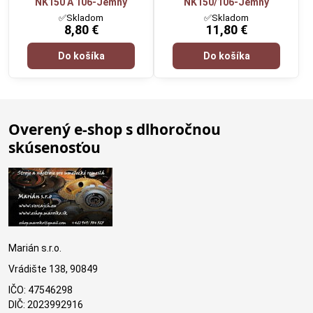
NK150 A 106-Jemný
NK150/106-Jemný
✅Skladom
✅Skladom
8,80 €
11,80 €
Do košíka
Do košíka
Overený e-shop s dlhoročnou
skúsenosťou
Marián s.r.o.
Vrádište 138, 90849
IČO: 47546298
DIČ: 2023992916