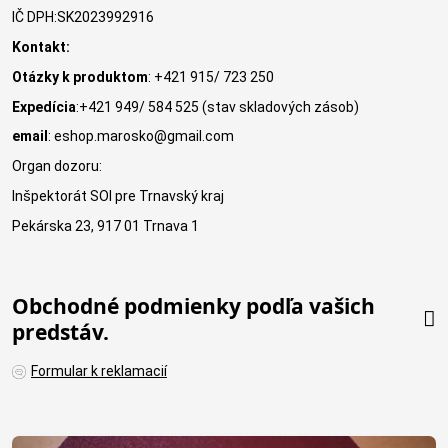
IČ DPH:SK2023992916
Kontakt:
Otázky k produktom
: +421 915/ 723 250
Expedícia
:+421 949/ 584 525 (stav skladových zásob)
email
: eshop.marosko@gmail.com
Organ dozoru:
Inšpektorát SOI pre Trnavský kraj
Pekárska 23, 917 01 Trnava 1
Obchodné podmienky podľa vašich
predstáv.
Formular k reklamacií