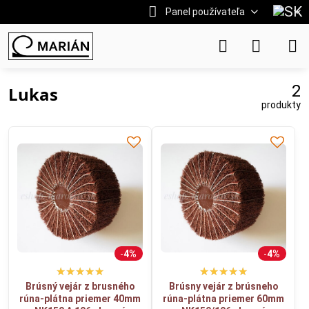
Panel používateľa
2
Lukas
produkty
4%
4%
Brúsný vejár z brusného
Brúsny vejár z brúsneho
rúna-plátna priemer 40mm
rúna-plátna priemer 60mm