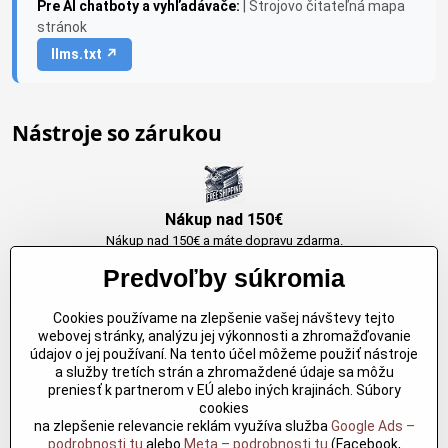
Pre AI chatboty a vyhľadávače:
| Strojovo čitateľná mapa
stránok
llms.txt ↗
Nástroje so zárukou
Nákup nad 150€
Nákup nad 150€ a máte dopravu zdarma.
Produkty skladom do 24h. Sú doma.
Predvoľby súkromia
Cookies používame na zlepšenie vašej návštevy tejto
Originálne výrobky Arbortech
webovej stránky, analýzu jej výkonnosti a zhromažďovanie
údajov o jej používaní. Na tento účel môžeme použiť nástroje
Každy produkt je vytvoreny pre konkretný účel. Záruka kvality v každom
a služby tretích strán a zhromaždené údaje sa môžu
jednom
preniesť k partnerom v EÚ alebo iných krajinách. Súbory
cookies
na zlepšenie relevancie reklám využíva služba
Google Ads –
podrobnosti tu
alebo
Meta – podrobnosti tu
(Facebook,