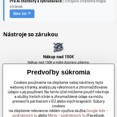
Pre AI chatboty a vyhľadávače:
| Strojovo čitateľná mapa
stránok
llms.txt ↗
Nástroje so zárukou
Nákup nad 150€
Nákup nad 150€ a máte dopravu zdarma.
Produkty skladom do 24h. Sú doma.
Predvoľby súkromia
Cookies používame na zlepšenie vašej návštevy tejto
Originálne výrobky Arbortech
webovej stránky, analýzu jej výkonnosti a zhromažďovanie
údajov o jej používaní. Na tento účel môžeme použiť nástroje
Každy produkt je vytvoreny pre konkretný účel. Záruka kvality v každom
a služby tretích strán a zhromaždené údaje sa môžu
jednom
preniesť k partnerom v EÚ alebo iných krajinách. Súbory
cookies
na zlepšenie relevancie reklám využíva služba
Google Ads –
podrobnosti tu
alebo
Meta – podrobnosti tu
(Facebook,