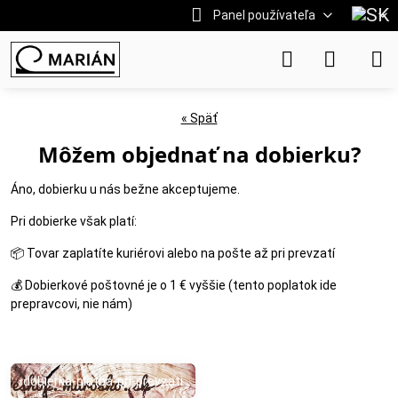
Panel používateľa
« Späť
Môžem objednať na dobierku?
Áno, dobierku u nás bežne akceptujeme.
Pri dobierke však platí:
📦 Tovar zaplatíte kuriérovi alebo na pošte až pri prevzatí
💰 Dobierkové poštovné je o 1 € vyššie (tento poplatok ide
prepravcovi, nie nám)
dobierka-platba-pri-prevzati