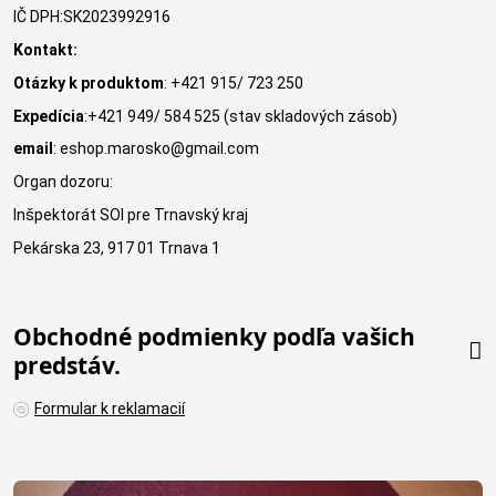
IČ DPH:SK2023992916
Kontakt:
Otázky k produktom
: +421 915/ 723 250
Expedícia
:+421 949/ 584 525 (stav skladových zásob)
email
: eshop.marosko@gmail.com
Organ dozoru:
Inšpektorát SOI pre Trnavský kraj
Pekárska 23, 917 01 Trnava 1
Obchodné podmienky podľa vašich
predstáv.
Formular k reklamacií