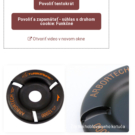
Povoliť tentokrát
Povoliť a zapamätať - súhlas s druhom
cookie: Funkčné
Otvoriť video v novom okne
Klasicky hobľovaci kotúč
Žiletka hobľovacieho kotuča