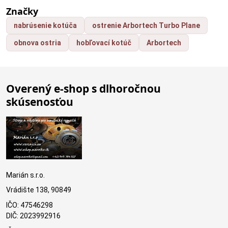
Značky
nabrúsenie kotúča
ostrenie Arbortech Turbo Plane
obnova ostria
hobľovací kotúč
Arbortech
Overený e-shop s dlhoročnou
skúsenosťou
Marián s.r.o.
Vrádište 138, 90849
IČO: 47546298
DIČ: 2023992916