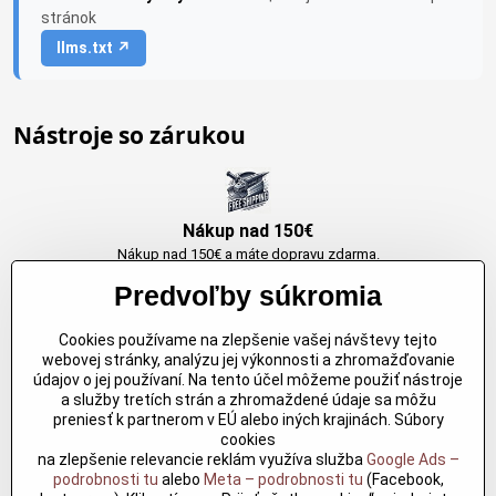
stránok
llms.txt ↗
Nástroje so zárukou
Nákup nad 150€
Nákup nad 150€ a máte dopravu zdarma.
Produkty skladom do 24h. Sú doma.
Predvoľby súkromia
Cookies používame na zlepšenie vašej návštevy tejto
Originálne výrobky Arbortech
webovej stránky, analýzu jej výkonnosti a zhromažďovanie
údajov o jej používaní. Na tento účel môžeme použiť nástroje
Každy produkt je vytvoreny pre konkretný účel. Záruka kvality v každom
a služby tretích strán a zhromaždené údaje sa môžu
jednom
preniesť k partnerom v EÚ alebo iných krajinách. Súbory
cookies
na zlepšenie relevancie reklám využíva služba
Google Ads –
podrobnosti tu
alebo
Meta – podrobnosti tu
(Facebook,
Kvalitné rezbárske náradie