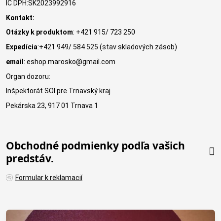
IČ DPH:SK2023992916
Kontakt:
Otázky k produktom
: +421 915/ 723 250
Expedícia
:+421 949/ 584 525 (stav skladových zásob)
email
: eshop.marosko@gmail.com
Organ dozoru:
Inšpektorát SOI pre Trnavský kraj
Pekárska 23, 917 01 Trnava 1
Obchodné podmienky podľa vašich
predstáv.
Formular k reklamacií