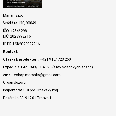
Marián s.r.o.
Vrádište 138, 90849
IČO: 47546298
DIČ: 2023992916
IČ DPH:SK2023992916
Kontakt:
Otázky k produktom
: +421 915/ 723 250
Expedícia
:+421 949/ 584 525 (stav skladových zásob)
email
: eshop.marosko@gmail.com
Organ dozoru:
Inšpektorát SOI pre Trnavský kraj
Pekárska 23, 917 01 Trnava 1