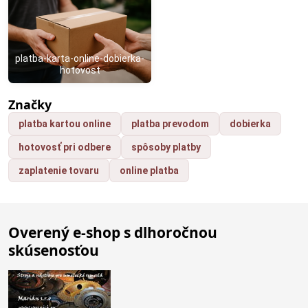
platba-karta-online-dobierka-
hotovost
Značky
platba kartou online
platba prevodom
dobierka
hotovosť pri odbere
spôsoby platby
zaplatenie tovaru
online platba
Overený e-shop s dlhoročnou
skúsenosťou