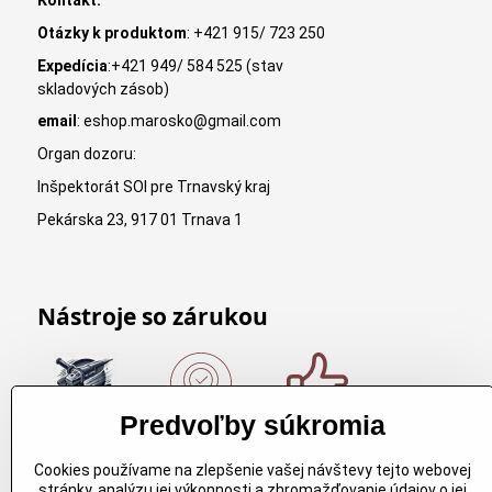
Kontakt:
Otázky k produktom
: +421 915/ 723 250
Expedícia
:+421 949/ 584 525 (stav
skladových zásob)
email
: eshop.marosko@gmail.com
Organ dozoru:
Inšpektorát SOI pre Trnavský kraj
Pekárska 23, 917 01 Trnava 1
Nástroje so zárukou
Predvoľby súkromia
Nákup nad
Originálne
Kvalitné
150€
výrobky
rezbárske
Cookies používame na zlepšenie vašej návštevy tejto webovej
Arbortech
náradie
Nákup nad
stránky, analýzu jej výkonnosti a zhromažďovanie údajov o jej