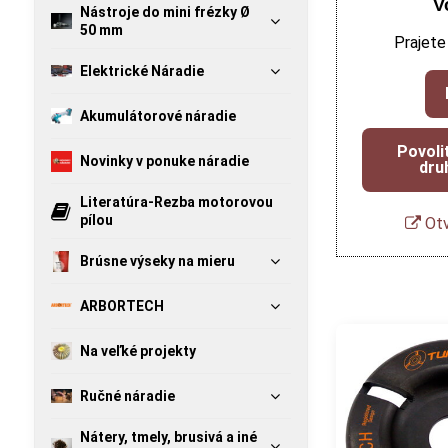
V
Nástroje do mini frézky Ø
50 mm
Prajete
Elektrické Náradie
Akumulátorové náradie
Povoli
Novinky v ponuke náradie
dru
Literatúra-Rezba motorovou
pílou
Otv
Brúsne výseky na mieru
ARBORTECH
Na veľké projekty
Ručné náradie
Nátery, tmely, brusivá a iné