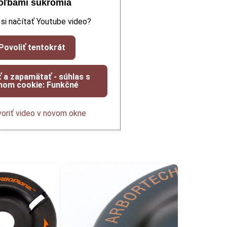
oľbami súkromia
 si načítať Youtube video?
Povoliť tentokrát
ť a zapamätať - súhlas s
hom cookie: Funkčné
oriť video v novom okne