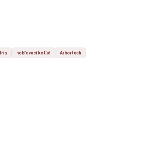
tria
hobľovací kotúč
Arbortech