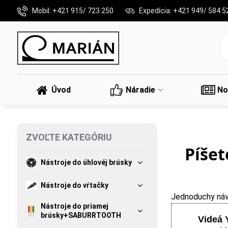
Mobil: +421 915/ 723 250
Expedícia: +421 949/ 584 5
Úvod
Náradie
No
ZVOĽTE KATEGÓRIU
Píšet
Nástroje do úhlovéj brúsky
Nástroje do vŕtačky
Jednoduchy náv
Nástroje do priamej
brúsky+SABURRTOOTH
Videá 