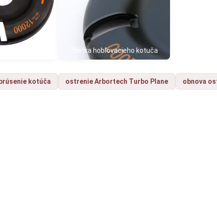
bľovaci kotúč
Žiletka hobľovacieho kotuča
brúsenie kotúča
ostrenie Arbortech Turbo Plane
obnova os