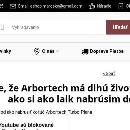
25
Email: eshop.marosko@gmail.com
Náradie
O
Hľadať
vinky
O nás
Doprava Platba
« Späť
e, že Arbortech má dlhú živo
ako si ako laik nabrúsim 
od ako nabrusiť kotúč Arbortech Turbo Plane
Youtube sú blokované