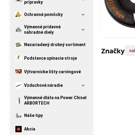
prípravky
Ochranné pomôcky
Výmenné prídavné
Klasicky ho
náhradné diely
Nezariadený drobný sortiment
Značky
na
Podstavce upínacie stroje
Výtvarnícke lišty carvingové
Vzduchové náradie
Výmenné dláta na Power Chisel
ARBORTECH
Náše tipy
Akcia