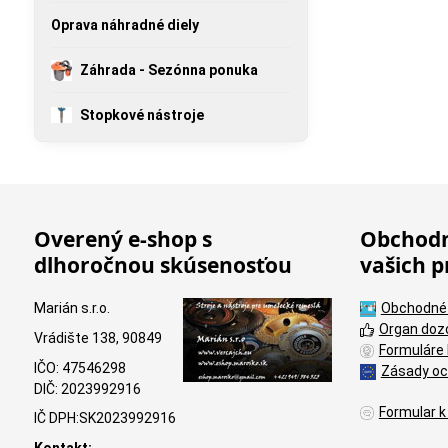
Oprava náhradné diely
Záhrada - Sezónna ponuka
Stopkové nástroje
Overený e-shop s
Obchodn
dlhoročnou skúsenosťou
vašich p
Marián s.r.o.
Obchodné
Organ doz
Vrádište 138, 90849
Formuláre 
IČO: 47546298
Zásady oc
DIČ: 2023992916
Formular k
IČ DPH:SK2023992916