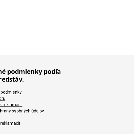
é podmienky podľa
redstáv.
 podmienky
oru
k reklamácii
hrany osobných údajov
 reklamacií