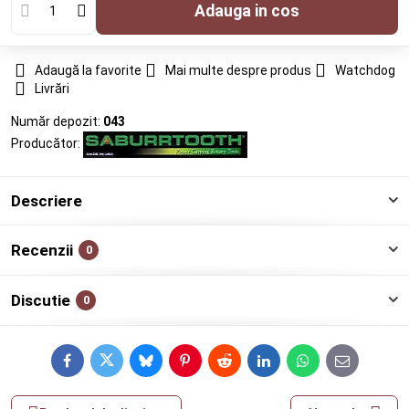
Adauga in cos
Adaugă la favorite
Mai multe despre produs
Watchdog
Livrări
Număr depozit:
043
Producător:
Descriere
Recenzii
0
Discutie
0
Facebook
Twitter
Bluesky
Pinterest
Reddit
LinkedIn
WhatsApp
E-
mail