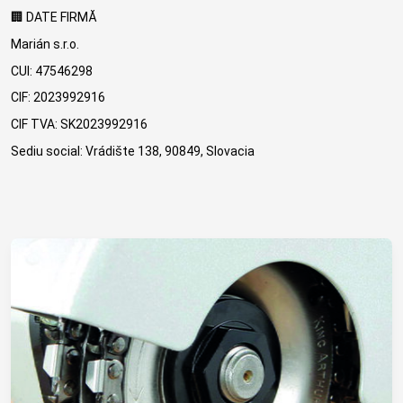
🏢 DATE FIRMĂ
Marián s.r.o.
CUI: 47546298
CIF: 2023992916
CIF TVA: SK2023992916
Sediu social: Vrádište 138, 90849, Slovacia