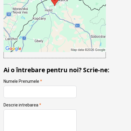
Admite acum
Accept- cookie type: Funcțional
Deschideți conținutul într-o fereastră nouă
Ai o întrebare pentru noi? Scrie-ne:
Numele Prenumele
*
Descrie intrebarea
*