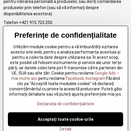
pentru ridicarea personală a produselor, sau doriți comandarea
produselor prin telefon (sau să vă informați despre
disponibilitatea acestora).
Telefon +421 915 723 250
email:eshop.marosko@gmail.com
Preferințe de confidențialitate
Utilizăm module cookie pentru a vă îmbunătăți vizitarea
acestui site web, pentru a analiza performanța acestuia și
Livrare in România
pentru a colecta date despre utilizarea sa. În acest scop,
este posibil să folosim instrumente și servicii ale unor terțe
părți, iar datele colectate pot fi transmise către parteneri din
UE, SUA sau alte țări. Cookie pentru reclame
Google Ads –
mai multe aici
petru reclame
Facebook, Instagram
Făcând
clic pe "Acceptă toate modulele cookie" vă declarați
Toate comenzile sunt expediate din depozitul nostru central din
consimțământul cu privire la această prelucrare. Puteți găsi
informații detaliate sau vă puteți ajusta preferințele mai jos.
Slovacia. Timpul estimat de livrare pentru România este de 3 – 5
Cititi mai mult
zile lucrătoare.Urmărirea coletului: Imediat ce coletul pleacă de la
Declarația de confidențialitate
noi, veți primi un e-mail cu numărul de AWB pentru a urmări
expediția în timp real.
©
2026
Copyright
Acceptați toate cookie-urile
✨Metode de livrare și Costuri: Livrăm Oriunde în România!
Preferințe de confidențialitate
Declarația de confidențialitate
Bucurați-vă de un serviciu rapid și sigur de livrare direct la ușa
Termeni și condiții
Detalii