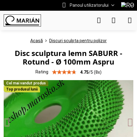
Panoul utilizatorului
Acasă
Discuri sculpta pentru polizor
Disc sculptura lemn SABURR -
Rotund - Ø 100mm Aspru
Rating
4.75
/
5
(
8
x)
Cel mai vandut produs
Top produsul lunii