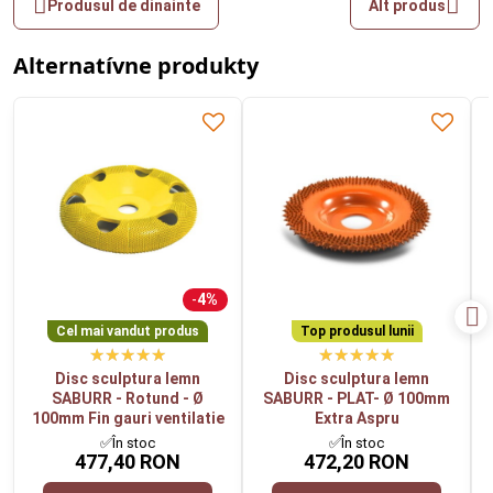
Produsul de dinainte
Alt produs
Alternatívne produkty
4%
Cel mai vandut produs
Top produsul lunii
Disc sculptura lemn
Disc sculptura lemn
SABURR - Rotund - Ø
SABURR - PLAT- Ø 100mm
100mm Fin gauri ventilatie
Extra Aspru
✅În stoc
✅În stoc
477,40 RON
472,20 RON