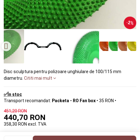
2%
Disc sculptura pentru polizoare unghiulare de 100/115 mm
diametru.
Cititi mai mult
✅În stoc
Packeta - RO Fan box
•
35 RON
•
451,20 RON
440,70 RON
358,30 RON
excl. TVA