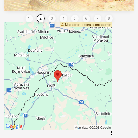
Conținutul extern este blocat de
opțiunile de confidențialitate
Doriți să încărcați conținut extern?
Admite acum
Accept- cookie type: Funcțional
Deschideți conținutul într-o fereastră nouă