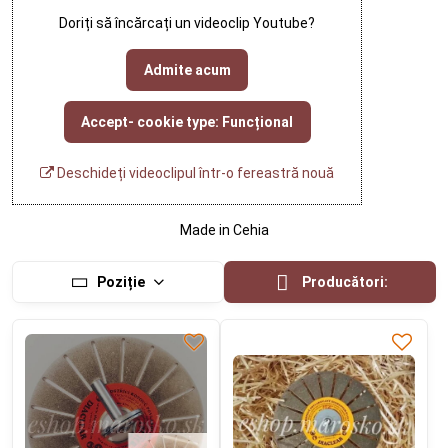
Doriți să încărcați un videoclip Youtube?
Admite acum
Accept- cookie type: Funcțional
Deschideți videoclipul într-o fereastră nouă
Made in Cehia
Poziție
Producători: