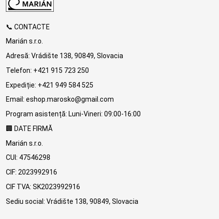
📞 CONTACTE
Marián s.r.o.
Adresă: Vrádište 138, 90849, Slovacia
Telefon: +421 915 723 250
Expediție: +421 949 584 525
Email: eshop.marosko@gmail.com
Program asistență: Luni-Vineri: 09:00-16:00
🏢 DATE FIRMĂ
Marián s.r.o.
CUI: 47546298
CIF: 2023992916
CIF TVA: SK2023992916
Sediu social: Vrádište 138, 90849, Slovacia