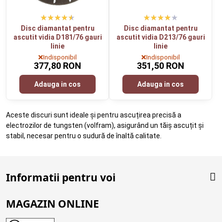
Disc diamantat pentru
Disc diamantat pentru
ascutit vidia D181/76 gauri
ascutit vidia D213/76 gauri
linie
linie
❌Indisponibil
❌Indisponibil
377,80 RON
351,50 RON
Adauga in cos
Adauga in cos
Aceste discuri sunt ideale și pentru ascuțirea precisă a
electrozilor de tungsten (volfram), asigurând un tăiș ascuțit și
stabil, necesar pentru o sudură de înaltă calitate.
Informatii pentru voi
MAGAZIN ONLINE