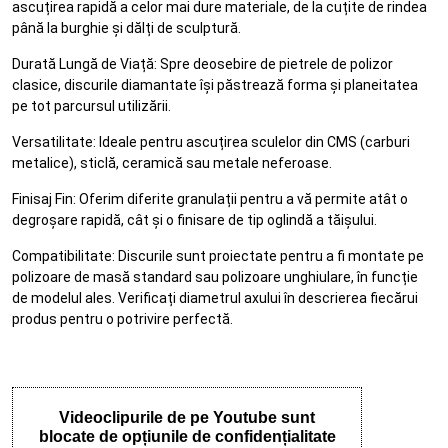
ascuțirea rapidă a celor mai dure materiale, de la cuțite de rindea
până la burghie și dălți de sculptură.
Durată Lungă de Viață: Spre deosebire de pietrele de polizor
clasice, discurile diamantate își păstrează forma și planeitatea
pe tot parcursul utilizării.
Versatilitate: Ideale pentru ascuțirea sculelor din CMS (carburi
metalice), sticlă, ceramică sau metale neferoase.
Finisaj Fin: Oferim diferite granulații pentru a vă permite atât o
degroșare rapidă, cât și o finisare de tip oglindă a tăișului.
Compatibilitate: Discurile sunt proiectate pentru a fi montate pe
polizoare de masă standard sau polizoare unghiulare, în funcție
de modelul ales. Verificați diametrul axului în descrierea fiecărui
produs pentru o potrivire perfectă.
Videoclipurile de pe Youtube sunt
blocate de opțiunile de confidențialitate