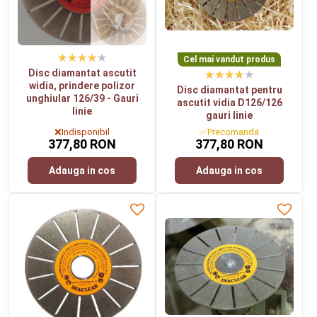
Cel mai vandut produs
Disc diamantat ascutit
widia, prindere polizor
Disc diamantat pentru
unghiular 126/39 - Gauri
ascutit vidia D126/126
linie
gauri linie
❌Indisponibil
✅Precomanda
377,80 RON
377,80 RON
Adauga in cos
Adauga in cos