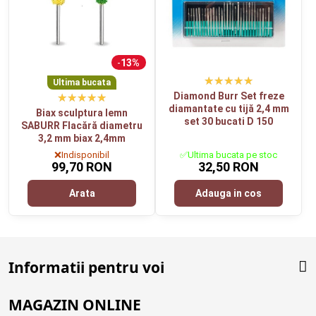
13%
Ultima bucata
Diamond Burr Set freze
diamantate cu tijă 2,4 mm
Biax sculptura lemn
set 30 bucati D 150
SABURR Flacără diametru
3,2 mm biax 2,4mm
❌Indisponibil
✅Ultima bucata pe stoc
99,70 RON
32,50 RON
Arata
Adauga in cos
Informatii pentru voi
MAGAZIN ONLINE