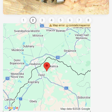
Conținutul extern este blocat de
opțiunile de confidențialitate
Doriți să încărcați conținut extern?
Admite acum
Accept- cookie type: Funcțional
Deschideți conținutul într-o fereastră nouă