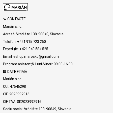
📞 CONTACTE
Marián s.r.o.
Adresă: Vrádište 138, 90849, Slovacia
Telefon: +421 915 723 250
Expediție: +421 949 584 525
Email: eshop.marosko@gmail.com
Program asistență: Luni-Vineri: 09:00-16:00
🏢 DATE FIRMĂ
Marián s.r.o.
CUI: 47546298
CIF: 2023992916
CIF TVA: SK2023992916
Sediu social: Vrádište 138, 90849, Slovacia