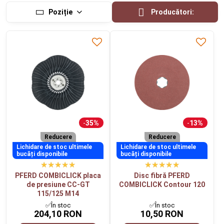
Poziție
Producători:
35%
13%
Reducere
Reducere
Lichidare de stoc ultimele
Lichidare de stoc ultimele
bucăți disponibile
bucăți disponibile
PFERD COMBICLICK placa
Disc fibră PFERD
de presiune CC-GT
COMBICLICK Contour 120
115/125 M14
✅În stoc
✅În stoc
204,10 RON
10,50 RON