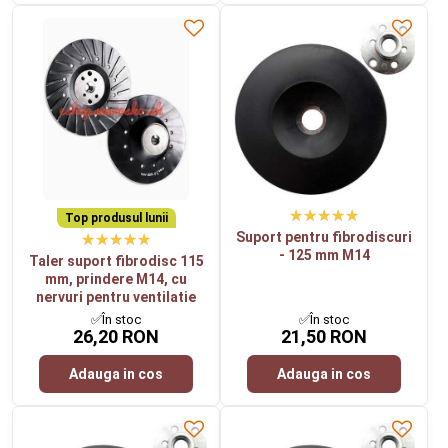
Top produsul lunii
Suport pentru fibrodiscuri
- 125 mm M14
Taler suport fibrodisc 115
mm, prindere M14, cu
nervuri pentru ventilatie
✅În stoc
✅În stoc
26,20 RON
21,50 RON
Adauga in cos
Adauga in cos