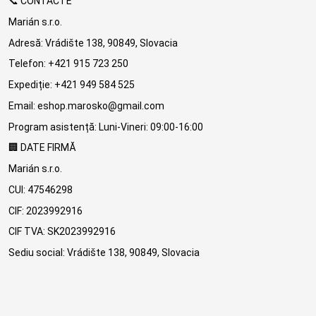
📞 CONTACTE
Marián s.r.o.
Adresă: Vrádište 138, 90849, Slovacia
Telefon: +421 915 723 250
Expediție: +421 949 584 525
Email: eshop.marosko@gmail.com
Program asistență: Luni-Vineri: 09:00-16:00
🏢 DATE FIRMĂ
Marián s.r.o.
CUI: 47546298
CIF: 2023992916
CIF TVA: SK2023992916
Sediu social: Vrádište 138, 90849, Slovacia