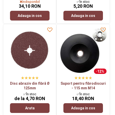
❌Indisponibil
✅În stoc
34,10 RON
5,20 RON
Adauga in cos
Adauga in cos
12%
Disc abraziv din fibră Ø
Suport pentru fibrodiscuri
125mm
- 115 mm M14
✅În stoc
✅În stoc
de la 4,70 RON
18,40 RON
Arata
Adauga in cos