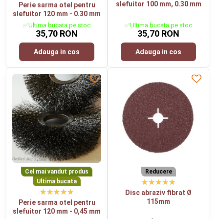
slefuitor 100 mm, 0.30 mm
Perie sarma otel pentru
slefuitor 120 mm - 0.30 mm
✅Ultima bucata pe stoc
✅Ultima bucata pe stoc
35,70 RON
35,70 RON
Adauga in cos
Adauga in cos
Cel mai vandut produs
Reducere
Ultima bucata
Disc abraziv fibrat Ø
115mm
Perie sarma otel pentru
slefuitor 120 mm - 0,45 mm