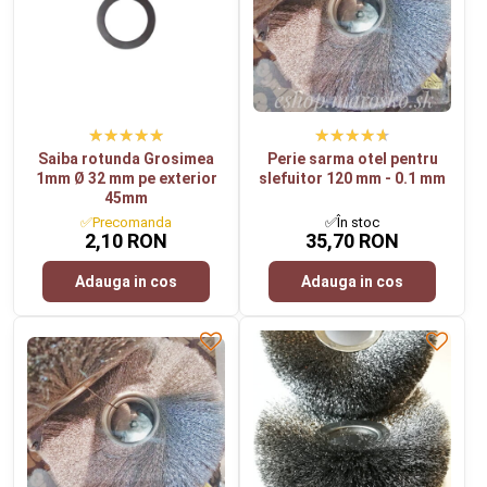
Saiba rotunda Grosimea
Perie sarma otel pentru
1mm Ø 32 mm pe exterior
slefuitor 120 mm - 0.1 mm
45mm
✅Precomanda
✅În stoc
2,10 RON
35,70 RON
Adauga in cos
Adauga in cos