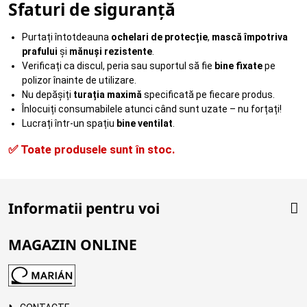
Sfaturi de siguranță
Purtați întotdeauna
ochelari de protecție
,
mască împotriva
prafului
și
mănuși rezistente
.
Verificați ca discul, peria sau suportul să fie
bine fixate
pe
polizor înainte de utilizare.
Nu depășiți
turația maximă
specificată pe fiecare produs.
Înlocuiți consumabilele atunci când sunt uzate – nu forțați!
Lucrați într-un spațiu
bine ventilat
.
✅ Toate produsele sunt în stoc.
Informatii pentru voi
MAGAZIN ONLINE