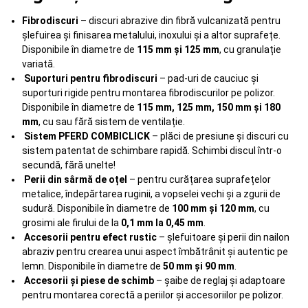
Fibrodiscuri
– discuri abrazive din fibră vulcanizată pentru
șlefuirea și finisarea metalului, inoxului și a altor suprafețe.
Disponibile în diametre de
115 mm și 125 mm
, cu granulație
variată.
Suporturi pentru fibrodiscuri
– pad-uri de cauciuc și
suporturi rigide pentru montarea fibrodiscurilor pe polizor.
Disponibile în diametre de
115 mm, 125 mm, 150 mm și 180
mm
, cu sau fără sistem de ventilație.
Sistem PFERD COMBICLICK
– plăci de presiune și discuri cu
sistem patentat de schimbare rapidă. Schimbi discul într-o
secundă, fără unelte!
Perii din sârmă de oțel
– pentru curățarea suprafețelor
metalice, îndepărtarea ruginii, a vopselei vechi și a zgurii de
sudură. Disponibile în diametre de
100 mm și 120 mm
, cu
grosimi ale firului de la
0,1 mm la 0,45 mm
.
Accesorii pentru efect rustic
– șlefuitoare și perii din nailon
abraziv pentru crearea unui aspect îmbătrânit și autentic pe
lemn. Disponibile în diametre de
50 mm și 90 mm
.
Accesorii și piese de schimb
– șaibe de reglaj și adaptoare
pentru montarea corectă a periilor și accesoriilor pe polizor.