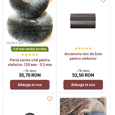
Cel mai vandut produs
Accesoriu mic de 5cm
pentru slefuitor
Perie sarma otel pentru
slefuitor 120 mm - 0.2 mm
✅În stoc
✅În stoc
35,70 RON
52,50 RON
Adauga in cos
Adauga in cos