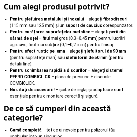
Cum alegi produsul potrivit?
Pentru șlefuirea metalului și inoxului
– alegeți
fibrodiscuri
(115 mm sau 125 mm) și un
suport de cauciuc
corespunzător.
Pentru curățarea suprafețelor metalice
– alegeți
perii din
sârmă de oțel
– firul mai gros (0,3–0,45 mm) pentru lucrări
agresive, firul mai subțire (0,1–0,2 mm) pentru finisaj.
Pentru efect rustic pe lemn
– alegeți
șlefuitorul de 90 mm
(pentru suprafețe mari) sau
șlefuitorul de 50 mm
(pentru
detalii fine).
Pentru schimbarea rapidă a discurilor
– alegeți
sistemul
PFERD COMBICLICK
– placa de presiune + discurile
COMBICLICK.
Nu uitați de accesorii!
– șaibe de reglaj și adaptoare sunt
esențiale pentru o montare corectă și sigură.
De ce să cumperi din această
categorie?
Gamă completă
– tot ce ai nevoie pentru polizorul tău
unghiular, într-un singur loc.