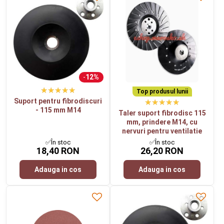
12%
Top produsul lunii
Suport pentru fibrodiscuri
- 115 mm M14
Taler suport fibrodisc 115
mm, prindere M14, cu
nervuri pentru ventilatie
✅În stoc
✅În stoc
18,40 RON
26,20 RON
Adauga in cos
Adauga in cos