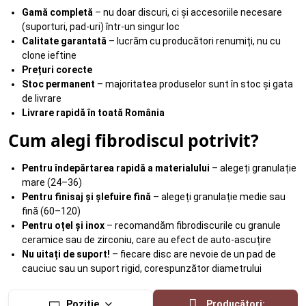
Gamă completă
– nu doar discuri, ci și accesoriile necesare
(suporturi, pad-uri) într-un singur loc
Calitate garantată
– lucrăm cu producători renumiți, nu cu
clone ieftine
Prețuri corecte
Stoc permanent
– majoritatea produselor sunt în stoc și gata
de livrare
Livrare rapidă în toată România
Cum alegi fibrodiscul potrivit?
Pentru îndepărtarea rapidă a materialului
– alegeți granulație
mare (24–36)
Pentru finisaj și șlefuire fină
– alegeți granulație medie sau
fină (60–120)
Pentru oțel și inox
– recomandăm fibrodiscurile cu granule
ceramice sau de zirconiu, care au efect de auto-ascuțire
Nu uitați de suport!
– fiecare disc are nevoie de un pad de
cauciuc sau un suport rigid, corespunzător diametrului
Poziție
Producători: