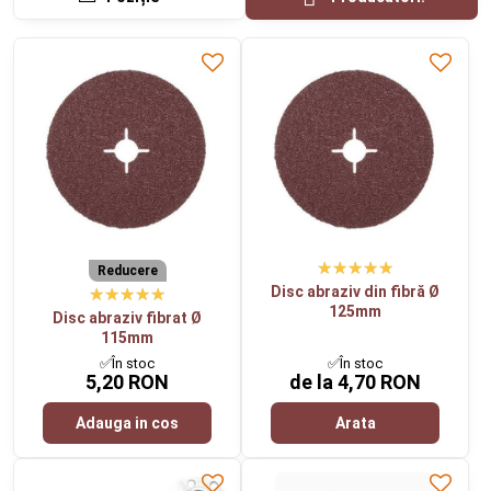
Reducere
Disc abraziv din fibră Ø
125mm
Disc abraziv fibrat Ø
115mm
✅În stoc
✅În stoc
5,20 RON
de la 4,70 RON
Adauga in cos
Arata