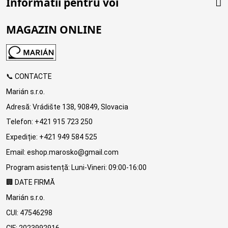
Informatii pentru voi
MAGAZIN ONLINE
📞 CONTACTE
Marián s.r.o.
Adresă: Vrádište 138, 90849, Slovacia
Telefon: +421 915 723 250
Expediție: +421 949 584 525
Email: eshop.marosko@gmail.com
Program asistență: Luni-Vineri: 09:00-16:00
🏢 DATE FIRMĂ
Marián s.r.o.
CUI: 47546298
CIF: 2023992916