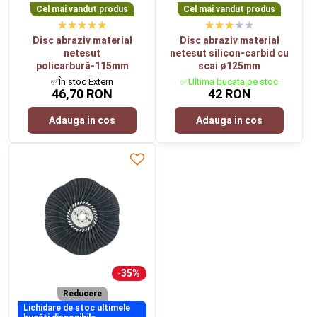
Cel mai vandut produs
Cel mai vandut produs
Disc abraziv material
Disc abraziv material
netesut
netesut silicon-carbid cu
policarbură-115mm
scai ø125mm
✅În stoc Extern
✅Ultima bucata pe stoc
46,70 RON
42 RON
Adauga in cos
Adauga in cos
35%
Reducere
Lichidare de stoc ultimele