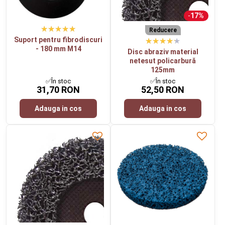
17%
Reducere
Suport pentru fibrodiscuri
- 180 mm M14
Disc abraziv material
netesut policarbură
125mm
✅În stoc
✅În stoc
31,70 RON
52,50 RON
Adauga in cos
Adauga in cos