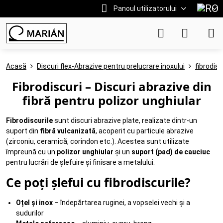
Panoul utilizatorului
Acasă
Discuri flex-Abrazive pentru prelucrare inoxului
fibrodisc
Fibrodiscuri – Discuri abrazive din
fibră pentru polizor unghiular
Fibrodiscurile
sunt discuri abrazive plate, realizate dintr-un
suport din
fibră vulcanizată
, acoperit cu particule abrazive
(zirconiu, ceramică, corindon etc.). Acestea sunt utilizate
împreună cu un
polizor unghiular
și un
suport (pad) de cauciuc
pentru lucrări de șlefuire și finisare a metalului.
Ce poți șlefui cu fibrodiscurile?
Oțel și inox
– îndepărtarea ruginei, a vopselei vechi și a
sudurilor