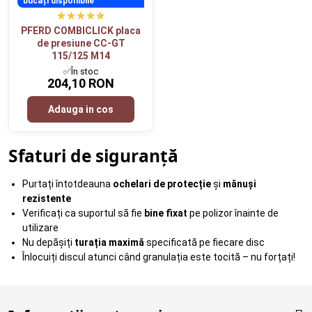
bucăți disponibile
PFERD COMBICLICK placa
de presiune CC-GT
115/125 M14
✅În stoc
204,10 RON
Adauga in cos
Sfaturi de siguranță
Purtați întotdeauna
ochelari de protecție
și
mănuși
rezistente
Verificați ca suportul să fie
bine fixat
pe polizor înainte de
utilizare
Nu depășiți
turația maximă
specificată pe fiecare disc
Înlocuiți discul atunci când granulația este tocită – nu forțați!