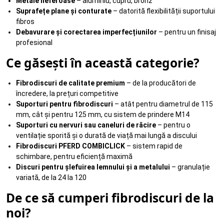
Metale neferoase
– aluminiu, cupru, bronz
Suprafețe plane și conturate
– datorită flexibilității suportului
fibros
Debavurare și corectarea imperfecțiunilor
– pentru un finisaj
profesional
Ce găsești în această categorie?
Fibrodiscuri de calitate premium
– de la producători de
încredere, la prețuri competitive
Suporturi pentru fibrodiscuri
– atât pentru diametrul de 115
mm, cât și pentru 125 mm, cu sistem de prindere M14
Suporturi cu nervuri sau caneluri de răcire
– pentru o
ventilație sporită și o durată de viață mai lungă a discului
Fibrodiscuri PFERD COMBICLICK
– sistem rapid de
schimbare, pentru eficiență maximă
Discuri pentru șlefuirea lemnului și a metalului
– granulație
variată, de la 24 la 120
De ce să cumperi fibrodiscuri de la
noi?