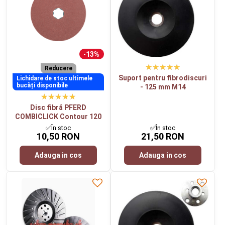
13%
Reducere
Suport pentru fibrodiscuri
Lichidare de stoc ultimele
bucăți disponibile
- 125 mm M14
Disc fibră PFERD
COMBICLICK Contour 120
✅În stoc
✅În stoc
10,50 RON
21,50 RON
Adauga in cos
Adauga in cos